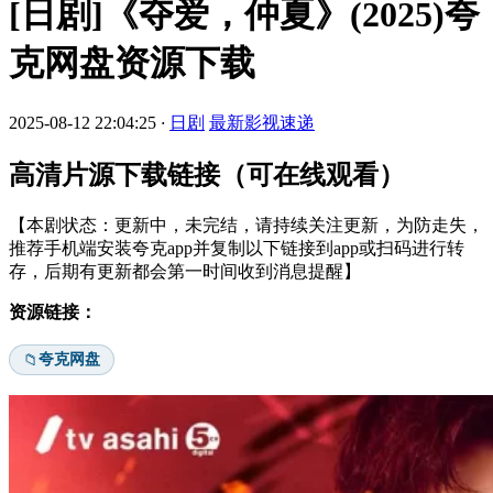
[日剧]《夺爱，仲夏》(2025)夸
克网盘资源下载
2025-08-12 22:04:25
·
日剧
最新影视速递
高清片源下载链接（可在线观看）
【本剧状态：更新中，未完结，请持续关注更新，为防走失，
推荐手机端安装夸克app并复制以下链接到app或扫码进行转
存，后期有更新都会第一时间收到消息提醒】
资源链接：
夸克网盘
📁