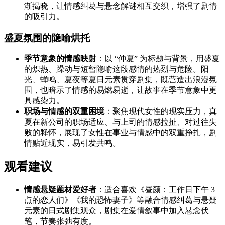
渐揭晓，让情感纠葛与悬念解谜相互交织，增强了剧情
的吸引力。
盛夏氛围的隐喻烘托
季节意象的情感映射
：以 “仲夏” 为标题与背景，用盛夏
的炽热、躁动与短暂隐喻这段感情的热烈与危险。阳
光、蝉鸣、夏夜等夏日元素贯穿剧集，既营造出浪漫氛
围，也暗示了情感的易燃易逝，让故事在季节意象中更
具感染力。
职场与情感的双重困境
：聚焦现代女性的现实压力，真
夏在新公司的职场适应、与上司的情感拉扯、对过往失
败的释怀，展现了女性在事业与情感中的双重挣扎，剧
情贴近现实，易引发共鸣。
观看建议
情感悬疑题材爱好者
：适合喜欢《昼颜：工作日下午 3
点的恋人们》《我的恐怖妻子》等融合情感纠葛与悬疑
元素的日式剧集观众，剧集在爱情叙事中加入悬念伏
笔，节奏张弛有度。