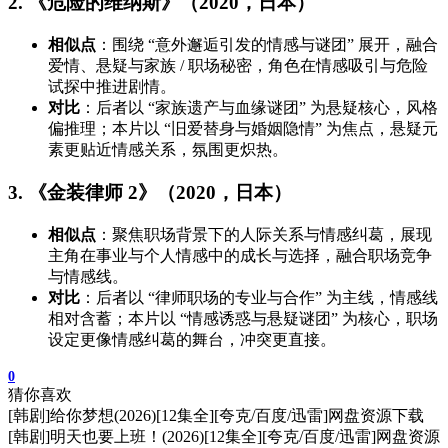
2. 《危险的维纳斯》（2020，日本）
相似点
：围绕 “意外邂逅引发的情感与谜团” 展开，融合
爱情、悬疑与家族 / 职场秘密，角色在情感吸引与危险
试探中推进剧情。
对比
：后者以 “家族遗产与血缘谜团” 为悬疑核心，风格
偏推理；本片以 “旧爱替身与婚姻隐情” 为焦点，悬疑元
素更贴近情感关系，氛围更炽热。
3. 《金装律师 2》（2020，日本）
相似点
：聚焦职场背景下的人际关系与情感纠葛，展现
主角在事业与个人情感中的成长与选择，融合职场竞争
与情感线。
对比
：后者以 “律师职场的专业与合作” 为主线，情感线
相对含蓄；本片以 “情感诱惑与悬疑谜团” 为核心，职场
设定更像情感纠葛的舞台，冲突更直接。
0
猜你喜欢
[韩剧]给你梦想(2026)[12集全][夸克/百度/迅雷]网盘资源下载
[韩剧]明天也要上班！(2026)[12集全][夸克/百度/迅雷]网盘资源