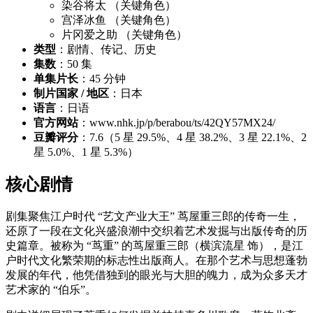
染谷将太 （关键角色）
宫泽冰鱼 （关键角色）
片冈爱之助 （关键角色）
类型
：剧情、传记、历史
集数
：50 集
单集片长
：45 分钟
制片国家 / 地区
：日本
语言
：日语
官方网站
：www.nhk.jp/p/berabou/ts/42QY57MX24/
豆瓣评分
：7.6（5 星 29.5%、4 星 38.2%、3 星 22.1%、2
星 5.0%、1 星 5.3%）
核心剧情
剧集聚焦江户时代 “艺文产业大王” 茑屋重三郎的传奇一生，
还原了一段在文化兴盛浪潮中交织着艺术发掘与出版传奇的历
史篇章。被称为 “茑重” 的茑屋重三郎（横滨流星 饰），是江
户时代文化繁荣期的标志性出版商人。在那个艺术与思想蓬勃
发展的年代，他凭借独到的眼光与大胆的魄力，成为众多天才
艺术家的 “伯乐”。