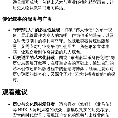
远见相互成就，勾勒出艺术与商业碰撞的精彩画卷，让
历史人物从教科书走向鲜活。
传记叙事的深度与广度
“传奇商人” 的多面性呈现
：打破 “伟人传记” 的单一视
角，展现茑重作为商人的精明、作为伯乐的眼光，以及
在时代浪潮中的挣扎与坚守。他既敢突破传统出版禁
忌，又需应对行业竞争与社会压力，角色形象立体丰
满，让观众看到传奇背后的凡人底色。
历史谜团的艺术化解读
：围绕 “东洲斋写乐身份之谜” 等
历史悬案展开叙事，在尊重史实的基础上，通过合理的
艺术创作还原出版过程中的悬念与博弈，既满足观众对
历史谜团的好奇心，又深化了对 “艺术传播者价值” 的探
讨。
观看建议
历史与文化题材爱好者
：适合喜欢《笃姬》《龙马传》
等 NHK 大河剧风格的观众，剧集以扎实的历史考据、
宏大的时代背景，展现江户文化的繁荣与出版业的传