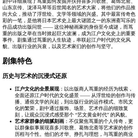
剧中详细展现了茑重如何发掘并扶持喜多川歌麿、葛饰北斋、
山东京传、泷泽马琴等后世闻名的艺术大家，将他们的作品推
向大众，推动了浮世绘、文学等领域的兴盛。其中最富传奇色
彩的一笔，是他将日本艺术史上最大谜团之一的东洲斋写乐的
作品成功出版问世 —— 这位神秘画家的身份至今成谜，而茑
重的出版之举在当时掀起巨大波澜，成为江户文化史上的重要
事件。剧集通过茑重的人生轨迹，串联起江户时代的文化风
貌、出版行业的兴衰，以及艺术家们的创作与坚守。
剧集特色
历史与艺术的沉浸式还原
江户文化的全景展现
：以出版商人茑重的经历为线索，
全面还原江户时代的文化盛景 —— 从浮世绘的创作与传
播、通俗文学的兴起，到出版行业的运作模式、市民文
化的繁荣，剧中通过服饰、场景、艺术作品的细致复
刻，让观众沉浸式感受那个 “艺文黄金时代” 的风貌。
艺术家群像的细腻刻画
：不仅聚焦茑重的个人传奇，更
以群像叙事展现喜多川歌麿、葛饰北斋等艺术家的创作
历程与个性。他们的才华、挣扎与理想，与茑重的商业