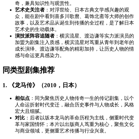
奇，兼具知识性与观赏性。
艺术史关注者
：对浮世绘、日本古典文学感兴趣的观
众，能在剧中看到喜多川歌麿、葛饰北斋等大师的创作
故事，以及艺术品从诞生到传播的全过程，是了解日本
艺术史的生动载体。
演技派阵容追随者
：横滨流星、渡边谦等实力派演员的
加盟为剧集注入质感，横滨流星对茑重从青年到老年的
成长演绎、渡边谦等配角的精彩加持，让历史人物的情
感与命运更具感染力。
同类型剧集推荐
1. 《龙马传》（2010，日本）
相似点
：同为聚焦历史人物传奇一生的传记剧集，以个
人命运折射时代变迁，融合历史事件与人物成长，风格
宏大且细腻。
对比
：后者以坂本龙马的革命历程为主线，侧重时代变
革与家国情怀；本片以出版商人茑重为核心，聚焦文化
与商业领域，更侧重艺术传播与行业兴衰。