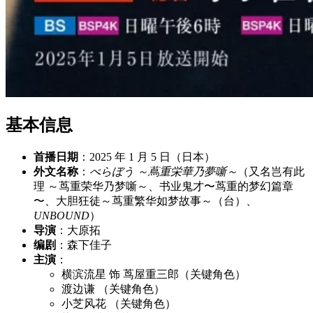
基本信息
首播日期
：2025 年 1 月 5 日（日本）
外文名称
：
べらぼう ～蔦重栄華乃夢噺～
（又名岂有此
理 ～茑重荣华乃梦噺～、书业鬼才〜茑重的梦幻篇章
〜、大胆狂徒～茑重繁华如梦故事～（台）、
UNBOUND
）
导演
：大原拓
编剧
：森下佳子
主演
：
横滨流星 饰 茑屋重三郎（关键角色）
渡边谦 （关键角色）
小芝风花 （关键角色）