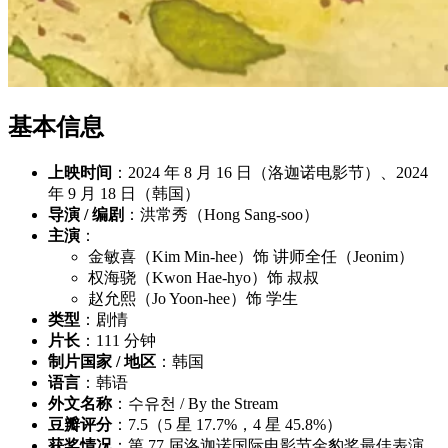
基本信息
上映时间
：2024 年 8 月 16 日（洛迦诺电影节）、2024
年 9 月 18 日（韩国）
导演 / 编剧
：洪常秀（Hong Sang-soo）
主演
：
金敏喜（Kim Min-hee）饰 讲师全任（Jeonim）
权海骁（Kwon Hae-hyo）饰 叔叔
赵允熙（Jo Yoon-hee）饰 学生
类型
：剧情
片长
：111 分钟
制片国家 / 地区
：韩国
语言
：韩语
外文名称
：수유천 / By the Stream
豆瓣评分
：7.5（5 星 17.7%，4 星 45.8%）
获奖情况
：第 77 届洛迦诺国际电影节金豹奖最佳表演