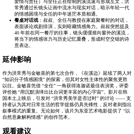
爱情与责任）与全任正在绘制的溪流速写形成互文，洪
常秀通过长镜头让画中流水与现实对话，暗示年轻一代
的情感困境与全任的中年迷茫本质相通。
餐桌对话戏
：叔叔、全任与教授在家庭聚餐时的对话，
表面谈论戏剧排演，实则暗藏情感角力。叔叔突然提及
40 年前在同一餐厅的往事，镜头缓缓摇向窗外的溪流，
将当下的情感张力与历史记忆重叠，形成时空交错的诗
意表达。
延伸影响
作为洪常秀与金敏喜的第七次合作，《在溪边》延续了两人对
“知识分子情感困境” 的探索，但其对女性主体性的聚焦更胜
以往。金敏喜凭借 “全任” 一角获得洛迦诺最佳表演奖，评委
评价她 “用沉默演绎出比台词更丰富的内心宇宙”。影片在韩
国本土上映后，引发对 “洪常秀美学是否过时” 的讨论 —— 支
持者认为其对日常生活的哲学提炼仍具先锋性，反对者则指出
叙事模式的重复。无论如何，该片为东亚艺术电影提供了 “以
自然意象解构情感” 的创作范本。
观看建议