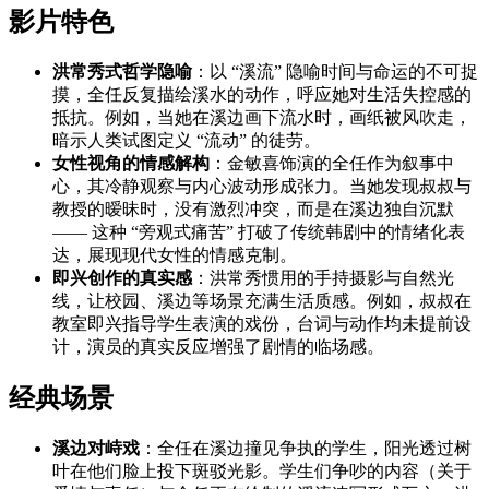
影片特色
洪常秀式哲学隐喻
：以 “溪流” 隐喻时间与命运的不可捉
摸，全任反复描绘溪水的动作，呼应她对生活失控感的
抵抗。例如，当她在溪边画下流水时，画纸被风吹走，
暗示人类试图定义 “流动” 的徒劳。
女性视角的情感解构
：金敏喜饰演的全任作为叙事中
心，其冷静观察与内心波动形成张力。当她发现叔叔与
教授的暧昧时，没有激烈冲突，而是在溪边独自沉默
—— 这种 “旁观式痛苦” 打破了传统韩剧中的情绪化表
达，展现现代女性的情感克制。
即兴创作的真实感
：洪常秀惯用的手持摄影与自然光
线，让校园、溪边等场景充满生活质感。例如，叔叔在
教室即兴指导学生表演的戏份，台词与动作均未提前设
计，演员的真实反应增强了剧情的临场感。
经典场景
溪边对峙戏
：全任在溪边撞见争执的学生，阳光透过树
叶在他们脸上投下斑驳光影。学生们争吵的内容（关于