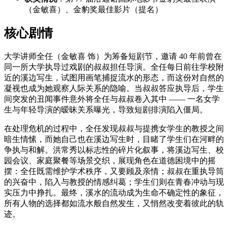
（金敏喜）、金豹奖最佳影片（提名）
核心剧情
大学讲师全任（金敏喜 饰）为筹备短剧节，邀请 40 年前曾在
同一所大学执导过戏剧的叔叔担任导演。全任每日前往学校附
近的溪边写生，试图用画笔捕捉流水的形态，而这份对自然的
凝视也成为她观察人际关系的隐喻。当叔叔答应执导后，学生
间突发的丑闻事件意外将全任与叔叔卷入其中 —— 一名女学
生与年轻导演的暧昧关系曝光，导致短剧排演陷入僵局。
在处理危机的过程中，全任发现叔叔与提携女学生的教授之间
暗生情愫，而她自己也在溪边写生时，目睹了学生们在河畔的
争执与和解。洪常秀以标志性的碎片化叙事，将溪边写生、校
园会议、家庭聚餐等场景交织，展现角色在道德困境中的摇
摆：全任既需维护学术秩序，又要顾及亲情；叔叔在重执导筒
的兴奋中，陷入与教授的情感纠葛；学生们则在青春冲动与现
实压力中挣扎。最终，溪水的流动成为生命不确定性的象征，
所有人物的选择都如流水般自然发生，又悄然改变着彼此的轨
迹。