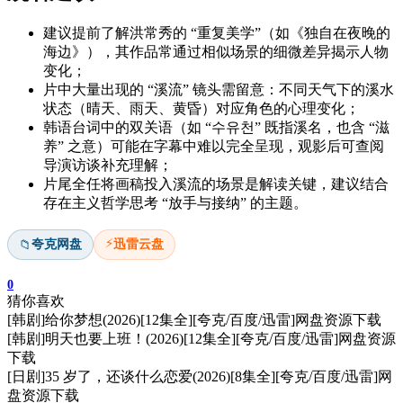
建议提前了解洪常秀的 “重复美学”（如《独自在夜晚的
海边》），其作品常通过相似场景的细微差异揭示人物
变化；
片中大量出现的 “溪流” 镜头需留意：不同天气下的溪水
状态（晴天、雨天、黄昏）对应角色的心理变化；
韩语台词中的双关语（如 “수유천” 既指溪名，也含 “滋
养” 之意）可能在字幕中难以完全呈现，观影后可查阅
导演访谈补充理解；
片尾全任将画稿投入溪流的场景是解读关键，建议结合
存在主义哲学思考 “放手与接纳” 的主题。
⚡
夸克网盘
迅雷云盘
📁
0
猜你喜欢
[韩剧]给你梦想(2026)[12集全][夸克/百度/迅雷]网盘资源下载
[韩剧]明天也要上班！(2026)[12集全][夸克/百度/迅雷]网盘资源
下载
[日剧]35 岁了，还谈什么恋爱(2026)[8集全][夸克/百度/迅雷]网
盘资源下载