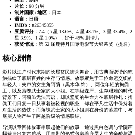
片长
：90 分钟
制片国家 / 地区
：日本
语言
：日语
IMDb
：tt26345855
豆瓣评分
：7.4（5 星 13.6%、4 星 48.1%、3 星 33.4%、2
星 3.9%、1 星 1.0%），好于 45% 剧情片
获奖情况
：第 52 届鹿特丹国际电影节大银幕奖（提名）
核心剧情
影片以江户时代末期的长屋贫民街为舞台，用古典而诙谐的笔
触描绘了底层百姓的生存与情感。故事聚焦于三位命运交织的
年轻人：失声的女主角阿菊（黑木华 饰）、两位年轻的掏粪
工，以及落魄武士家的大小姐。在等级森严、生存艰难的时代
背景下，阿菊虽无法言语，却以坚韧的生命力在底层挣扎；掏
粪工们日复一日从事着被轻视的职业，却在平凡生活中保持着
对生活的热忱；而落魄武士家的大小姐则在身份的落差中，与
底层人物产生了跨越阶级的情感联结。
导演以章回体叙事串联起他们的故事，通过黑白色调与学院画
幅营造出复古质感，用喜剧的形式包裹着底层人生的辛酸与温