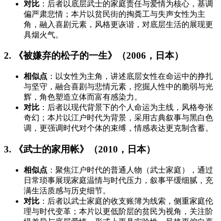
对比
：后者以底层武士的家庭责任与爱情为核心，基调
偏严肃悲情；本片以贫民街的掏粪工与失声女性为主
角，融入喜剧元素，风格更诙谐，对底层生活的展现更
具烟火气。
2. 《被嫌弃的松子的一生》（2006，日本）
相似点
：以女性为主角，讲述底层女性在命运中的挣扎
与坚守，融合喜剧与悲情元素，挖掘人性中的脆弱与光
辉，角色塑造立体而富有感染力。
对比
：后者以现代背景下的个人命运为主线，风格夸张
奇幻；本片以江户时代为背景，采用古典叙事与黑白色
调，更强调时代对个体的束缚，情感表达更克制含蓄。
3. 《武士的家用帐》（2010，日本）
相似点
：聚焦江户时代的普通人物（武士家庭），通过
日常琐事展现家庭温情与时代压力，叙事平缓细腻，充
满生活质感与历史细节。
对比
：后者以武士家庭的收支账簿为线索，侧重家庭伦
理与时代变革；本片以更低阶层的贫民为视角，关注阶