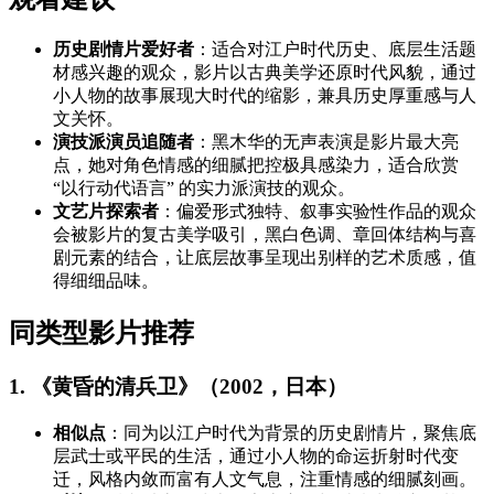
历史剧情片爱好者
：适合对江户时代历史、底层生活题
材感兴趣的观众，影片以古典美学还原时代风貌，通过
小人物的故事展现大时代的缩影，兼具历史厚重感与人
文关怀。
演技派演员追随者
：黑木华的无声表演是影片最大亮
点，她对角色情感的细腻把控极具感染力，适合欣赏
“以行动代语言” 的实力派演技的观众。
文艺片探索者
：偏爱形式独特、叙事实验性作品的观众
会被影片的复古美学吸引，黑白色调、章回体结构与喜
剧元素的结合，让底层故事呈现出别样的艺术质感，值
得细细品味。
同类型影片推荐
1. 《黄昏的清兵卫》（2002，日本）
相似点
：同为以江户时代为背景的历史剧情片，聚焦底
层武士或平民的生活，通过小人物的命运折射时代变
迁，风格内敛而富有人文气息，注重情感的细腻刻画。