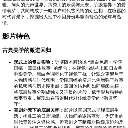
暖。阿菊的无声世界、掏粪工的乐观与无奈、阶级差异下的爱
情萌芽，共同构成了一幅江户时代贫民街的众生相，在喧嚣的
时代背景下，挖掘出人性中不因身份卑微而褪色的光辉与温
情。
影片特色
古典美学的激进回归
形式上的复古实验
：导演阪本顺治以 “黑白色调 + 学院
画幅 + 章回体叙事” 的组合，在视觉与结构上回归古典
电影美学。黑白色调弱化了视觉干扰，让观众更聚焦于
人物情感与时代氛围；学院画幅的窄屏比例增强了故事
的私密感与历史厚重感；章回体结构则如同翻阅古籍，
将底层故事分割成独立又连贯的片段，赋予影片独特的
叙事节奏，展现出在喧嚣时代对传统美学的 “激进坚
守”。
喜剧外壳下的底层关怀
：影片以喜剧形式呈现底层生
活，掏粪工的日常调侃、人物间的诙谐互动，为沉重的
时代背景注入轻松感。但喜剧之下暗藏对阶级压迫的反