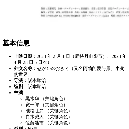
基本信息
上映日期
：2023 年 2 月 1 日（鹿特丹电影节）、2023 年
4 月 28 日（日本）
外文名称
：
せかいのおきく
（又名阿菊的爱与屎、小菊
的世界）
导演
：阪本顺治
编剧
：阪本顺治
主演
：
黑木华 （关键角色）
宽一郎 （关键角色）
池松壮亮 （关键角色）
真木藏人 （关键角色）
佐藤浩市 （关键角色）
类型
：剧情