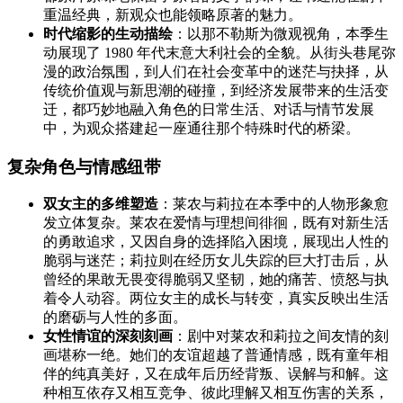
重温经典，新观众也能领略原著的魅力。
时代缩影的生动描绘
：以那不勒斯为微观视角，本季生
动展现了 1980 年代末意大利社会的全貌。从街头巷尾弥
漫的政治氛围，到人们在社会变革中的迷茫与抉择，从
传统价值观与新思潮的碰撞，到经济发展带来的生活变
迁，都巧妙地融入角色的日常生活、对话与情节发展
中，为观众搭建起一座通往那个特殊时代的桥梁。
复杂角色与情感纽带
双女主的多维塑造
：莱农与莉拉在本季中的人物形象愈
发立体复杂。莱农在爱情与理想间徘徊，既有对新生活
的勇敢追求，又因自身的选择陷入困境，展现出人性的
脆弱与迷茫；莉拉则在经历女儿失踪的巨大打击后，从
曾经的果敢无畏变得脆弱又坚韧，她的痛苦、愤怒与执
着令人动容。两位女主的成长与转变，真实反映出生活
的磨砺与人性的多面。
女性情谊的深刻刻画
：剧中对莱农和莉拉之间友情的刻
画堪称一绝。她们的友谊超越了普通情感，既有童年相
伴的纯真美好，又在成年后历经背叛、误解与和解。这
种相互依存又相互竞争、彼此理解又相互伤害的关系，