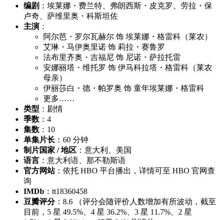
编剧
：埃莱娜・费兰特、弗朗西斯・皮克罗、劳拉・保
卢奇、萨维里奥・科斯坦佐
主演
：
阿尔芭・罗尔瓦赫尔 饰 埃莱娜・格雷科（莱农）
艾琳・马伊奥里诺 饰 莉拉・赛鲁罗
法布里齐奥・吉福尼 饰 尼诺・萨拉托雷
安娜丽塔・维托罗 饰 伊马科拉塔・格雷科（莱农
母亲）
伊丽莎白・德・帕罗奥 饰 童年埃莱娜・格雷科
更多……
类型
：剧情
季数
：4
集数
：10
单集片长
：60 分钟
制片国家 / 地区
：意大利、美国
语言
：意大利语、那不勒斯语
官方网站
：依托 HBO 平台播出，详情可至 HBO 官网查
询
IMDb
：tt18360458
豆瓣评分
：8.6 （评分会随评价人数增加有所波动，截至
目前，5 星 49.5%、4 星 36.2%、3 星 11.7%、2 星