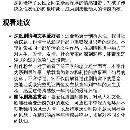
深刻诠释了女性之间复杂而深厚的情感纽带，打破了传
统女性友谊的刻板印象，成为剧集最动人的情感内核。
观看建议
深度剧情与文学爱好者
：适合热衷于剖析人性、探讨社
会议题，钟情于从影视作品中汲取深度思考的观众。本
季剧集如同一部鲜活的文学作品，在剧情推进中融入了
对人生、爱情、友情、社会变革的深刻洞察，能带来沉
浸式的观剧体验与思想启迪。
前作粉丝
：对于追看了前三季的忠实粉丝而言，本季作
为系列最终季，承载着为莱农和莉拉的故事画上句号的
使命，不容错过。它不仅能解答过往剧情留下的悬念，
更能让观众完整见证两位女主从童年到中年的人生历
程，感受这份跨越数十年情谊的最终归宿。
国际剧集鉴赏者
：喜爱优质国际剧集，对意大利文化、
欧洲社会变迁感兴趣的观众，可通过本季深入领略那不
勒斯独特的风土人情，以及特定历史时期下意大利社会
的风貌，在精彩的故事与情感共鸣中，拓展对不同文化
的认知。