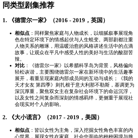
同类型剧集推荐
1. 《德雷尔一家》（2016 - 2019，英国）
相似点
：同样聚焦家庭与人物成长，以细腻叙事展现角
色在特定环境下的情感起伏与人生蜕变。两部剧都注重
人物关系的雕琢，用温暖治愈的风格讲述生活中的点滴
故事，让观众在平凡中感受人性的美好与生活的酸甜苦
辣。
对比
：《德雷尔一家》以希腊科孚岛为背景，风格偏向
轻松诙谐，主要围绕德雷尔一家在新环境中的生活趣事
展开，着重呈现家庭内部成员间的互动与成长；《我的
天才女友 第四季》则扎根于意大利那不勒斯，基调更为
深沉厚重，聚焦双女主在复杂社会环境下的命运沉浮，
以及女性之间复杂而深刻的情感羁绊，更侧重于展现社
会现实对个人的影响。
2. 《大小谎言》（2017 - 2019，美国）
相似点
：皆以女性为主角，深入挖掘女性角色丰富的内
心世界，展现女性在家庭、社会中面临的种种困境与挑