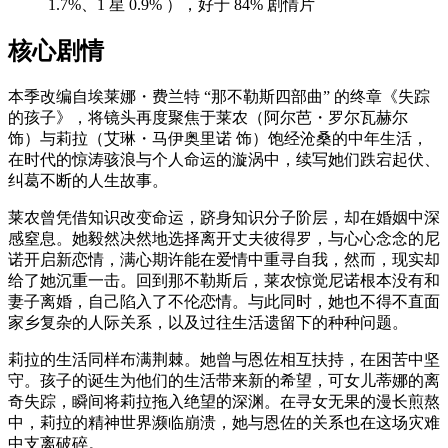
1.7%、1 星 0.9% ），好于 84% 剧情片
核心剧情
本季改编自埃莱娜・费兰特 “那不勒斯四部曲” 的终章《失踪
的孩子》，将镜头再度聚焦于莱农（阿尔芭・罗尔瓦赫尔
饰）与莉拉（艾琳・马伊奥里诺 饰）饱经沧桑的中年生活，
在时代的惊涛骇浪与个人命运的漩涡中，续写她们跌宕起伏、
纠葛不断的人生故事。
莱农曾凭借知识改变命运，跻身知识分子阶层，却在婚姻中深
感窒息。她毅然决然地选择离开丈夫彼得罗，与心心念念的尼
诺开启新恋情，满心期许能在爱情中重寻自我，然而，现实却
给了她沉重一击。回到那不勒斯后，莱农惊觉尼诺根本没有和
妻子离婚，自己陷入了不伦恋情。与此同时，她也不得不直面
家乡复杂的人际关系，以及过往生活遗留下的种种问题。
莉拉的生活同样布满荆棘。她曾与恩佐相互扶持，在困苦中坚
守。孩子的诞生为他们的生活带来新的希望，可女儿蒂娜的离
奇失踪，瞬间将莉拉拖入绝望的深渊。在寻女无果的漫长煎熬
中，莉拉的精神世界濒临崩溃，她与恩佐的关系也在这场灾难
中支离破碎。