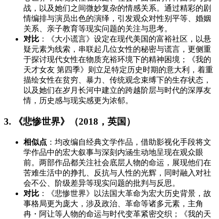
战，以及她们之间微妙复杂的情感关系。通过精彩的剧
情编排与演员出色的演绎，引发观众对性别平等、婚姻
关系、亲子教育等现实问题的关注与思考。
对比
：《大小谎言》设定在现代美国的富裕社区，以悬
疑元素为线索，串联起几位女性的秘密与谎言，更侧重
于探讨现代女性在物质充裕环境下的精神困境；《我的
天才女友 第四季》则立足特定历史时期的意大利，着重
描绘女性在贫穷、暴力、传统观念束缚下的生存状态，
以及她们在岁月长河中建立的跨越阶层与时代的深厚友
情，历史感与现实感更为浓郁。
3. 《悲惨世界》（2018，英国）
相似点
：均改编自经典文学作品，借助影视化手段将文
学作品中的宏大叙事与深刻内涵生动地呈现在观众眼
前。两部作品都关注社会底层人物的命运，展现他们在
苦难生活中的挣扎、反抗与人性的光辉，同时融入对社
会不公、阶级差异等现实问题的批判与反思。
对比
：《悲惨世界》以法国大革命为宏大历史背景，故
事格局更为庞大，涉及政治、革命等诸多元素，主角
冉・阿让等人物的命运与时代变革紧密交织；《我的天