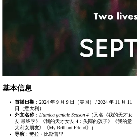
基本信息
首播日期
：2024 年 9 月 9 日（美国） / 2024 年 11 月 11
日（意大利）
外文名称
：
L'amica geniale Season 4
（又名《我的天才女
友 最终季》《我的天才女友 4：失踪的孩子》《我的意
大利女朋友》《My Brilliant Friend》）
导演
：劳拉・比斯普里