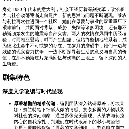
身处 1980 年代末的意大利，社会正经历着深刻变革，政治暴
力与社会动荡逐渐走向尾声，新的思潮与问题不断涌现。莱农
与莉拉再次住进同一个社区，她们在母爱与事业的双重重压下
艰难前行，共同面对背叛、威胁、失踪等诸多困境，还有那不
勒斯频繁发生的地震等自然灾害。两人的友情在风雨中历经考
验，时而相互慰藉，时而产生龃龉，但始终坚韧地维系着，成
为彼此生命中不可或缺的存在。在岁月的磨砺中，她们一边与
残酷的现实奋力抗争，一边不断探寻着生活的意义与自我的价
值，在那不勒斯这片充满回忆与伤痛的土地上，留下深刻的人
生轨迹。
剧集特色
深度文学改编与时代呈现
原著精髓的精准传递
：编剧团队深入钻研原著，将埃莱
娜・费兰特笔下细腻入微的情感、复杂多面的人物以及
对社会的深刻洞察，通过影像完美呈现。从莱农与莉拉
内心的自我挣扎，到她们在时代浪潮下的渺小与坚韧，
都原汁原味地保留了原著的文学韵味，让书迷能在剧中