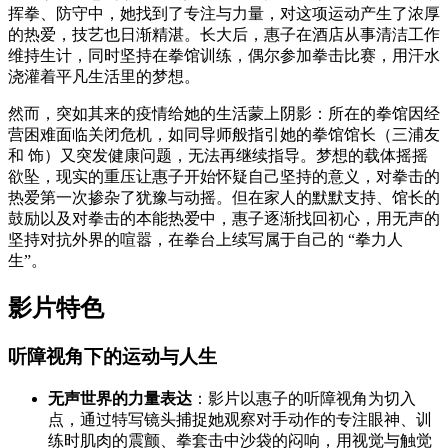
挥拳、防守中，她找到了专注与力量，对这项运动产生了浓厚
的热爱，技艺也日渐精湛。长大后，惠子在酒店从事清洁工作
维持生计，同时坚持在拳馆训练，偶尔参加拳击比赛，用汗水
浇灌着平凡生活里的梦想。
然而，突如其来的疫情给她的生活蒙上阴影：所在的拳馆因经
营困难面临关闭危机，如同导师般指引她的拳馆馆长（三浦友
和 饰）又突发健康问题，无法再继续指导。梦想的载体摇摇
欲坠，现实的重压让惠子开始怀疑自己坚持的意义，对拳击的
热爱第一次掺杂了犹豫与动摇。但在家人的默默支持、馆长的
鼓励以及对拳击的本能热爱中，惠子逐渐找回初心，用无声的
坚持对抗外界的喧嚣，在拳台上续写属于自己的 “拳力人
生”。
影片特色
听障视角下的运动与人生
无声世界的力量表达
：影片以惠子的听障视角为切入
点，通过特写镜头捕捉她观察对手动作的专注眼神、训
练时肌肉的震颤、拳套击中沙袋的闷响，用视觉与触觉