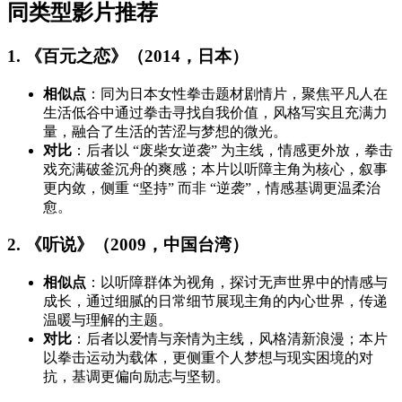
同类型影片推荐
1. 《百元之恋》（2014，日本）
相似点
：同为日本女性拳击题材剧情片，聚焦平凡人在
生活低谷中通过拳击寻找自我价值，风格写实且充满力
量，融合了生活的苦涩与梦想的微光。
对比
：后者以 “废柴女逆袭” 为主线，情感更外放，拳击
戏充满破釜沉舟的爽感；本片以听障主角为核心，叙事
更内敛，侧重 “坚持” 而非 “逆袭”，情感基调更温柔治
愈。
2. 《听说》（2009，中国台湾）
相似点
：以听障群体为视角，探讨无声世界中的情感与
成长，通过细腻的日常细节展现主角的内心世界，传递
温暖与理解的主题。
对比
：后者以爱情与亲情为主线，风格清新浪漫；本片
以拳击运动为载体，更侧重个人梦想与现实困境的对
抗，基调更偏向励志与坚韧。