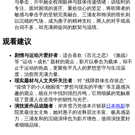
与拳击，片中她全程用眼神与肢体传递情绪：训练时的
专注、面对困境的迷茫、重拾信心的坚定，将听障者的
敏感与拳击手的坚韧完美融合。三浦友和饰演的馆长则
以沉稳的气场，成为惠子的精神支柱，两人的对手戏虽
台词不多，却充满师徒间的默契与温情。
观看建议
剧情与运动片爱好者
：适合喜欢《百元之恋》《激战》
等 “运动 + 成长” 题材的观众，影片以拳击为载体，却不
止于运动的热血，更聚焦平凡人的梦想坚守与生活温
度，治愈而充满力量。
现实题材与人文关怀关注者
：对 “残障群体生存状态”
“疫情下的小人物困境”“梦想与现实的平衡” 等主题感兴
趣的观众，能在片中找到强烈共鸣，它用细腻的笔触展
现了普通人在逆境中的韧性与光芒。
演技派作品追随者
：岸井雪乃凭借本片斩获
日本电影
学
院奖最佳女主角，她对惠子的诠释层次丰富、极具感染
力，三浦友和的沉稳演绎也为影片增色，值得演技爱好
者细细品味。