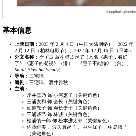
基本信息
上映日期
：2023 年 2 月 4 日（中国大陆网络）、2022 年
2 月 12 日（柏林电影节）、2022 年 12 月 16 日（日本）
外文名称
：
ケイコ 目を澄ませて
（又名《惠子，看好
了》《惠子的凝视》（港）、《惠子不能输》（台）、
Small, Slow but Steady
）
导演
：三宅唱
编剧
：三宅唱、酒井雅秋
主演
：
岸井雪乃 饰 小河惠子（关键角色）
三浦友和 饰 会长（关键角色）
仙道敦子 饰 会长妻子（关键角色）
三浦诚己 饰 林诚（关键角色）
松浦慎一郎 饰 松本进太郎（关键角色）
佐藤绯美 、渡边真起子 、中村优子 、中岛博子
（关键角色）