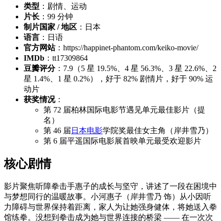
类型
：剧情、运动
片长
：99 分钟
制片国家 / 地区
：日本
语言
：日语
官方网站
：https://happinet-phantom.com/keiko-movie/
IMDb
：tt17309864
豆瓣评分
：7.9（5 星 19.5%、4 星 56.3%、3 星 22.6%、2
星 1.4%、1 星 0.2%），好于 82% 剧情片，好于 90% 运
动片
获奖情况
：
第 72 届柏林国际电影节遇见单元最佳影片（提
名）
第 46 届
日本电影
学院奖最佳女主角（岸井雪乃）
第 6 届平遥国际电影展首映单元最受欢迎影片
核心剧情
影片聚焦听障拳击手惠子的成长与坚守，讲述了一段在困境中
与梦想同行的温暖故事。小河惠子（岸井雪乃 饰）从小因听
力障碍与世界保持着距离，家人为让她强身健体，将她送入拳
馆练拳。没想到拳击成为她与世界连接的桥梁 —— 在一次次