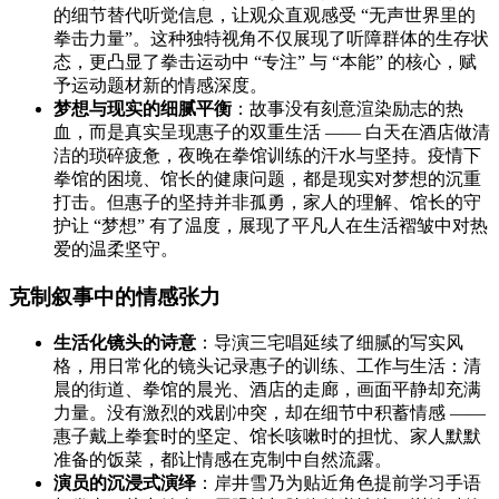
的细节替代听觉信息，让观众直观感受 “无声世界里的
拳击力量”。这种独特视角不仅展现了听障群体的生存状
态，更凸显了拳击运动中 “专注” 与 “本能” 的核心，赋
予运动题材新的情感深度。
梦想与现实的细腻平衡
：故事没有刻意渲染励志的热
血，而是真实呈现惠子的双重生活 —— 白天在酒店做清
洁的琐碎疲惫，夜晚在拳馆训练的汗水与坚持。疫情下
拳馆的困境、馆长的健康问题，都是现实对梦想的沉重
打击。但惠子的坚持并非孤勇，家人的理解、馆长的守
护让 “梦想” 有了温度，展现了平凡人在生活褶皱中对热
爱的温柔坚守。
克制叙事中的情感张力
生活化镜头的诗意
：导演三宅唱延续了细腻的写实风
格，用日常化的镜头记录惠子的训练、工作与生活：清
晨的街道、拳馆的晨光、酒店的走廊，画面平静却充满
力量。没有激烈的戏剧冲突，却在细节中积蓄情感 ——
惠子戴上拳套时的坚定、馆长咳嗽时的担忧、家人默默
准备的饭菜，都让情感在克制中自然流露。
演员的沉浸式演绎
：岸井雪乃为贴近角色提前学习手语