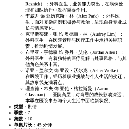
Reznick）：外科医生，业务能力突出，在病例处
理和团队协作中发挥重要作用。
李威尹 饰 亚历克斯・朴（Alex Park）：外科医
生，面对复杂病例积极参与救治，呈现自身专业成
长与情感变化。
克里斯蒂娜・张 饰 奥德丽・林（Audrey Lim）：
外科医生，在医院管理与医疗工作中承担关键职
责，推动剧情发展。
布里亚・亨德森 饰 乔丹・艾伦（Jordan Allen）：
外科医生，有着独特的医疗见解与处事风格，与其
他角色关系丰富。
诺亚・盖尔文 饰 亚设・沃尔克（Asher Wolke）：
在医院工作，经历着职业挑战与个人生活的变迁，
其故事线充满看点。
理查德・希夫 饰 亚伦・格拉斯曼（Aaron
Glassman）：医院高层，对肖恩的成长影响深远，
本季在医院事务与个人生活中面临新状况。
类型
：剧情
季数
：7
集数
：10
单集片长
：45 分钟