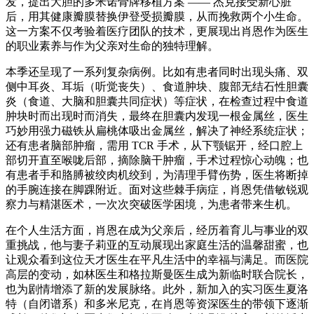
发，提出大胆的多米诺骨牌移植方案 —— 杰克接受新心脏
后，用其健康瓣膜替换伊登受损瓣膜，从而挽救两个小生命。
这一方案不仅考验着医疗团队的技术，更展现出肖恩作为医生
的职业素养与作为父亲对生命的独特理解。
本季还呈现了一系列复杂病例。比如有患者同时出现头痛、双
侧中耳炎、耳垢（听觉丧失）、食道肿块、腹部无结石性胆囊
炎（食道、大脑和胆囊共同症状）等症状，在检查过程中食道
肿块时而出现时而消失，最终在胆囊内发现一根金属丝，医生
巧妙用强力磁铁从扁桃体吸出金属丝，解决了神经系统症状；
还有患者脑部肿瘤，需用 TCR 手术，从下颚锯开，经口腔上
部切开直至喉咙后部，摘除脑干肿瘤，手术过程惊心动魄；也
有患者手和胳膊被绞肉机绞到，为清理手臂伤势，医生将断掉
的手腕连接在脚踝附近。面对这些棘手病症，肖恩凭借敏锐观
察力与精湛医术，一次次突破医学困境，为患者带来生机。
在个人生活方面，肖恩在成为父亲后，经历着育儿与事业的双
重挑战，他与妻子莉亚的互动展现出家庭生活的温馨甜蜜，也
让观众看到这位天才医生在平凡生活中的幸福与满足。而医院
高层的变动，如林医生和格拉斯曼医生成为新临时联合院长，
也为剧情增添了新的发展脉络。此外，新加入的实习医生夏洛
特（自闭谱系）和多米尼克，在肖恩等资深医生的带领下逐渐