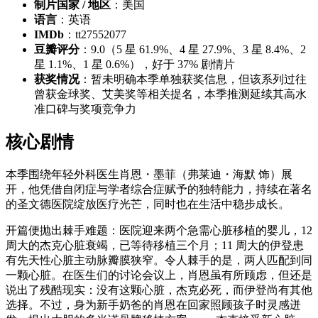
制片国家 / 地区
：美国
语言
：英语
IMDb
：tt27552077
豆瓣评分
：9.0（5 星 61.9%、4 星 27.9%、3 星 8.4%、2
星 1.1%、1 星 0.6%），好于 37% 剧情片
获奖情况
：暂未明确本季单独获奖信息，但该系列过往
曾获金球奖、艾美奖等相关提名，本季推测延续其高水
准口碑与奖项竞争力
核心剧情
本季围绕年轻外科医生肖恩・墨菲（弗莱迪・海默 饰）展
开，他凭借自闭症与学者综合症赋予的独特能力，持续在著名
的圣文德医院绽放医疗光芒，同时也在生活中稳步成长。
开篇便抛出棘手难题：医院迎来两个急需心脏移植的婴儿，12
周大的杰克心脏衰竭，已等待移植三个月；11 周大的伊登患
有先天性心脏主动脉瓣膜狭窄。令人棘手的是，两人匹配到同
一颗心脏。在医生们的讨论会议上，肖恩虽有所顾虑，但还是
说出了残酷现实：没有这颗心脏，杰克必死，而伊登尚有其他
选择。不过，身为新手奶爸的肖恩在回家照顾孩子时灵感迸