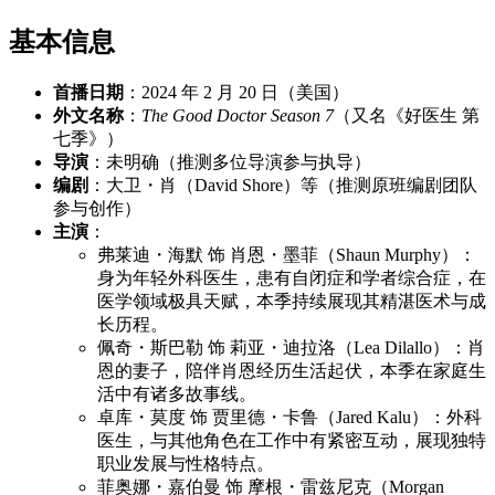
基本信息
首播日期
：2024 年 2 月 20 日（美国）
外文名称
：
The Good Doctor Season 7
（又名《好医生 第
七季》）
导演
：未明确（推测多位导演参与执导）
编剧
：大卫・肖（David Shore）等（推测原班编剧团队
参与创作）
主演
：
弗莱迪・海默 饰 肖恩・墨菲（Shaun Murphy）：
身为年轻外科医生，患有自闭症和学者综合症，在
医学领域极具天赋，本季持续展现其精湛医术与成
长历程。
佩奇・斯巴勒 饰 莉亚・迪拉洛（Lea Dilallo）：肖
恩的妻子，陪伴肖恩经历生活起伏，本季在家庭生
活中有诸多故事线。
卓库・莫度 饰 贾里德・卡鲁（Jared Kalu）：外科
医生，与其他角色在工作中有紧密互动，展现独特
职业发展与性格特点。
菲奥娜・嘉伯曼 饰 摩根・雷兹尼克（Morgan