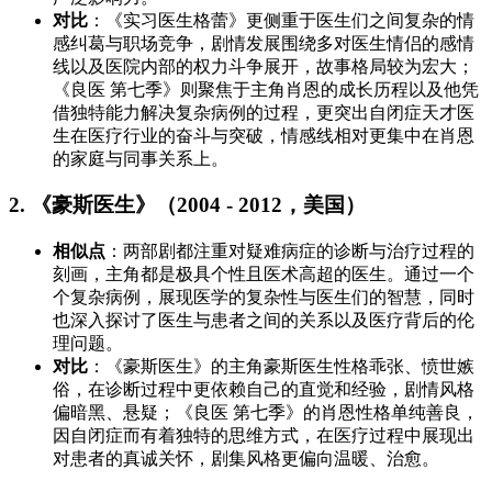
对比
：《实习医生格蕾》更侧重于医生们之间复杂的情
感纠葛与职场竞争，剧情发展围绕多对医生情侣的感情
线以及医院内部的权力斗争展开，故事格局较为宏大；
《良医 第七季》则聚焦于主角肖恩的成长历程以及他凭
借独特能力解决复杂病例的过程，更突出自闭症天才医
生在医疗行业的奋斗与突破，情感线相对更集中在肖恩
的家庭与同事关系上。
2. 《豪斯医生》（2004 - 2012，美国）
相似点
：两部剧都注重对疑难病症的诊断与治疗过程的
刻画，主角都是极具个性且医术高超的医生。通过一个
个复杂病例，展现医学的复杂性与医生们的智慧，同时
也深入探讨了医生与患者之间的关系以及医疗背后的伦
理问题。
对比
：《豪斯医生》的主角豪斯医生性格乖张、愤世嫉
俗，在诊断过程中更依赖自己的直觉和经验，剧情风格
偏暗黑、悬疑；《良医 第七季》的肖恩性格单纯善良，
因自闭症而有着独特的思维方式，在医疗过程中展现出
对患者的真诚关怀，剧集风格更偏向温暖、治愈。