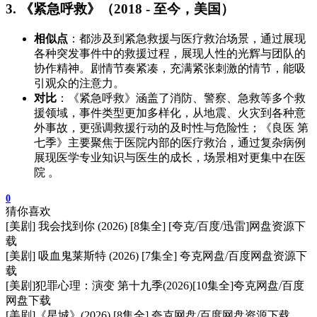
3. 《紧急呼救》（2018 - 至今，美国）
相似点
：都涉及到紧急救援与医疗救治场景，通过展现
各种突发事件中的救援过程，展现人性的光辉与团队的
协作精神。剧情节奏紧凑，充满紧张刺激的情节，能吸
引观众的注意力。
对比
：《紧急呼救》涵盖了消防、警察、急救等多个救
援领域，事件类型更加多样化，从地震、火灾到各种意
外事故，更强调救援行动的及时性与危险性；《良医 第
七季》主要聚焦于医院内部的医疗救治，通过复杂病例
展现医学专业知识与医生的成长，场景相对更集中在医
院 。
0
猜你喜欢
[美剧] 我会找到你 (2026) [8集全] [夸克/百度/迅雷]网盘资源下
载
[美剧] 吸血鬼莱斯特 (2026) [7集全] 夸克网盘/百度网盘资源下
载
[美剧]犯罪心理：演变 第十九季(2026)[10集全]夸克网盘/百度
网盘下载
[美剧]《星城》(2026) [8集全] 夸克网盘/百度网盘资源下载