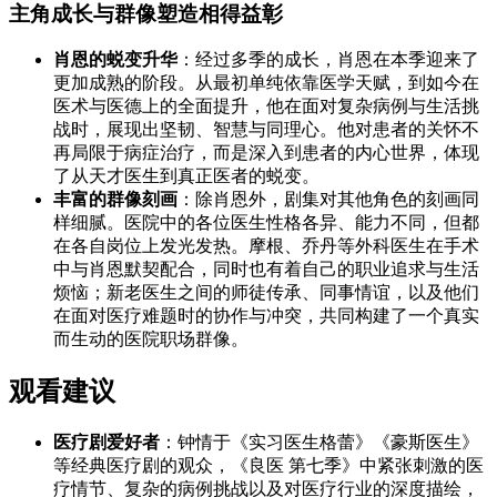
主角成长与群像塑造相得益彰
肖恩的蜕变升华
：经过多季的成长，肖恩在本季迎来了
更加成熟的阶段。从最初单纯依靠医学天赋，到如今在
医术与医德上的全面提升，他在面对复杂病例与生活挑
战时，展现出坚韧、智慧与同理心。他对患者的关怀不
再局限于病症治疗，而是深入到患者的内心世界，体现
了从天才医生到真正医者的蜕变。
丰富的群像刻画
：除肖恩外，剧集对其他角色的刻画同
样细腻。医院中的各位医生性格各异、能力不同，但都
在各自岗位上发光发热。摩根、乔丹等外科医生在手术
中与肖恩默契配合，同时也有着自己的职业追求与生活
烦恼；新老医生之间的师徒传承、同事情谊，以及他们
在面对医疗难题时的协作与冲突，共同构建了一个真实
而生动的医院职场群像。
观看建议
医疗剧爱好者
：钟情于《实习医生格蕾》《豪斯医生》
等经典医疗剧的观众，《良医 第七季》中紧张刺激的医
疗情节、复杂的病例挑战以及对医疗行业的深度描绘，