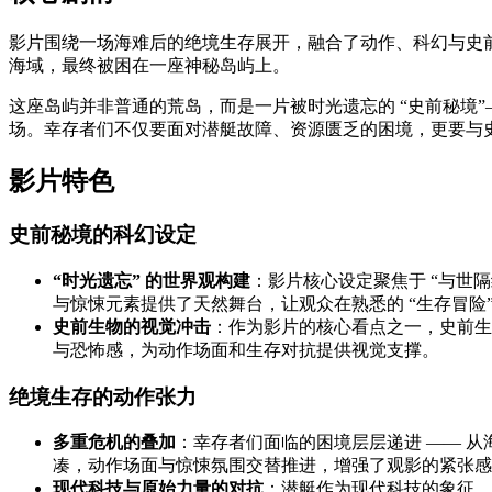
影片围绕一场海难后的绝境生存展开，融合了动作、科幻与史
海域，最终被困在一座神秘岛屿上。
这座岛屿并非普通的荒岛，而是一片被时光遗忘的 “史前秘境
场。幸存者们不仅要面对潜艇故障、资源匮乏的困境，更要与史
影片特色
史前秘境的科幻设定
“时光遗忘” 的世界观构建
：影片核心设定聚焦于 “与世
与惊悚元素提供了天然舞台，让观众在熟悉的 “生存冒险
史前生物的视觉冲击
：作为影片的核心看点之一，史前生
与恐怖感，为动作场面和生存对抗提供视觉支撑。
绝境生存的动作张力
多重危机的叠加
：幸存者们面临的困境层层递进 —— 
凑，动作场面与惊悚氛围交替推进，增强了观影的紧张感
现代科技与原始力量的对抗
：潜艇作为现代科技的象征，与