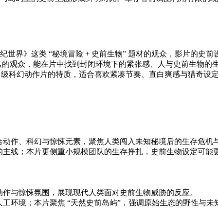
世界》这类 “秘境冒险 + 史前生物” 题材的观众，影片的史
” 元素的观众，能在片中找到封闭环境下的紧张感、人与史前生物
B 级科幻动作片的特质，适合喜欢紧凑节奏、直白爽感与猎奇设
融合动作、科幻与惊悚元素，聚焦人类闯入未知秘境后的生存危机
” 的主线；本片更侧重小规模团队的生存挣扎，史前生物设定可能
幻动作与惊悚氛围，展现现代人类面对史前生物威胁的反应。
向人工环境；本片聚焦 “天然史前岛屿”，强调原始生态的野性与