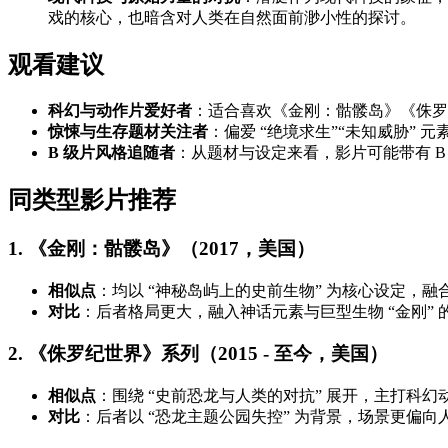
戏的核心，也暗含对人类在自然面前渺小性的探讨。
观看建议
科幻与动作片爱好者
：适合喜欢《金刚：骷髅岛》《侏罗纪
惊悚与生存题材关注者
：偏爱 “绝境求生”“未知威胁
B 级片风格追随者
：从题材与设定来看，影片可能带有 
同类型影片推荐
1. 《金刚：骷髅岛》（2017，美国）
相似点
：均以 “神秘岛屿上的史前生物” 为核心设定，
对比
：后者格局更大，融入神话元素与巨型生物 “金刚
2. 《侏罗纪世界》系列（2015 - 至今，美国）
相似点
：围绕 “史前恐龙与人类的对抗” 展开，主打科
对比
：后者以 “恐龙主题公园失控” 为背景，场景更偏