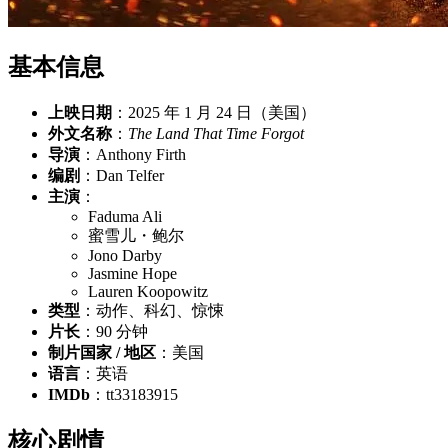
基本信息
上映日期
：2025 年 1 月 24 日（美国）
外文名称
：
The Land That Time Forgot
导演
：Anthony Firth
编剧
：Dan Telfer
主演
：
Faduma Ali
蜜雪儿・鲍尔
Jono Darby
Jasmine Hope
Lauren Koopowitz
类型
：动作、科幻、惊悚
片长
：90 分钟
制片国家 / 地区
：美国
语言
：英语
IMDb
：tt33183915
核心剧情