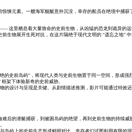
前惊悚元素。一艘海军舰艇意外沉没，幸存的船员在绝境中捕获
”—— 这里栖息着大量致命的史前生物，从凶猛的恐龙到诡异的
前生物展开生死对抗，在这片隔绝于现代文明的 “遗忘之地” 
隔绝的史前岛屿”，将现代人类与史前生物置于同一空间，形成
” 框架下体验新奇的史前威胁。
物的设计与呈现是关键。从剧情描述推测，影片可能通过特效还
从海难后的潜艇捕获，到被困岛屿的绝望，再到史前生物的持续
。
岛屿上的史前生态形成鲜明对比。幸存者们试图利用有限的现代装备