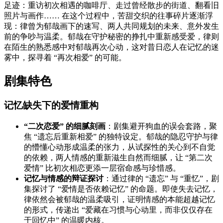
足迹：重访初次相遇的咖啡厅、走过曾经散步的街道、翻看旧
照片与画作…… 在这个过程中，苦甜交织的往事碎片逐渐浮
现：律曾为郁哉画下的速写、两人共同规划的未来、意外发生
前的争吵与温柔。郁哉在守护秘密的挣扎中重新感受爱，律则
在陌生的熟悉感中对郁哉再次心动，这对昔日恋人在记忆的迷
雾中，探寻着 “再次相爱” 的可能。
剧集特色
记忆缺失下的爱情重构
“二次恋爱” 的细腻刻画
：剧集避开狗血的误会套路，聚
焦 “遗忘后重新相爱” 的独特设定。郁哉的隐忍守护与律
的懵懂心动形成温柔的张力，从试探性的关心到不自觉
的依赖，两人情感的重新滋生自然而细腻，让 “第二次
爱情” 比初次相恋更添一层宿命感与珍惜感。
记忆与情感的辩证探讨
：通过律的 “遗忘” 与 “重忆”，剧
集探讨了 “爱情是否依赖记忆” 的命题。即使失去记忆，
律依然会被郁哉的温柔吸引，证明情感的本能超越记忆
的形式，传递出 “爱藏在习惯与心动里，而非仅仅存在
于回忆中” 的温暖内核。