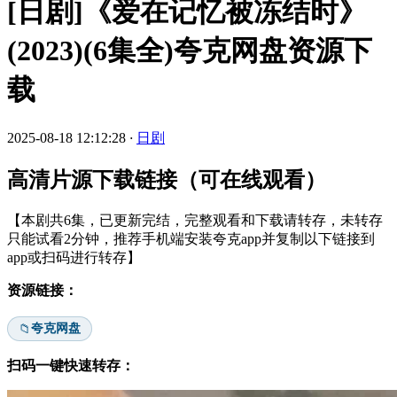
[日剧]《爱在记忆被冻结时》
(2023)(6集全)夸克网盘资源下
载
2025-08-18 12:12:28
·
日剧
高清片源下载链接（可在线观看）
【本剧共6集，已更新完结，完整观看和下载请转存，未转存
只能试看2分钟，推荐手机端安装夸克app并复制以下链接到
app或扫码进行转存】
资源链接：
夸克网盘
📁
扫码一键快速转存：