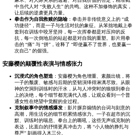
麻木、对人际关系的逃避、对自我价值的否定，精准戳
中当代人对 “失败人生” 的共鸣。这种不加修饰的真实，
让后续的逆袭更具力量。
拳击作为自我救赎的隐喻
：拳击并非传统意义上的 “成
功捷径”，而是一子与生活对抗的象征。从笨拙地戴上拳
套到在训练中咬牙坚持，每一次挥拳都是对压抑的反
抗，每一次倒地后的站起都是对自我的重塑。影片用拳
击的 “痛” 与 “拼”，诠释了 “即使赢不了世界，也要赢一
次自己” 的倔强。
安藤樱的颠覆性表演与情感张力
沉浸式的角色塑造
：安藤樱为角色增重、素颜出镜，将
一子的颓废、敏感与后期的坚韧演绎得淋漓尽致。从眼
神的空洞到训练时的汗水，从与人冲突时的狼狈到拳台
上的决绝，每个细节都充满代入感，让观众看到一个普
通女性在绝望中觉醒的全过程。
克制叙事中的情感爆发
：影片摒弃煽情的台词与刻意的
高潮，用生活化的细节积累情感张力。一子在超市的沉
默、训练时的喘息、拳台上的嘶吼，这些无声或克制的
表达，比直白的抒情更具冲击力，将 “小人物的挣扎与
尊严” 刻画得入木三分。