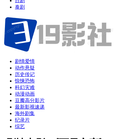
日剧
泰剧
剧情爱情
动作悬疑
历史传记
惊悚恐怖
科幻灾难
动漫动画
豆瓣高分影片
最新影视速递
海外剧集
纪录片
综艺