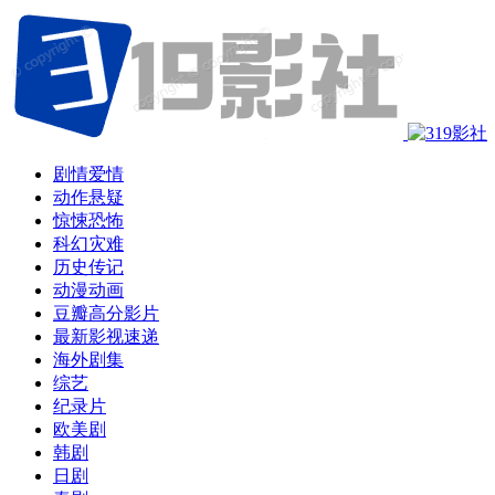
剧情爱情
动作悬疑
惊悚恐怖
科幻灾难
历史传记
动漫动画
豆瓣高分影片
最新影视速递
海外剧集
综艺
纪录片
欧美剧
韩剧
日剧