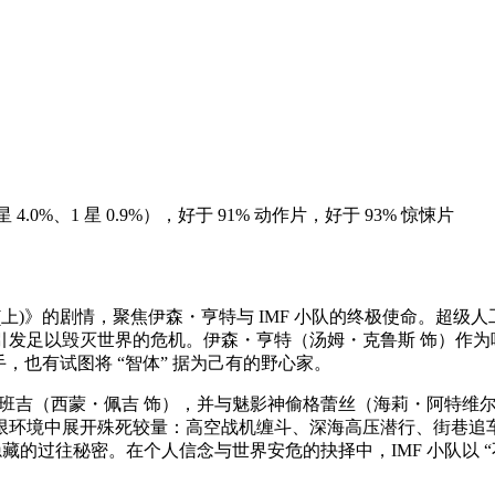
%、2 星 4.0%、1 星 0.9%），好于 91% 动作片，好于 93% 惊悚片
》的剧情，聚焦伊森・亨特与 IMF 小队的终极使命。超级人工智能
足以毁灭世界的危机。伊森・亨特（汤姆・克鲁斯 饰）作为唯一能
手，也有试图将 “智体” 据为己有的野心家。
）、班吉（西蒙・佩吉 饰），并与魅影神偷格蕾丝（海莉・阿特维
限环境中展开殊死较量：高空战机缠斗、深海高压潜行、街巷追
隐藏的过往秘密。在个人信念与世界安危的抉择中，IMF 小队以 “