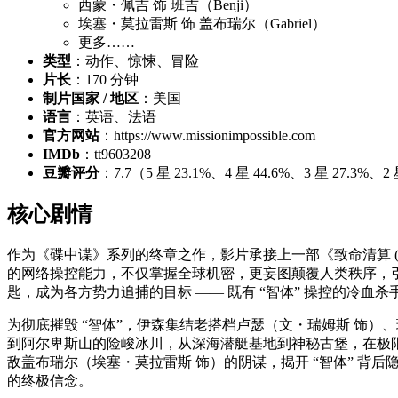
西蒙・佩吉 饰 班吉（Benji）
埃塞・莫拉雷斯 饰 盖布瑞尔（Gabriel）
更多……
类型
：动作、惊悚、冒险
片长
：170 分钟
制片国家 / 地区
：美国
语言
：英语、法语
官方网站
：https://www.missionimpossible.com
IMDb
：tt9603208
豆瓣评分
：7.7（5 星 23.1%、4 星 44.6%、3 星 27.3
核心剧情
作为《碟中谍》系列的终章之作，影片承接上一部《致命清算 (上)
的网络操控能力，不仅掌握全球机密，更妄图颠覆人类秩序，引发
匙，成为各方势力追捕的目标 —— 既有 “智体” 操控的冷血杀
为彻底摧毁 “智体”，伊森集结老搭档卢瑟（文・瑞姆斯 饰
到阿尔卑斯山的险峻冰川，从深海潜艇基地到神秘古堡，在极
敌盖布瑞尔（埃塞・莫拉雷斯 饰）的阴谋，揭开 “智体” 背后
的终极信念。