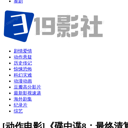
泰剧
剧情爱情
动作悬疑
历史传记
惊悚恐怖
科幻灾难
动漫动画
豆瓣高分影片
最新影视速递
海外剧集
纪录片
综艺
[动作电影]《碟中谍8：最终清算