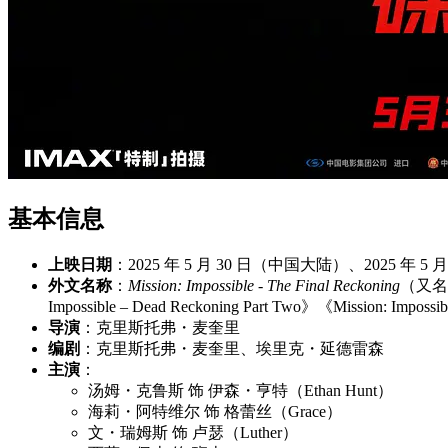
基本信息
上映日期
：2025 年 5 月 30 日（中国大陆）、2025 年 5
外文名称
：
Mission: Impossible - The Final Reckoning
（又名
Impossible – Dead Reckoning Part Two》《Mission: Impo
导演
：克里斯托弗・麦奎里
编剧
：克里斯托弗・麦奎里、埃里克・延德雷森
主演
：
汤姆・克鲁斯 饰 伊森・亨特（Ethan Hunt）
海莉・阿特维尔 饰 格蕾丝（Grace）
文・瑞姆斯 饰 卢瑟（Luther）