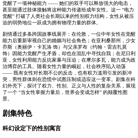
觉醒了一项神秘能力 —— 她们的双手可以释放强大的电击，
甚至能通过肢体接触将这种能力传递给成年女性。这一 “电力
觉醒” 打破了人类社会长期以来的性别权力结构，女性从被压
迫的弱势地位一跃成为拥有物理力量的群体。
剧情通过多条跨国故事线展开：在伦敦，一位中年女性在觉醒
能力后重新审视自己的婚姻与社会角色；在亚利桑那州，少女
乔斯（奥丽伊・卡瓦洛 饰）与父亲罗布（约翰・雷吉扎莫
饰）因能力觉醒产生矛盾，却也在混乱中寻找自我；在尼日利
亚，女性利用能力反抗家暴与压迫；在摩尔多瓦，能力成为政
治博弈的工具。随着女性力量的崛起，社会秩序陷入动荡
—— 既有女性对长期不公的反击，也有权力滥用引发的新冲
突，男性群体则在恐慌中试图压制或适应这一变革。剧集在科
幻外壳下，探讨了权力、性别、正义与人性的复杂关系，展现
了一个 “当女性掌握力量后，世界会变成怎样” 的颠覆性图
景。
剧集特色
科幻设定下的性别寓言