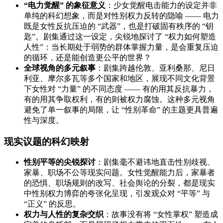
“电力觉醒” 的象征意义
：少女觉醒电击能力的设定并非
单纯的科幻想象，而是对性别权力反转的隐喻 —— 电力
既是女性反抗压迫的 “武器”，也是打破固有秩序的 “钥
匙”。剧集通过这一设定，尖锐地探讨了 “权力如何塑造
人性”：当长期处于弱势的群体掌握力量，是会重复压迫
的循环，还是能创造更公平的世界？
全球视角的多元叙事
：剧集跨越伦敦、亚利桑那、尼日
利亚、摩尔多瓦等多个国家和地区，展现不同文化背景
下女性对 “力量” 的不同态度 —— 有的用其反抗暴力，
有的用其争取权利，有的则被权力腐蚀。这种多元视角
避免了单一叙事的局限，让 “性别革命” 的主题更具普遍
性与深度。
现实议题的科幻映射
性别平等的尖锐探讨
：剧集毫不避讳地直击性别歧视、
家暴、职场不公等现实问题。女性觉醒能力后，家暴者
的恐惧、职场规则的改写、社会舆论的分裂，都是现实
中性别权力博弈的夸张化呈现，引发观众对 “平等” 与
“正义” 的反思。
权力与人性的复杂交织
：故事没有将 “女性掌权” 塑造成