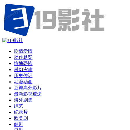
剧情爱情
动作悬疑
惊悚恐怖
科幻灾难
历史传记
动漫动画
豆瓣高分影片
最新影视速递
海外剧集
综艺
纪录片
欧美剧
韩剧