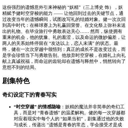
这份强烈的遗憾意外引来神秘的 “妖精”（三上博史 饰），妖
精赋予健时空穿梭的能力 —— 让他回到过去的关键节点，通
过改变当年的遗憾瞬间，试图改写礼的结婚对象。健一次次回
到高中时代：在棒球赛上为礼赢回荣誉、在文化祭上弥补未送
出的礼物、在毕业旅行中勇敢表达关心…… 然而，纵使拥有
重来的机会，他的犹豫、礼的羞涩，以及命运的微妙偏差，让
两人的关系始终停留在 “友达以上，恋人未满” 的状态。最
终，健在一次次穿越中领悟到：真正的成长不是改变过去，而
是学会珍惜当下与勇敢告别。他放弃时空穿梭，在婚礼上向礼
献上真诚祝福，而命运的齿轮却在遗憾与释然中，悄然转向了
意想不到的结局。
剧集特色
奇幻设定下的青春写实
“时空穿越” 的情感隐喻
：妖精的魔法并非简单的奇幻工
具，而是对 “青春遗憾” 的温柔解构。健的每一次穿越都
对应着现实中每个人的 “如果当初”，剧集通过他的失败
与成长，传递出 “遗憾是青春的常态，学会接受才是成