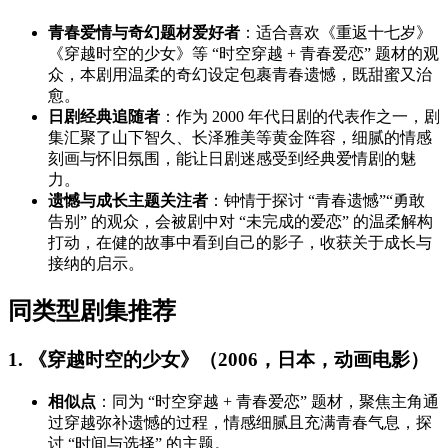
青春爱情与奇幻题材爱好者
：适合喜欢《重返十七岁》
《穿越时空的少女》等 “时空穿越 + 青春爱恋” 题材的观
众，本剧用温柔的奇幻设定包裹青春遗憾，既甜蜜又治
愈。
日剧经典追随者
：作为 2000 年代日剧的代表作之一，剧
集汇聚了山下智久、长泽雅美等黄金阵容，细腻的情感
刻画与怀旧氛围，能让日剧迷感受到经典爱情剧的魅
力。
遗憾与成长主题关注者
：钟情于探讨 “青春遗憾”“勇敢
告别” 的观众，会被剧中对 “未完成的爱恋” 的温柔解构
打动，在健的故事中看到自己的影子，收获关于成长与
接纳的启示。
同类型剧集推荐
1. 《穿越时空的少女》（2006，日本，动画电影）
相似点
：同为 “时空穿越 + 青春爱恋” 题材，聚焦主角通
过穿越弥补遗憾的过程，情感细腻且充满青春气息，探
讨 “时间与选择” 的主题。