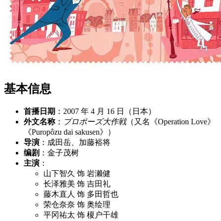
基本信息
首播日期
：2007 年 4 月 16 日（日本）
外文名称
：
プロポーズ大作戦
（又名《Operation Love》
《Puropôzu dai sakusen》）
导演
：成田岳、加藤裕将
编剧
：金子茂树
主演
：
山下智久 饰 岩濑健
长泽雅美 饰 吉田礼
藤木直人 饰 多田哲也
荣仓奈奈 饰 奥绘理
平冈祐太 饰 榎户干雄