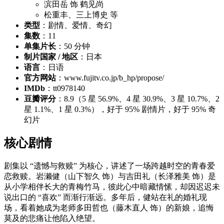
滨田岳 饰 鹤见尚
松重丰、三上博史 等
类型
：剧情、爱情、奇幻
集数
：11
单集片长
：50 分钟
制片国家 / 地区
：日本
语言
：日语
官方网站
：www.fujitv.co.jp/b_hp/propose/
IMDb
：tt0978140
豆瓣评分
：8.9（5 星 56.9%、4 星 30.9%、3 星 10.7%、2
星 1.1%、1 星 0.3%），好于 95% 剧情片，好于 95% 奇
幻片
核心剧情
剧集以 “遗憾与救赎” 为核心，讲述了一场跨越时空的青春爱
恋救赎。岩濑健（山下智久 饰）与吉田礼（长泽雅美 饰）是
从小学相伴长大的青梅竹马，彼此心中暗藏情愫，却因迟迟未
说出口的 “喜欢” 而渐行渐远。多年后，健站在礼的婚礼现
场，看着她成为老师多田哲也（藤木直人 饰）的新娘，追悔
莫及的悲痛让他陷入绝望。