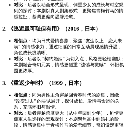
对比
：后者以动画形式呈现，侧重少女的成长与时空规
则的探讨；本剧以真人剧集形式，更聚焦青梅竹马的情
感拉扯，基调更偏向温馨治愈。
2. 《逃避虽可耻但有用》（2016，日本）
相似点
：均为日式爱情喜剧，聚焦 “友达以上，恋人未
满” 的情感张力，通过细腻的日常互动展现感情升温，
角色成长线清晰。
对比
：后者以 “契约婚姻” 为切入点，风格更轻松幽默；
本剧融合奇幻元素，情感更侧重 “遗憾与救赎”，怀旧氛
围更浓厚。
3. 《重返少年时》（1999，日本）
相似点
：同为男性主角穿越回青春时代的剧集，围绕
“改变过去” 的尝试展开，探讨成长、爱情与命运的关
系，充满怀旧与温情。
对比
：后者穿越跨度更大（从中年回到少年），剧情更
侧重人生选择的宏观探讨；本剧聚焦高中到婚礼的阶
段，情感更集中于青梅竹马的爱恋细节，奇幻设定更轻