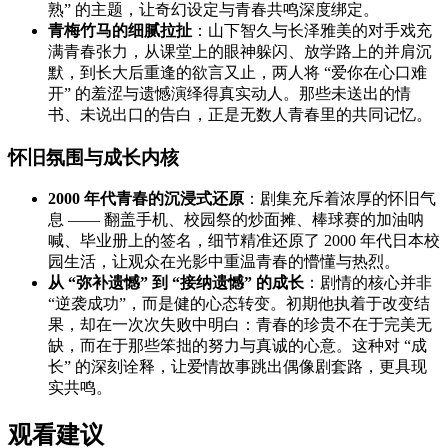
熟” 的主题，让奇幻设定与青春共鸣深度绑定。
青梅竹马的细腻拉扯
：山下智久与长泽雅美的对手戏充
满青春张力，从课堂上的眼神躲闪、放学路上的并肩沉
默，到长大后重逢的欲言又止，两人将 “爱你在心口难
开” 的羞涩与遗憾演绎得真实动人。那些未送出的情
书、未说出口的告白，正是无数人青春里的共同记忆。
怀旧氛围与成长内核
2000 年代青春的沉浸式还原
：剧集充斥着浓厚的怀旧气
息 —— 翻盖手机、校园祭的炒面摊、棒球赛的加油呐
喊、毕业册上的签名，细节精准还原了 2000 年代日本校
园生活，让观众在光影中重温青春的懵懂与热烈。
从 “弥补遗憾” 到 “接纳遗憾” 的成长
：剧情的核心并非
“逆袭成功”，而是健的心态转变。初期他执着于改变结
果，却在一次次失败中明白：青春的珍贵不在于完美无
缺，而在于那些笨拙的努力与真诚的心意。这种对 “成
长” 的深刻诠释，让爱情故事跳出偶像剧套路，更具现
实共鸣。
观看建议