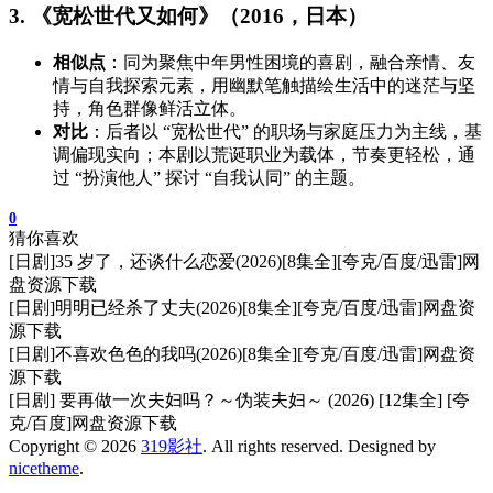
3. 《宽松世代又如何》（2016，日本）
相似点
：同为聚焦中年男性困境的喜剧，融合亲情、友
情与自我探索元素，用幽默笔触描绘生活中的迷茫与坚
持，角色群像鲜活立体。
对比
：后者以 “宽松世代” 的职场与家庭压力为主线，基
调偏现实向；本剧以荒诞职业为载体，节奏更轻松，通
过 “扮演他人” 探讨 “自我认同” 的主题。
0
猜你喜欢
[日剧]35 岁了，还谈什么恋爱(2026)[8集全][夸克/百度/迅雷]网
盘资源下载
[日剧]明明已经杀了丈夫(2026)[8集全][夸克/百度/迅雷]网盘资
源下载
[日剧]不喜欢色色的我吗(2026)[8集全][夸克/百度/迅雷]网盘资
源下载
[日剧] 要再做一次夫妇吗？～伪装夫妇～ (2026) [12集全] [夸
克/百度]网盘资源下载
Copyright © 2026
319影社
. All rights reserved. Designed by
nicetheme
.