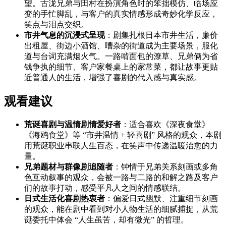
望。古泷兄弟与田村在扮演角色时的笨拙模仿、临场应
变的手忙脚乱，与客户的真实情感形成奇妙化学反应，
笑点与泪点交织。
市井气息的沉浸式呈现
：剧集扎根日本市井生活，廉价
出租屋、街边小酒馆、嘈杂的街道成为主要场景，服化
道与台词充满烟火气。一路啃面包的潦草、兄弟俩为省
钱争执的细节、客户家餐桌上的家常菜，都让故事更贴
近普通人的生活，增强了喜剧的代入感与真实感。
观看建议
荒诞喜剧与温情剧情爱好者
：适合喜欢《深夜食堂》
《海鸥食堂》等 “市井温情 + 轻喜剧” 风格的观众，本剧
用荒诞职业串联人生百态，在笑声中传递温暖治愈的力
量。
兄弟题材与群像剧追随者
：钟情于兄弟关系刻画或多角
色互动叙事的观众，会被一路与二路的和解之路及客户
们的故事打动，感受平凡人之间的情感联结。
日式生活化喜剧热衷者
：偏爱日式幽默、注重细节刻画
的观众，能在剧中看到对小人物生活的细腻捕捉，从荒
诞委托中体会 “人生虽苦，却有微光” 的哲理。