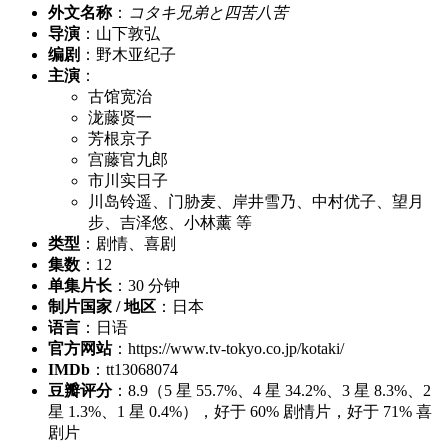
外文名称
：
コタキ兄弟と四苦八苦
导演
：山下敦弘
编剧
：野木亚纪子
主演
：
古馆宽治
泷藤贤一
芳根京子
宫藤官九郎
市川实日子
川岛铃遥、门胁麦、岸井雪乃、中村优子、望月
步、吉泽悠、小林薰 等
类型
：剧情、喜剧
集数
：12
单集片长
：30 分钟
制片国家 / 地区
：日本
语言
：日语
官方网站
：https://www.tv-tokyo.co.jp/kotaki/
IMDb
：tt13068074
豆瓣评分
：8.9（5 星 55.7%、4 星 34.2%、3 星 8.3%、2
星 1.3%、1 星 0.4%），好于 60% 剧情片，好于 71% 喜
剧片