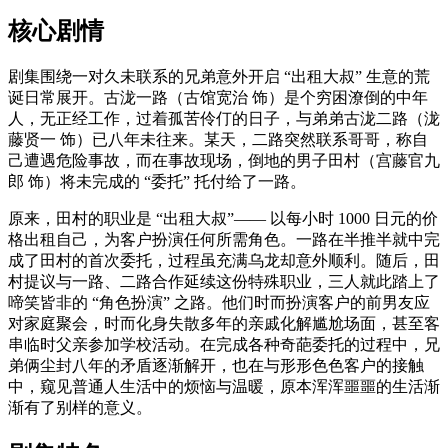
核心剧情
剧集围绕一对久未联系的兄弟意外开启 “出租大叔” 生意的荒
诞日常展开。古泷一路（古馆宽治 饰）是个穷困潦倒的中年
人，无正经工作，过着孤苦伶仃的日子，与弟弟古泷二路（泷
藤贤一 饰）已八年未往来。某天，二路突然联系哥哥，称自
己遭遇危险事故，而在事故现场，倒地的男子田村（宫藤官九
郎 饰）将未完成的 “委托” 托付给了一路。
原来，田村的职业是 “出租大叔”—— 以每小时 1000 日元的价
格出租自己，为客户扮演任何所需角色。一路在半推半就中完
成了田村的首次委托，过程虽充满乌龙却意外顺利。随后，田
村提议与一路、二路合作延续这份特殊职业，三人就此踏上了
啼笑皆非的 “角色扮演” 之路。他们时而扮演客户的前男友应
对家庭聚会，时而化身失散多年的亲戚化解尴尬场面，甚至客
串临时父亲参加学校活动。在完成各种奇葩委托的过程中，兄
弟俩尘封八年的矛盾逐渐解开，也在与形形色色客户的接触
中，窥见普通人生活中的烦恼与温暖，原本浑浑噩噩的生活渐
渐有了别样的意义。