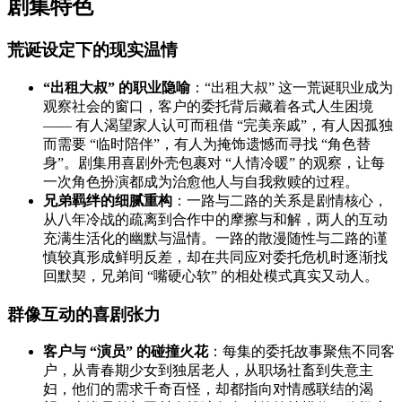
剧集特色
荒诞设定下的现实温情
“出租大叔” 的职业隐喻
：“出租大叔” 这一荒诞职业成为
观察社会的窗口，客户的委托背后藏着各式人生困境
—— 有人渴望家人认可而租借 “完美亲戚”，有人因孤独
而需要 “临时陪伴”，有人为掩饰遗憾而寻找 “角色替
身”。剧集用喜剧外壳包裹对 “人情冷暖” 的观察，让每
一次角色扮演都成为治愈他人与自我救赎的过程。
兄弟羁绊的细腻重构
：一路与二路的关系是剧情核心，
从八年冷战的疏离到合作中的摩擦与和解，两人的互动
充满生活化的幽默与温情。一路的散漫随性与二路的谨
慎较真形成鲜明反差，却在共同应对委托危机时逐渐找
回默契，兄弟间 “嘴硬心软” 的相处模式真实又动人。
群像互动的喜剧张力
客户与 “演员” 的碰撞火花
：每集的委托故事聚焦不同客
户，从青春期少女到独居老人，从职场社畜到失意主
妇，他们的需求千奇百怪，却都指向对情感联结的渴