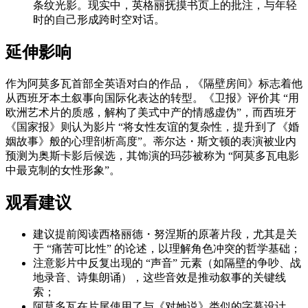
条纹光影。现实中，英格丽抚摸书页上的批注，与年轻
时的自己形成跨时空对话。
延伸影响
作为阿莫多瓦首部全英语对白的作品，《隔壁房间》标志着他
从西班牙本土叙事向国际化表达的转型。《卫报》评价其 “用
欧洲艺术片的质感，解构了美式中产的情感虚伪”，而西班牙
《国家报》则认为影片 “将女性友谊的复杂性，提升到了《婚
姻故事》般的心理剖析高度”。蒂尔达・斯文顿的表演被业内
预测为奥斯卡影后候选，其饰演的玛莎被称为 “阿莫多瓦电影
中最克制的女性形象”。
观看建议
建议提前阅读西格丽德・努涅斯的原著片段，尤其是关
于 “痛苦可比性” 的论述，以理解角色冲突的哲学基础；
注意影片中反复出现的 “声音” 元素（如隔壁的争吵、战
地录音、诗集朗诵），这些音效是推动叙事的关键线
索；
阿莫多瓦在片尾使用了与《对她说》类似的字幕设计，