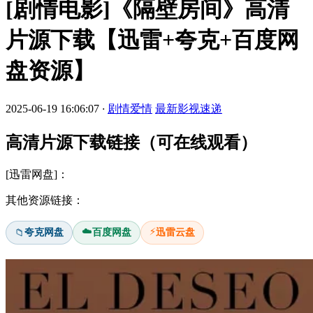
[剧情电影]《隔壁房间》高清
片源下载【迅雷+夸克+百度网
盘资源】
2025-06-19 16:06:07
·
剧情爱情
最新影视速递
高清片源下载链接（可在线观看）
[迅雷网盘]：
其他资源链接：
☁️
⚡
夸克网盘
百度网盘
迅雷云盘
📁