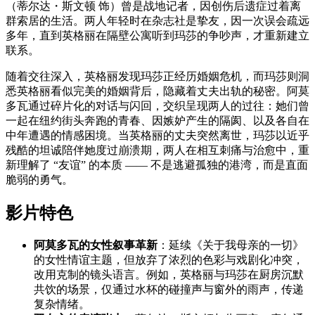
（蒂尔达・斯文顿 饰）曾是战地记者，因创伤后遗症过着离
群索居的生活。两人年轻时在杂志社是挚友，因一次误会疏远
多年，直到英格丽在隔壁公寓听到玛莎的争吵声，才重新建立
联系。
随着交往深入，英格丽发现玛莎正经历婚姻危机，而玛莎则洞
悉英格丽看似完美的婚姻背后，隐藏着丈夫出轨的秘密。阿莫
多瓦通过碎片化的对话与闪回，交织呈现两人的过往：她们曾
一起在纽约街头奔跑的青春、因嫉妒产生的隔阂、以及各自在
中年遭遇的情感困境。当英格丽的丈夫突然离世，玛莎以近乎
残酷的坦诚陪伴她度过崩溃期，两人在相互刺痛与治愈中，重
新理解了 “友谊” 的本质 —— 不是逃避孤独的港湾，而是直面
脆弱的勇气。
影片特色
阿莫多瓦的女性叙事革新
：延续《关于我母亲的一切》
的女性情谊主题，但放弃了浓烈的色彩与戏剧化冲突，
改用克制的镜头语言。例如，英格丽与玛莎在厨房沉默
共饮的场景，仅通过水杯的碰撞声与窗外的雨声，传递
复杂情绪。