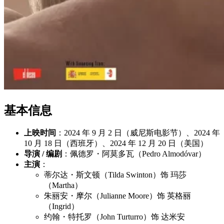
基本信息
上映时间
：2024 年 9 月 2 日（威尼斯电影节）、2024 年
10 月 18 日（西班牙）、2024 年 12 月 20 日（美国）
导演 / 编剧
：佩德罗・阿莫多瓦（Pedro Almodóvar）
主演
：
蒂尔达・斯文顿（Tilda Swinton）饰 玛莎
（Martha）
朱丽安・摩尔（Julianne Moore）饰 英格丽
（Ingrid）
约翰・特托罗（John Turturro）饰 达米安