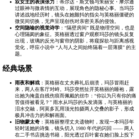
双女主的表演张力
：蒂尔达・斯文顿与朱丽安・摩尔通
过眼神与微表情的互动，展现角色的隐秘心事。当玛莎
讲述战地经历时，镜头在她颤抖的指尖与英格丽僵硬的
微笑间切换，无声呈现创伤对亲密关系的侵蚀。
空间隐喻的视觉诗学
：“隔壁房间” 既是物理空间，也是
心理隔阂的象征。英格丽透过窗户观察玛莎的镜头反复
出现，玻璃的反光与窗帘的阴影，将窥探欲与距离感视
觉化，呼应小说中 “人与人之间始终隔着一层薄膜” 的主
题。
经典场景
雨夜和解戏
：英格丽在丈夫葬礼后崩溃，玛莎冒雨赶
来，两人在客厅对峙。玛莎突然扯开英格丽的睡袍，露
出她为掩盖自残伤痕而佩戴的丝巾：“你以为只有你的痛
苦值得被看见？” 雨水从玛莎的头发滴落，与英格丽的
泪水交融，阿莫多瓦用顶光拍摄两人交叠的影子，形成
极具冲击力的和解画面。
旧物蒙太奇
：英格丽整理丈夫遗物时，发现一本玛莎年
轻时送她的诗集，镜头切入 1980 年代的闪回 —— 两人
在二手书店挑选书籍，阳光透过百叶窗在她们脸上投下