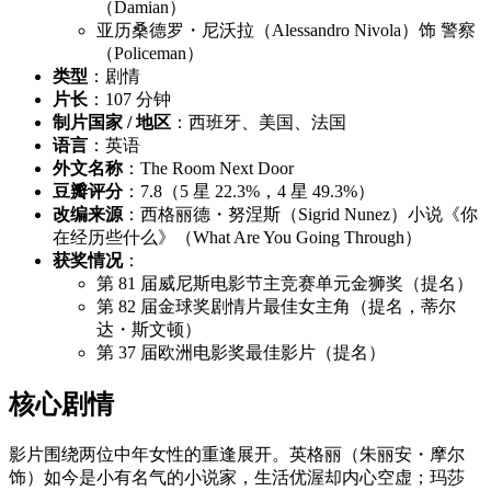
（Damian）
亚历桑德罗・尼沃拉（Alessandro Nivola）饰 警察
（Policeman）
类型
：剧情
片长
：107 分钟
制片国家 / 地区
：西班牙、美国、法国
语言
：英语
外文名称
：The Room Next Door
豆瓣评分
：7.8（5 星 22.3%，4 星 49.3%）
改编来源
：西格丽德・努涅斯（Sigrid Nunez）小说《你
在经历些什么》（What Are You Going Through）
获奖情况
：
第 81 届威尼斯电影节主竞赛单元金狮奖（提名）
第 82 届金球奖剧情片最佳女主角（提名，蒂尔
达・斯文顿）
第 37 届欧洲电影奖最佳影片（提名）
核心剧情
影片围绕两位中年女性的重逢展开。英格丽（朱丽安・摩尔
饰）如今是小有名气的小说家，生活优渥却内心空虚；玛莎