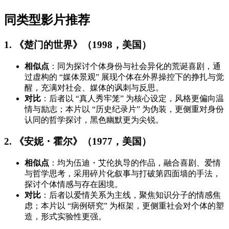
同类型影片推荐
1. 《楚门的世界》（1998，美国）
相似点
：同为探讨个体身份与社会异化的荒诞喜剧，通
过虚构的 “媒体景观” 展现个体在外界操控下的挣扎与觉
醒，充满对社会、媒体的讽刺与反思。
对比
：后者以 “真人秀牢笼” 为核心设定，风格更偏向温
情与励志；本片以 “历史纪录片” 为伪装，更侧重对身份
认同的哲学探讨，黑色幽默更为尖锐。
2. 《安妮・霍尔》（1977，美国）
相似点
：均为伍迪・艾伦执导的作品，融合喜剧、爱情
与哲学思考，采用碎片化叙事与打破第四面墙的手法，
探讨个体情感与存在困境。
对比
：后者以爱情关系为主线，聚焦知识分子的情感焦
虑；本片以 “病例研究” 为框架，更侧重社会对个体的塑
造，形式实验性更强。