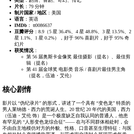
类型
：剧情、喜剧、奇幻、传记
片长
：79 分钟
制片国家 / 地区
：美国
语言
：英语
IMDb
： tt0086637
豆瓣评分
：8.9（5 星 36.4%、4 星 48.8%、3 星 13.5%、2
星 1.1%、1 星 0.2%），好于 96% 喜剧片，好于 95% 奇
幻片
获奖情况
：
第 56 届奥斯卡金像奖 最佳摄影（提名）、最佳剪
辑（提名）
第 41 届金球奖 电影类 音乐 / 喜剧片最佳男主角
（提名，伍迪・艾伦）
核心剧情
影片以 “伪纪录片” 的形式，讲述了一个具有 “变色龙” 特质的
男人莱纳德・西力的荒诞人生。20 世纪 20 年代的美国，西力
（伍迪・艾伦 饰）是一个极度缺乏自我认同的普通人，他患
有罕见的 “人形变色龙综合征”—— 在与不同群体相处时，会
不由自主地模仿对方的外貌、性格、口音甚至生理特征：与医