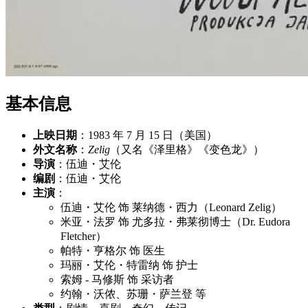
基本信息
上映日期
：1983 年 7 月 15 日（美国）
外文名称
：
Zelig
（又名《泽里格》《变色龙》）
导演
：伍迪・艾伦
编剧
：伍迪・艾伦
主演
：
伍迪・艾伦 饰 莱纳德・西力（Leonard Zelig）
米亚・法罗 饰 尤多拉・弗莱彻博士（Dr. Eudora
Fletcher）
帕特・亨格尔 饰 医生
玛丽・艾伦・特雷纳 饰 护士
索姆 - 马修斯 饰 采访者
约翰・沃侬、苏珊・萨兰登 等