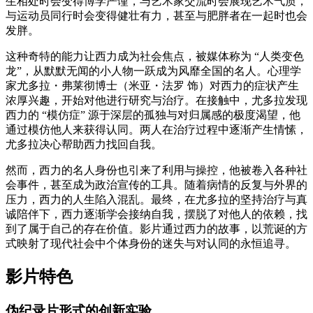
生相处时会变得博学严谨，与艺术家交流时会展现艺术气质，
与运动员同行时会变得健壮有力，甚至与肥胖者在一起时也会
发胖。
这种奇特的能力让西力成为社会焦点，被媒体称为 “人类变色
龙”，从默默无闻的小人物一跃成为风靡全国的名人。心理学
家尤多拉・弗莱彻博士（米亚・法罗 饰）对西力的症状产生
浓厚兴趣，开始对他进行研究与治疗。在接触中，尤多拉发现
西力的 “模仿症” 源于深层的孤独与对归属感的极度渴望，他
通过模仿他人来获得认同。两人在治疗过程中逐渐产生情愫，
尤多拉决心帮助西力找回自我。
然而，西力的名人身份也引来了利用与操控，他被卷入各种社
会事件，甚至成为政治宣传的工具。随着病情的反复与外界的
压力，西力的人生陷入混乱。最终，在尤多拉的坚持治疗与真
诚陪伴下，西力逐渐学会接纳自我，摆脱了对他人的依赖，找
到了属于自己的存在价值。影片通过西力的故事，以荒诞的方
式映射了现代社会中个体身份的迷失与对认同的永恒追寻。
影片特色
伪纪录片形式的创新实验