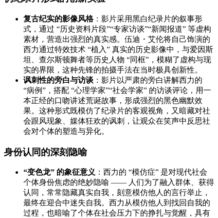
复古纪实的影像风格
：影片采用黑白纪录片的叙事形
式，通过 “历史资料片段”“专家访谈”“新闻报道” 等虚构
素材，营造出强烈的真实感。伍迪・艾伦将自己饰演的
西力通过特效技术 “植入” 真实的历史影像中，与爱因斯
坦、查尔斯顿舞者等历史人物 “同框”，模糊了虚构与现
实的界限，这种先锋的拍摄手法在当时极具创新性。
讽刺性的旁白与访谈
：影片以严肃的旁白讲解西力的
“病例”，搭配 “心理学家”“社会学家” 的访谈评论，用一
本正经的口吻讲述荒诞故事，形成强烈的黑色幽默效
果。这种形式既模仿了纪录片的客观视角，又暗藏对社
会跟风现象、媒体狂欢的讽刺，让观众在笑声中反思社
会对个体的塑造与异化。
身份认同的深刻隐喻
“变色龙” 的象征意义
：西力的 “模仿症” 是对现代社会
个体身份焦虑的绝妙隐喻 —— 人们为了融入群体、获得
认同，常常隐藏真实自我，刻意模仿他人的言行举止，
最终在迎合中迷失自我。西力从模仿他人到找回自我的
过程，也暗喻了个体在社会压力下的挣扎与觉醒，具有