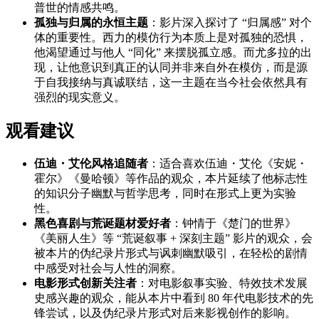
普世的情感共鸣。
孤独与归属的永恒主题
：影片深入探讨了 “归属感” 对个
体的重要性。西力的模仿行为本质上是对孤独的恐惧，
他渴望通过与他人 “同化” 来摆脱孤立感。而尤多拉的出
现，让他意识到真正的认同并非来自外在模仿，而是源
于自我接纳与真诚联结，这一主题在当今社会依然具有
强烈的现实意义。
观看建议
伍迪・艾伦风格追随者
：适合喜欢伍迪・艾伦《安妮・
霍尔》《曼哈顿》等作品的观众，本片延续了他标志性
的知识分子幽默与哲学思考，同时在形式上更为实验
性。
黑色喜剧与荒诞题材爱好者
：钟情于《楚门的世界》
《美丽人生》等 “荒诞叙事 + 深刻主题” 影片的观众，会
被本片的伪纪录片形式与讽刺幽默吸引，在轻松的剧情
中感受对社会与人性的洞察。
电影形式创新关注者
：对电影叙事实验、特效技术发展
史感兴趣的观众，能从本片中看到 80 年代电影技术的先
锋尝试，以及伪纪录片形式对后来影视创作的影响。