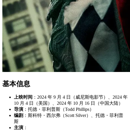
基本信息
上映时间
：2024 年 9 月 4 日（威尼斯电影节）、2024 年
10 月 4 日（美国）、2024 年 10 月 16 日（中国大陆）
导演
：托德・菲利普斯（Todd Phillips）
编剧
：斯科特・西尔弗（Scott Silver）、托德・菲利普
斯
主演
：