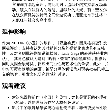
官陈词并唱起童谣，与此同时，监狱外的支持者发动暴
动。镜头在法庭内的混乱、监狱外的火光、莉・奎左尔
在观众席微笑的特写之间快速切换，用蒙太奇手法将个
人疯狂与社会失序串联。
延伸影响
作为 2019 年《小丑》的续作，《双重妄想》因风格突变引发
两极评价：支持者认为其对精神分裂的视觉化表达具有先锋
性，反对者则批评剧情逻辑松散。Lady Gaga 的表演获得业内
认可，其角色被认为是对 “哈莉・奎茵” 的暗黑重构，但影片
同时入围金酸莓奖，反映出商业性与艺术性的争议。此外，片
中对哥谭市暴动的刻画，被部分媒体解读为对现实社会民粹主
义的隐喻，引发文化研究领域的讨论。
观看建议
建议先回顾前作《小丑》的剧情，尤其是亚瑟的心理变
化轨迹，以便理解续作的人格分裂设定；
影片中的歌舞场景多与心理创伤关联，非传统娱乐性歌