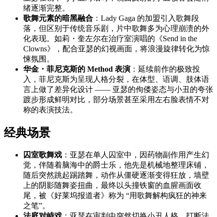
绪逐渐完整。
歌舞元素的暗黑融合
：Lady Gaga 的加盟引入歌舞段
落，但区别于传统音乐剧，片中歌舞多为心理崩溃的外
化表现。如莉・奎左尔在治疗室演唱的《Send in the
Clowns》，配合亚瑟的幻视画面，将浪漫旋律转化为惊
悚氛围。
华金・菲尼克斯的 Method 表演
：延续前作的极致投
入，菲尼克斯为呈现人格分裂，在体型、语调、肢体语
言上做了差异化设计 —— 亚瑟的佝偻姿态与小丑的夸张
踱步形成鲜明对比，部分场景甚至采用左右脸表情不对
称的表演技法。
经典场景
囚室歌舞戏
：亚瑟在单人囚室中，因药物副作用产生幻
觉，伴随着脑海中的爵士乐，他先是机械地整理床铺，
随后突然跳起踢踏舞，动作从僵硬逐渐变得狂放，墙壁
上的阴影随舞姿扭曲，最终以头撞铁窗的血腥画面收
尾，被《好莱坞报道者》称为 “用歌舞解构疯狂的神来
之笔”。
法庭对峙戏
：亚瑟在审判中突然切换小丑人格，打断法