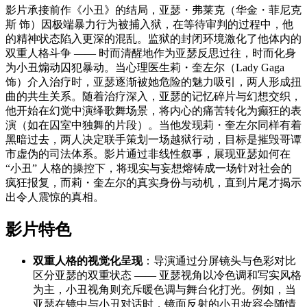
影片承接前作《小丑》的结局，亚瑟・弗莱克（华金・菲尼克
斯 饰）因极端暴力行为被捕入狱，在等待审判的过程中，他
的精神状态陷入更深的混乱。监狱的封闭环境激化了他体内的
双重人格斗争 —— 时而清醒地作为亚瑟反思过往，时而化身
为小丑煽动囚犯暴动。当心理医生莉・奎左尔（Lady Gaga
饰）介入治疗时，亚瑟逐渐被她危险的魅力吸引，两人形成扭
曲的共生关系。随着治疗深入，亚瑟的记忆碎片与幻想交织，
他开始在幻觉中演绎歌舞场景，将内心的痛苦转化为癫狂的表
演（如在囚室中独舞的片段）。当他发现莉・奎左尔同样有着
黑暗过去，两人决定联手策划一场越狱行动，目标是摧毁哥谭
市虚伪的司法体系。影片通过非线性叙事，展现亚瑟如何在
“小丑” 人格的操控下，将现实与妄想熔铸成一场针对社会的
疯狂报复，而莉・奎左尔的真实身份与动机，直到片尾才揭示
出令人震惊的真相。
影片特色
双重人格的视觉化呈现
：导演通过分屏镜头与色彩对比
区分亚瑟的双重状态 —— 亚瑟视角以冷色调和写实风格
为主，小丑视角则充斥暖色调与舞台化打光。例如，当
亚瑟在镜中与小丑对话时，镜面反射的小丑妆容会随情