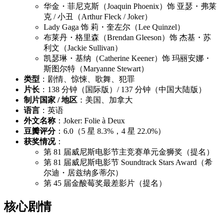
华金・菲尼克斯（Joaquin Phoenix）饰 亚瑟・弗莱
克 / 小丑（Arthur Fleck / Joker）
Lady Gaga 饰 莉・奎左尔（Lee Quinzel）
布莱丹・格里森（Brendan Gleeson）饰 杰基・苏
利文（Jackie Sullivan）
凯瑟琳・基纳（Catherine Keener）饰 玛丽安娜・
斯图尔特（Maryanne Stewart）
类型
：剧情、惊悚、歌舞、犯罪
片长
：138 分钟（国际版）/ 137 分钟（中国大陆版）
制片国家 / 地区
：美国、加拿大
语言
：英语
外文名称
：Joker: Folie à Deux
豆瓣评分
：6.0（5 星 8.3%，4 星 22.0%）
获奖情况
：
第 81 届威尼斯电影节主竞赛单元金狮奖（提名）
第 81 届威尼斯电影节 Soundtrack Stars Award（希
尔迪・居兹纳多蒂尔）
第 45 届金酸莓奖最差影片（提名）
核心剧情