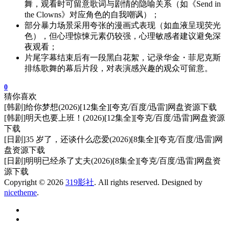
舞，观看时可留意歌词与剧情的隐喻关系（如《Send in
the Clowns》对应角色的自我嘲讽）；
部分暴力场景采用夸张的漫画式表现（如血液呈现荧光
色），但心理惊悚元素仍较强，心理敏感者建议避免深
夜观看；
片尾字幕结束后有一段黑白花絮，记录华金・菲尼克斯
排练歌舞的幕后片段，对表演感兴趣的观众可留意。
0
猜你喜欢
[韩剧]给你梦想(2026)[12集全][夸克/百度/迅雷]网盘资源下载
[韩剧]明天也要上班！(2026)[12集全][夸克/百度/迅雷]网盘资源
下载
[日剧]35 岁了，还谈什么恋爱(2026)[8集全][夸克/百度/迅雷]网
盘资源下载
[日剧]明明已经杀了丈夫(2026)[8集全][夸克/百度/迅雷]网盘资
源下载
Copyright © 2026
319影社
. All rights reserved. Designed by
nicetheme
.