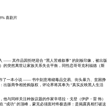
 88% 喜剧片
—— 其作品因拒绝迎合 “黑人苦难叙事” 的刻板印象，被出版
饰）的突然离世让家族关系失去平衡，同性恋哥哥克利福德（斯
h）创作了一本小说 —— 书中刻意堆砌毒品交易、街头暴力、贫困挣
：出版商争相抢购版权，评论界将其奉为 “真实反映黑人生活
间，他与同样关注种族议题的作家辛塔拉・戈登（伊萨・雷 饰）
 “成功” 的顶峰，蒙克必须面对终极选择：是揭露真相打破这