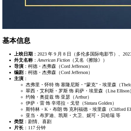
基本信息
上映日期
：2023 年 9 月 8 日（多伦多国际电影节）、2023
外文名称
：
American Fiction
（又名《擦除》）
导演
：柯德・杰弗森（Cord Jefferson）
编剧
：柯德・杰弗森（Cord Jefferson）
主演
：
杰弗里・怀特 饰 塞隆尼斯・“蒙克”・埃里森（Thelonious 
翠西・艾利斯・罗斯 饰 莉萨・埃里森（Lisa Ellison
约翰・奥提兹 饰 亚瑟（Arthur）
伊萨・雷 饰 辛塔拉・戈登（Sintara Golden）
斯特林・K・布朗 饰 克利福德・埃里森（Clifford Ell
亚当・布罗迪、凯斯・大卫、妮可・贝哈瑞 等
类型
：剧情、喜剧
片长
：117 分钟