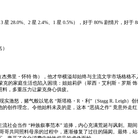
%、3 星 28.0%、2 星 2.4%、1 星 0.5%），好于 80% 剧情片，好于
名）
杰弗里・怀特 饰），他才华横溢却始终与主流文学市场格格不入 
，蒙克的家庭生活也陷入困境：姐姐莉萨（翠西・艾利斯・罗斯 
照料，多重压力让蒙克身心俱疲。
激怒，赌气般以笔名 “斯塔格・R・利”（Stagg R. Leig
的创作理念。令他始料未及的是，这本 “恶搞之作” 竟意外走红
流社会当作 “种族叙事范本” 追捧，内心充满荒诞与讽刺。期
与哥哥共同照料母亲的过程中，逐渐修复了过往的隔阂。最终，站在