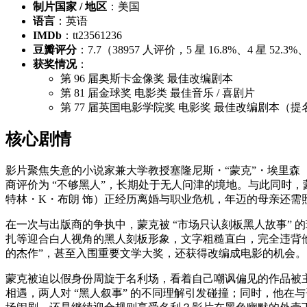
制片国家 / 地区
：美国
语言
：英语
IMDb
：tt23561236
豆瓣评分
：7.7（38957 人评价，5 星 16.8%、4 星 52.3
获奖情况
：
第 96 届奥斯卡金像奖 最佳改编剧本
第 81 届金球奖 电影类 最佳音乐 / 喜剧片
第 77 届英国电影学院奖 电影奖 最佳改编剧本（提
核心剧情
影片聚焦失意的小说家兼大学教授塞隆尼斯・“蒙克”・埃里森（
商评价为 “不够黑人”，长期处于无人问津的境地。与此同时
特林・K・布朗 饰）正经历离婚与职业危机，年迈的母亲还需
在一次与出版商的争执中，蒙克被 “市场只认刻板黑人故事” 的现实
扎等迎合白人视角的黑人刻板形象，文字粗糙直白，完全违背他
的杰作”，甚至入围重要文学大奖，还获得改编成电影的机会。
蒙克被迫以假身份周旋于名利场，看着自己嘲讽偏见的作品被主
相遇，两人对 “黑人叙事” 的不同理解引发碰撞；同时，他在