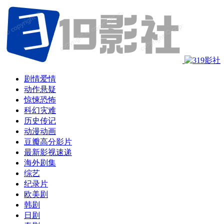
剧情爱情
动作悬疑
惊悚恐怖
科幻灾难
历史传记
动漫动画
豆瓣高分影片
最新影视速递
海外剧集
综艺
纪录片
欧美剧
韩剧
日剧