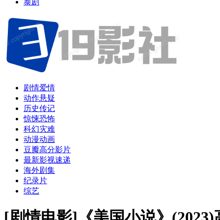
泰剧
剧情爱情
动作悬疑
历史传记
惊悚恐怖
科幻灾难
动漫动画
豆瓣高分影片
最新影视速递
海外剧集
纪录片
综艺
[剧情电影]《美国小说》(202