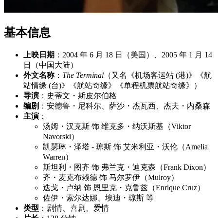
基本信息
上映日期
：2004 年 6 月 18 日（美国）、2005 年 1 月 14
日（中国大陆）
外文名称
：
The Terminal
（又名《机场客运站 (港)》《航
站情缘 (台)》《航站奇缘》《单程机票航站奇缘》）
导演
：史蒂文・斯皮尔伯格
编剧
：安德鲁・尼科尔、萨沙・杰瓦西、杰夫・内桑森
主演
：
汤姆・汉克斯 饰 维克多・纳沃斯基（Viktor
Navorski）
凯瑟琳・泽塔 - 琼斯 饰 艾米利亚・沃伦（Amelia
Warren）
斯坦利・图齐 饰 弗兰克・迪克森（Frank Dixon）
齐・麦克布赖德 饰 马尔罗伊（Mulroy）
迭戈・卢纳 饰 恩里克・克鲁兹（Enrique Cruz）
佐伊・索尔达娜、埃迪・琼斯 等
类型
：剧情、喜剧、爱情