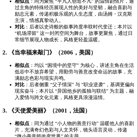
相似点
：同为聚焦 “平凡人创造不凡” 的温情剧情片，通
过主角的特殊经历展现人性的美好与坚韧，融合喜剧与
励志元素，传递积极乐观的人生态度，由汤姆・汉克斯
主演，情感真挚动人。
对比
：后者以史诗般的叙事跨度串联时代变迁；本片以
“机场滞留” 这一封闭空间为舞台，故事更聚焦，通过日
常细节展现人物成长，风格更轻盈温暖。
2. 《当幸福来敲门》（2006，美国）
相似点
：均以 “困境中的坚守” 为核心，讲述主角在生活
低谷中不放弃希望，用勤劳与善意改变命运的故事，充
满励志色彩与现实共鸣。
对比
：后者侧重 “父子情深” 与 “职业逆袭”，基调更偏向
现实奋斗；本片以 “异国他乡的孤独与联结” 为主题，融
入爱情与跨文化元素，风格更具浪漫温情。
3. 《天使爱美丽》（2001，法国）
相似点
：同为通过 “小人物的善意行动” 温暖他人的喜剧
片，充满奇幻色彩与人文关怀，镜头语言灵动，传递
“微小善意能改变世界” 的主题。