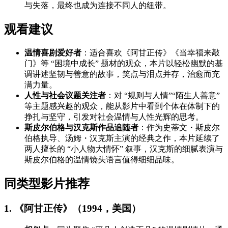
与失落，最终也成为连接不同人的纽带。
观看建议
温情喜剧爱好者
：适合喜欢《阿甘正传》《当幸福来敲
门》等 “困境中成长” 题材的观众，本片以轻松幽默的基
调讲述坚韧与善意的故事，笑点与泪点并存，治愈而充
满力量。
人性与社会议题关注者
：对 “规则与人情”“陌生人善意”
等主题感兴趣的观众，能从影片中看到个体在体制下的
挣扎与坚守，引发对社会温情与人性光辉的思考。
斯皮尔伯格与汉克斯作品追随者
：作为史蒂文・斯皮尔
伯格执导、汤姆・汉克斯主演的经典之作，本片延续了
两人擅长的 “小人物大情怀” 叙事，汉克斯的细腻表演与
斯皮尔伯格的温情镜头语言值得细细品味。
同类型影片推荐
1. 《阿甘正传》（1994，美国）