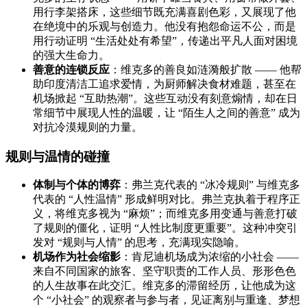
用行李架搭床，这些细节既充满喜剧色彩，又展现了他
在绝境中的乐观与创造力。他没有抱怨命运不公，而是
用行动证明 “生活处处有希望”，传递出平凡人面对困境
的强大生命力。
善意的连锁反应
：维克多的善良如涟漪般扩散 —— 他帮
助印度清洁工追求爱情，为厨师解决食材难题，甚至在
机场掀起 “互助热潮”。这些互动没有刻意煽情，却在日
常细节中展现人性的温暖，让 “陌生人之间的善意” 成为
对抗冷漠规则的力量。
规则与温情的碰撞
体制与个体的博弈
：弗兰克代表的 “冰冷规则” 与维克多
代表的 “人性温情” 形成鲜明对比。弗兰克执着于程序正
义，将维克多视为 “麻烦”；而维克多用变通与善意打破
了规则的僵化，证明 “人性比制度更重要”。这种冲突引
发对 “规则与人情” 的思考，充满现实隐喻。
机场作为社会缩影
：肯尼迪机场成为浓缩的小社会 ——
来自不同国家的旅客、坚守职责的工作人员、形形色色
的人生故事在此交汇。维克多的滞留经历，让他成为这
个 “小社会” 的观察者与参与者，见证离别与重逢、梦想