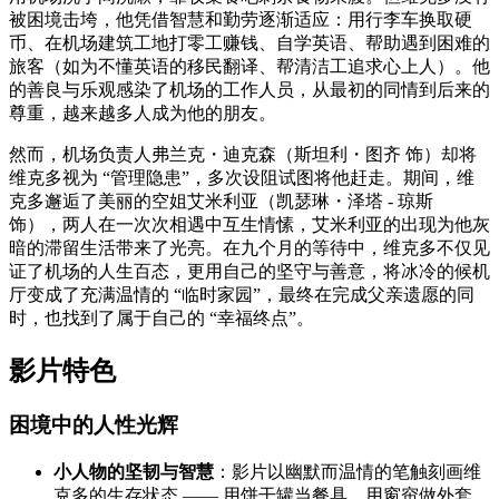
被困境击垮，他凭借智慧和勤劳逐渐适应：用行李车换取硬
币、在机场建筑工地打零工赚钱、自学英语、帮助遇到困难的
旅客（如为不懂英语的移民翻译、帮清洁工追求心上人）。他
的善良与乐观感染了机场的工作人员，从最初的同情到后来的
尊重，越来越多人成为他的朋友。
然而，机场负责人弗兰克・迪克森（斯坦利・图齐 饰）却将
维克多视为 “管理隐患”，多次设阻试图将他赶走。期间，维
克多邂逅了美丽的空姐艾米利亚（凯瑟琳・泽塔 - 琼斯
饰），两人在一次次相遇中互生情愫，艾米利亚的出现为他灰
暗的滞留生活带来了光亮。在九个月的等待中，维克多不仅见
证了机场的人生百态，更用自己的坚守与善意，将冰冷的候机
厅变成了充满温情的 “临时家园”，最终在完成父亲遗愿的同
时，也找到了属于自己的 “幸福终点”。
影片特色
困境中的人性光辉
小人物的坚韧与智慧
：影片以幽默而温情的笔触刻画维
克多的生存状态 —— 用饼干罐当餐具、用窗帘做外套、