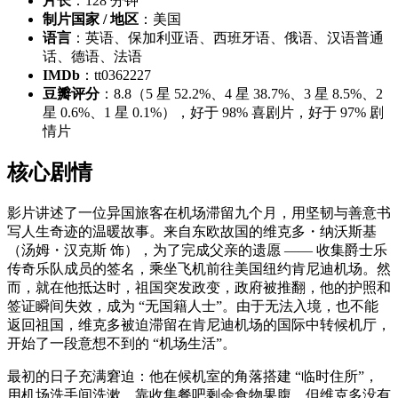
片长
：128 分钟
制片国家 / 地区
：美国
语言
：英语、保加利亚语、西班牙语、俄语、汉语普通
话、德语、法语
IMDb
：tt0362227
豆瓣评分
：8.8（5 星 52.2%、4 星 38.7%、3 星 8.5%、2
星 0.6%、1 星 0.1%），好于 98% 喜剧片，好于 97% 剧
情片
核心剧情
影片讲述了一位异国旅客在机场滞留九个月，用坚韧与善意书
写人生奇迹的温暖故事。来自东欧故国的维克多・纳沃斯基
（汤姆・汉克斯 饰），为了完成父亲的遗愿 —— 收集爵士乐
传奇乐队成员的签名，乘坐飞机前往美国纽约肯尼迪机场。然
而，就在他抵达时，祖国突发政变，政府被推翻，他的护照和
签证瞬间失效，成为 “无国籍人士”。由于无法入境，也不能
返回祖国，维克多被迫滞留在肯尼迪机场的国际中转候机厅，
开始了一段意想不到的 “机场生活”。
最初的日子充满窘迫：他在候机室的角落搭建 “临时住所”，
用机场洗手间洗漱，靠收集餐吧剩余食物果腹。但维克多没有