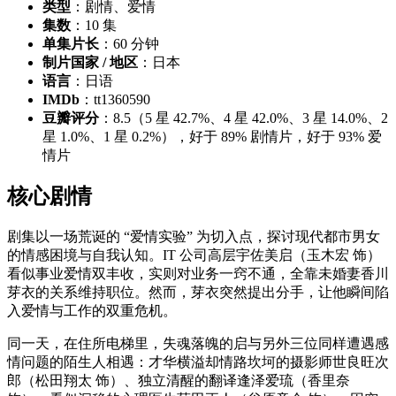
类型
：剧情、爱情
集数
：10 集
单集片长
：60 分钟
制片国家 / 地区
：日本
语言
：日语
IMDb
：tt1360590
豆瓣评分
：8.5（5 星 42.7%、4 星 42.0%、3 星 14.0%、2
星 1.0%、1 星 0.2%），好于 89% 剧情片，好于 93% 爱
情片
核心剧情
剧集以一场荒诞的 “爱情实验” 为切入点，探讨现代都市男女
的情感困境与自我认知。IT 公司高层宇佐美启（玉木宏 饰）
看似事业爱情双丰收，实则对业务一窍不通，全靠未婚妻香川
芽衣的关系维持职位。然而，芽衣突然提出分手，让他瞬间陷
入爱情与工作的双重危机。
同一天，在住所电梯里，失魂落魄的启与另外三位同样遭遇感
情问题的陌生人相遇：才华横溢却情路坎坷的摄影师世良旺次
郎（松田翔太 饰）、独立清醒的翻译逢泽爱琉（香里奈