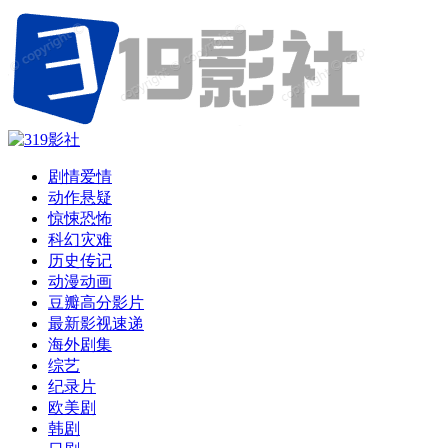
剧情爱情
动作悬疑
惊悚恐怖
科幻灾难
历史传记
动漫动画
豆瓣高分影片
最新影视速递
海外剧集
综艺
纪录片
欧美剧
韩剧