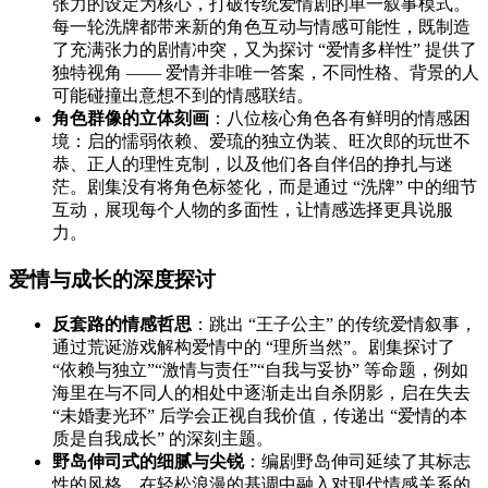
张力的设定为核心，打破传统爱情剧的单一叙事模式。
每一轮洗牌都带来新的角色互动与情感可能性，既制造
了充满张力的剧情冲突，又为探讨 “爱情多样性” 提供了
独特视角 —— 爱情并非唯一答案，不同性格、背景的人
可能碰撞出意想不到的情感联结。
角色群像的立体刻画
：八位核心角色各有鲜明的情感困
境：启的懦弱依赖、爱琉的独立伪装、旺次郎的玩世不
恭、正人的理性克制，以及他们各自伴侣的挣扎与迷
茫。剧集没有将角色标签化，而是通过 “洗牌” 中的细节
互动，展现每个人物的多面性，让情感选择更具说服
力。
爱情与成长的深度探讨
反套路的情感哲思
：跳出 “王子公主” 的传统爱情叙事，
通过荒诞游戏解构爱情中的 “理所当然”。剧集探讨了
“依赖与独立”“激情与责任”“自我与妥协” 等命题，例如
海里在与不同人的相处中逐渐走出自杀阴影，启在失去
“未婚妻光环” 后学会正视自我价值，传递出 “爱情的本
质是自我成长” 的深刻主题。
野岛伸司式的细腻与尖锐
：编剧野岛伸司延续了其标志
性的风格，在轻松浪漫的基调中融入对现代情感关系的