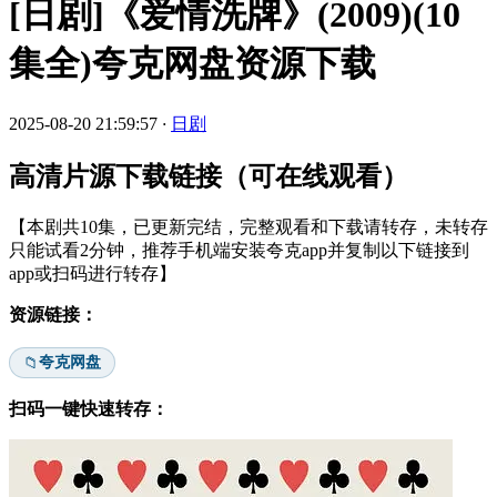
[日剧]《爱情洗牌》(2009)(10
集全)夸克网盘资源下载
2025-08-20 21:59:57
·
日剧
高清片源下载链接（可在线观看）
【本剧共10集，已更新完结，完整观看和下载请转存，未转存
只能试看2分钟，推荐手机端安装夸克app并复制以下链接到
app或扫码进行转存】
资源链接：
夸克网盘
📁
扫码一键快速转存：