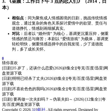
3. 《昼颜：工作日下午 3 点的恋人们》（2014，日
本）
相似点
：同为聚焦成人情感困境的日剧，挑战传统情感
观念，通过复杂的角色关系探讨爱情中的欲望、责任与
道德挣扎，情感刻画细腻真实。
对比
：后者以 “婚外情” 为核心，基调更沉重压抑，侧重
情感的禁忌与痛苦；本剧以 “爱情游戏” 为载体，基调更
轻松明快，侧重情感选择中的自我发现，少了道德批
判，多了成长关怀。
0
猜你喜欢
[日剧]35 岁了，还谈什么恋爱(2026)[8集全][夸克/百度/迅雷]网
盘资源下载
[日剧]明明已经杀了丈夫(2026)[8集全][夸克/百度/迅雷]网盘资
源下载
[日剧]不喜欢色色的我吗(2026)[8集全][夸克/百度/迅雷]网盘资
源下载
[日剧] 要再做一次夫妇吗？～伪装夫妇～ (2026) [12集全] [夸
克/百度]网盘资源下载
Copyright © 2026
319影社
. All rights reserved. Designed by