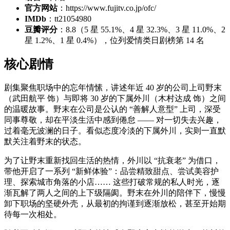
官方网站
：https://www.fujitv.co.jp/ofc/
IMDb
：tt21054980
豆瓣评分
：8.8（5 星 55.1%、4 星 32.3%、3 星 11.0%、2
星 1.2%、1 星 0.4%），位列爱情类日剧榜第 14 名
核心剧情
剧集聚焦职场中的忘年情愫，讲述年近 40 岁的公司上司野末
（武田航平 饰）与即将 30 岁的下属外川（木村达成 饰）之间
的温暖故事。野末在公司是公认的 “善解人意型” 上司，深受
同事尊敬，却在平淡生活中感到倦怠 —— 对一切失去兴趣，
过着毫无波澜的日子。看似态度冷淡的下属外川，实则一直默
默关注着野末的状态。
为了让野末重新找回生活的热情，外川以 “抗衰老” 为借口，
带他开启了一系列 “新鲜体验”：品尝精致甜点、尝试美容护
理、探索城市角落的小店…… 这些打破常规的私人时光，逐
渐瓦解了两人之间的上下级隔阂。野末在外川的陪伴下，慢慢
卸下职场的坚硬外壳，从最初的拘谨到逐渐放松，甚至开始期
待每一次相处。