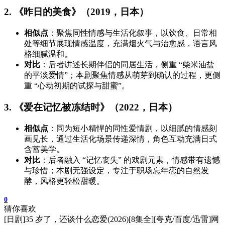
2. 《昨日的美食》（2019，日本）
相似点
：聚焦同性情感与生活化叙事，以饮食、日常相
处等细节展现情感温度，充满烟火气与治愈感，语言风
格细腻温和。
对比
：后者讲述长期伴侣的同居生活，侧重 “柴米油盐
的平淡爱情”；本剧聚焦情感从萌芽到确认的过程，更侧
重 “心动初期的试探与甜蜜”。
3. 《爱在记忆被冻结时》（2022，日本）
相似点
：同为短小精悍的同性爱情剧，以细腻的情感刻
画见长，通过生活化场景传递深情，角色互动充满日式
含蓄美学。
对比
：后者融入 “记忆丧失” 的戏剧元素，情感带有遗憾
与珍惜；本剧无强设定，专注于职场忘年恋的自然发
酵，风格更轻松甜暖。
0
猜你喜欢
[日剧]35 岁了，还谈什么恋爱(2026)[8集全][夸克/百度/迅雷]网