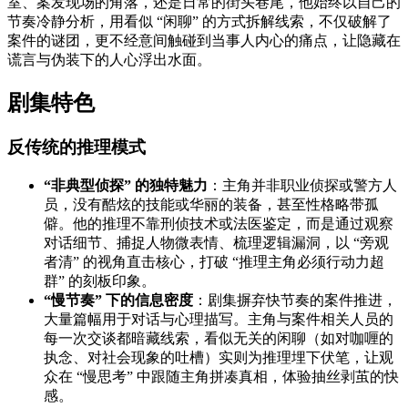
室、案发现场的角落，还是日常的街头巷尾，他始终以自己的
节奏冷静分析，用看似 “闲聊” 的方式拆解线索，不仅破解了
案件的谜团，更不经意间触碰到当事人内心的痛点，让隐藏在
谎言与伪装下的人心浮出水面。
剧集特色
反传统的推理模式
“非典型侦探” 的独特魅力
：主角并非职业侦探或警方人
员，没有酷炫的技能或华丽的装备，甚至性格略带孤
僻。他的推理不靠刑侦技术或法医鉴定，而是通过观察
对话细节、捕捉人物微表情、梳理逻辑漏洞，以 “旁观
者清” 的视角直击核心，打破 “推理主角必须行动力超
群” 的刻板印象。
“慢节奏” 下的信息密度
：剧集摒弃快节奏的案件推进，
大量篇幅用于对话与心理描写。主角与案件相关人员的
每一次交谈都暗藏线索，看似无关的闲聊（如对咖喱的
执念、对社会现象的吐槽）实则为推理埋下伏笔，让观
众在 “慢思考” 中跟随主角拼凑真相，体验抽丝剥茧的快
感。