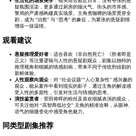
生活化的场景美学
：镜头语言贴近日常，没有夸张的悬
疑氛围渲染，更多通过厨房的烟火气、街头的市井感、
警局的严肃感构建真实场景。主角煮咖喱的场景贯穿全
剧，成为 “治愈” 与 “思考” 的象征，为紧张的悬疑剧情
增添一抹温情。
观看建议
悬疑推理爱好者
：适合喜欢《非自然死亡》《胜者即是
正义》等注重逻辑与人性的悬疑剧观众，剧集以独特的
推理视角和细腻的情感刻画，带来不同于传统刑侦剧的
新鲜体验。
人性观察向观众
：对 “社会议题”“人心复杂性” 感兴趣的
观众，能从案件中看到现实的影子，通过主角的解读感
受人性的多面性，引发对生活与情感的思考。
演技鉴赏者
：菅田将晖的粉丝及喜欢细腻表演的观众，
可关注他对 “高智商低社交” 主角的精准诠释，从眼神、
语气的细微变化中感受角色魅力。
同类型剧集推荐