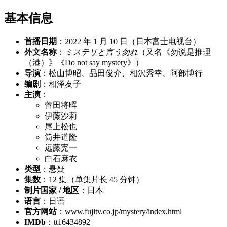
基本信息
首播日期
：2022 年 1 月 10 日（日本富士电视台）
外文名称
：
ミステリと言う勿れ
（又名《勿说是推理
（港）》《Do not say mystery》）
导演
：松山博昭、品田俊介、相沢秀幸、阿部博行
编剧
：相泽友子
主演
：
菅田将晖
伊藤沙莉
尾上松也
筒井道隆
远藤宪一
白石麻衣
类型
：悬疑
集数
：12 集（单集片长 45 分钟）
制片国家 / 地区
：日本
语言
：日语
官方网站
：www.fujitv.co.jp/mystery/index.html
IMDb
：tt16434892