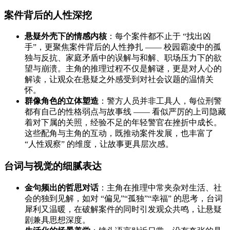
案件背后的人性深挖
悬疑外壳下的情感内核
：每个案件都不止于 “找出凶
手”，更聚焦案件背后的人性挣扎 —— 校园霸凌中的孤
独与反抗、家庭矛盾中的误解与和解、职场压力下的欲
望与崩溃。主角的推理过程不仅是解谜，更是对人心的
解读，让观众在悬疑之外感受到对社会议题的温情关
怀。
群像角色的立体塑造
：警方人员并非工具人，每位刑警
都有自己的性格弱点与故事线 —— 看似严厉的上司隐藏
着对下属的关照，经验不足的年轻警官在挫折中成长。
这些配角与主角的互动，既推动案件发展，也丰富了
“人性观察” 的维度，让故事更具层次感。
台词与视觉的细腻表达
金句频出的哲思对话
：主角在推理中常夹杂对生活、社
会的独到见解，如对 “偏见”“孤独”“幸福” 的思考，台词
犀利又温暖，在破解案件的同时引发观众共鸣，让悬疑
剧兼具思想深度。