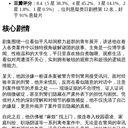
豆瓣评分
：8.4（5 星 38.3%、4 星 45.2%、3 星 14.1%、2
星 1.8%、1 星 0.5%），位列悬疑类日剧榜第 12 名，好
于 91% 悬疑片
核心剧情
剧集围绕一位看似平凡却洞察力超群的青年展开，讲述他在卷
入各类案件中以独特视角破解谜团的故事。主角是一位博学多
闻、性格温和的大学生，平日里喜欢独自煮咖喱、观察生活，
看似对周遭漠不关心，实则拥有敏锐的观察力和超强的逻辑思
维能力。
某天，他因涉嫌一桩谋杀案被警方带到警局接受讯问。面对经
验丰富的刑警，他并未慌乱，反而在看似随意的对话中，注意
到案件细节的矛盾之处 —— 现场证据的不合理性、证人证词
的细微破绽，甚至刑警们隐藏在严肃外表下的担忧与困扰。凭
借对人性的深刻理解和对细节的极致捕捉，他不仅洗清了自己
的嫌疑，更意外揭开了案件背后隐藏的真相。
自此之后，他仿佛被 “麻烦” 找上门，接连卷入校园霸凌、家
庭纠纷、职场阴谋等一系列离奇案件中。无论是在警局的审讯