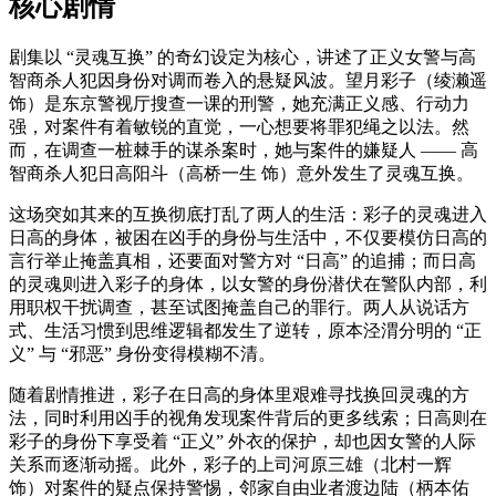
核心剧情
剧集以 “灵魂互换” 的奇幻设定为核心，讲述了正义女警与高
智商杀人犯因身份对调而卷入的悬疑风波。望月彩子（绫濑遥
饰）是东京警视厅搜查一课的刑警，她充满正义感、行动力
强，对案件有着敏锐的直觉，一心想要将罪犯绳之以法。然
而，在调查一桩棘手的谋杀案时，她与案件的嫌疑人 —— 高
智商杀人犯日高阳斗（高桥一生 饰）意外发生了灵魂互换。
这场突如其来的互换彻底打乱了两人的生活：彩子的灵魂进入
日高的身体，被困在凶手的身份与生活中，不仅要模仿日高的
言行举止掩盖真相，还要面对警方对 “日高” 的追捕；而日高
的灵魂则进入彩子的身体，以女警的身份潜伏在警队内部，利
用职权干扰调查，甚至试图掩盖自己的罪行。两人从说话方
式、生活习惯到思维逻辑都发生了逆转，原本泾渭分明的 “正
义” 与 “邪恶” 身份变得模糊不清。
随着剧情推进，彩子在日高的身体里艰难寻找换回灵魂的方
法，同时利用凶手的视角发现案件背后的更多线索；日高则在
彩子的身份下享受着 “正义” 外衣的保护，却也因女警的人际
关系而逐渐动摇。此外，彩子的上司河原三雄（北村一辉
饰）对案件的疑点保持警惕，邻家自由业者渡边陆（柄本佑