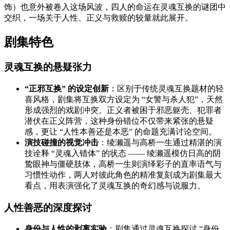
饰）也意外被卷入这场风波，四人的命运在灵魂互换的谜团中
交织，一场关于人性、正义与救赎的较量就此展开。
剧集特色
灵魂互换的悬疑张力
“正邪互换” 的设定创新
：区别于传统灵魂互换题材的轻
喜风格，剧集将互换双方设定为 “女警与杀人犯”，天然
形成强烈的戏剧冲突。正义者被困于邪恶躯壳、犯罪者
潜伏在正义阵营，这种身份错位不仅带来紧张的悬疑
感，更让 “人性本善还是本恶” 的命题充满讨论空间。
演技碰撞的视觉冲击
：绫濑遥与高桥一生通过精湛的演
技诠释 “灵魂入错体” 的状态 —— 绫濑遥模仿日高的阴
鸷眼神与僵硬肢体，高桥一生则演绎彩子的直率语气与
习惯性动作，两人对彼此角色的精准复刻成为剧集最大
看点，用表演强化了灵魂互换的奇幻感与说服力。
人性善恶的深度探讨
身份与人性的剥离实验
：剧集通过灵魂互换探讨 “身份