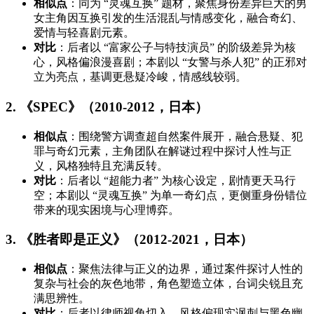
相似点
：同为 “灵魂互换” 题材，聚焦身份差异巨大的男
女主角因互换引发的生活混乱与情感变化，融合奇幻、
爱情与轻喜剧元素。
对比
：后者以 “富家公子与特技演员” 的阶级差异为核
心，风格偏浪漫喜剧；本剧以 “女警与杀人犯” 的正邪对
立为亮点，基调更悬疑冷峻，情感线较弱。
2. 《SPEC》（2010-2012，日本）
相似点
：围绕警方调查超自然案件展开，融合悬疑、犯
罪与奇幻元素，主角团队在解谜过程中探讨人性与正
义，风格独特且充满反转。
对比
：后者以 “超能力者” 为核心设定，剧情更天马行
空；本剧以 “灵魂互换” 为单一奇幻点，更侧重身份错位
带来的现实困境与心理博弈。
3. 《胜者即是正义》（2012-2021，日本）
相似点
：聚焦法律与正义的边界，通过案件探讨人性的
复杂与社会的灰色地带，角色塑造立体，台词尖锐且充
满思辨性。
对比
：后者以律师视角切入，风格偏现实讽刺与黑色幽