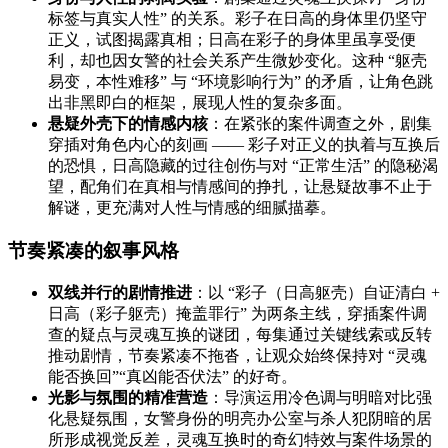
标签与真实人性” 的关系。彩子在日高的身体里仍坚守
正义，试图揭露真相；日高在彩子的身体里虽享受便
利，却也因女警的社会关系产生微妙变化。这种 “躯壳
易变，本性难移” 与 “环境影响行为” 的矛盾，让角色跳
出非黑即白的框架，展现人性的复杂多面。
悬疑外壳下的情感内核
：在紧张的案件调查之外，剧集
穿插对角色内心的刻画 —— 彩子对正义的执着与互换后
的恐惧，日高隐藏的过往创伤与对 “正常生活” 的隐秘渴
望，配角们在真相与情感间的挣扎，让悬疑故事不止于
解谜，更充满对人性与情感的细腻描摹。
节奏紧凑的叙事风格
双线并行的剧情推进
：以 “彩子（日高躯壳）自证清白 +
日高（彩子躯壳）掩盖罪行” 为两条主线，穿插案件调
查的疑点与灵魂互换的谜团，每集通过关键线索或反转
推动剧情，节奏紧凑不拖沓，让观众始终保持对 “灵魂
能否换回”“真凶能否伏法” 的好奇。
光影与氛围的精准营造
：导演运用冷色调与明暗对比强
化悬疑氛围，女警身份的明亮办公室与杀人犯阴暗的居
所形成视觉反差，灵魂互换时的奇幻特效与案件场景的