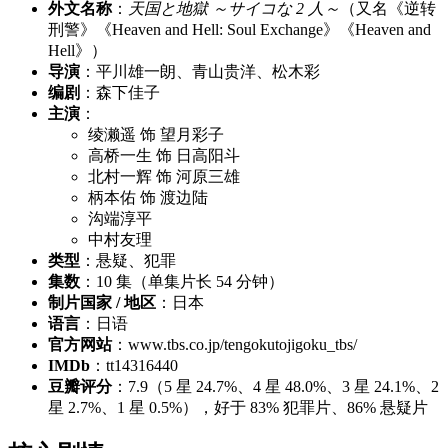
外文名称
：
天国と地獄 ～サイコな 2 人～
（又名《逆转
刑警》《Heaven and Hell: Soul Exchange》《Heaven and
Hell》）
导演
：平川雄一朗、青山贵洋、松木彩
编剧
：森下佳子
主演
：
绫濑遥 饰 望月彩子
高桥一生 饰 日高阳斗
北村一辉 饰 河原三雄
柄本佑 饰 渡边陆
沟端淳平
中村友理
类型
：悬疑、犯罪
集数
：10 集（单集片长 54 分钟）
制片国家 / 地区
：日本
语言
：日语
官方网站
：www.tbs.co.jp/tengokutojigoku_tbs/
IMDb
：tt14316440
豆瓣评分
：7.9（5 星 24.7%、4 星 48.0%、3 星 24.1%、2
星 2.7%、1 星 0.5%），好于 83% 犯罪片、86% 悬疑片