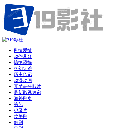
剧情爱情
动作悬疑
惊悚恐怖
科幻灾难
历史传记
动漫动画
豆瓣高分影片
最新影视速递
海外剧集
综艺
纪录片
欧美剧
韩剧