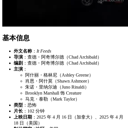
基本信息
外文名称
：
It Feeds
导演
：查德・阿奇博尔德（Chad Archibald）
编剧
：查德・阿奇博尔德（Chad Archibald）
主演
：
阿什丽・格林尼（Ashley Greene）
肖恩・阿什莫（Shawn Ashmore）
朱诺・里纳尔迪（Juno Rinaldi）
Brooklyn Marshall 饰 Creature
马克・泰勒（Mark Taylor）
类型
：恐怖
片长
：102 分钟
上映日期
：2025 年 4 月 16 日（加拿大）、2025 年 4 月
18 日（美国）