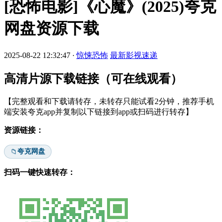
[恐怖电影]《心魔》(2025)夸克
网盘资源下载
2025-08-22 12:32:47
·
惊悚恐怖
最新影视速递
高清片源下载链接（可在线观看）
【完整观看和下载请转存，未转存只能试看2分钟，推荐手机
端安装夸克app并复制以下链接到app或扫码进行转存】
资源链接：
夸克网盘
📁
扫码一键快速转存：