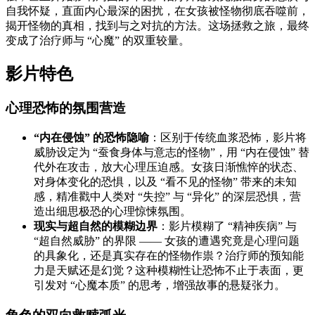
自我怀疑，直面内心最深的困扰，在女孩被怪物彻底吞噬前，
揭开怪物的真相，找到与之对抗的方法。这场拯救之旅，最终
变成了治疗师与 “心魔” 的双重较量。
影片特色
心理恐怖的氛围营造
“内在侵蚀” 的恐怖隐喻
：区别于传统血浆恐怖，影片将
威胁设定为 “蚕食身体与意志的怪物”，用 “内在侵蚀” 替
代外在攻击，放大心理压迫感。女孩日渐憔悴的状态、
对身体变化的恐惧，以及 “看不见的怪物” 带来的未知
感，精准戳中人类对 “失控” 与 “异化” 的深层恐惧，营
造出细思极恐的心理惊悚氛围。
现实与超自然的模糊边界
：影片模糊了 “精神疾病” 与
“超自然威胁” 的界限 —— 女孩的遭遇究竟是心理问题
的具象化，还是真实存在的怪物作祟？治疗师的预知能
力是天赋还是幻觉？这种模糊性让恐怖不止于表面，更
引发对 “心魔本质” 的思考，增强故事的悬疑张力。