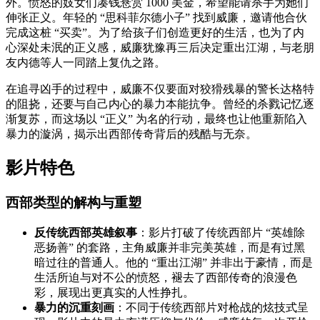
外。愤怒的妓女们凑钱悬赏 1000 美金，希望能请杀手为她们
伸张正义。年轻的 “思科菲尔德小子” 找到威廉，邀请他合伙
完成这桩 “买卖”。为了给孩子们创造更好的生活，也为了内
心深处未泯的正义感，威廉犹豫再三后决定重出江湖，与老朋
友内德等人一同踏上复仇之路。
在追寻凶手的过程中，威廉不仅要面对狡猾残暴的警长达格特
的阻挠，还要与自己内心的暴力本能抗争。曾经的杀戮记忆逐
渐复苏，而这场以 “正义” 为名的行动，最终也让他重新陷入
暴力的漩涡，揭示出西部传奇背后的残酷与无奈。
影片特色
西部类型的解构与重塑
反传统西部英雄叙事
：影片打破了传统西部片 “英雄除
恶扬善” 的套路，主角威廉并非完美英雄，而是有过黑
暗过往的普通人。他的 “重出江湖” 并非出于豪情，而是
生活所迫与对不公的愤怒，褪去了西部传奇的浪漫色
彩，展现出更真实的人性挣扎。
暴力的沉重刻画
：不同于传统西部片对枪战的炫技式呈