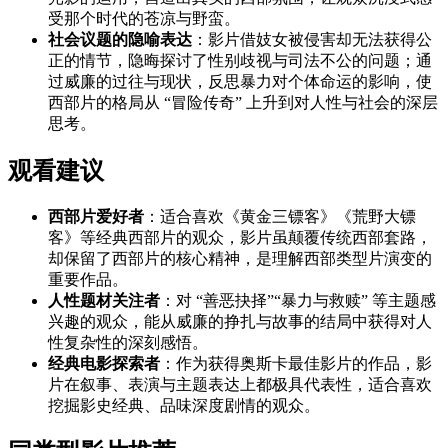
受那个时代的苍凉与野蛮。
社会议题的隐喻表达
：影片借妓女被侵害却无法获得公
正的情节，隐晦探讨了性别歧视与司法不公的问题；通
过威廉的过往与现状，反思暴力对个体命运的影响，使
西部片的格局从 “冒险传奇” 上升到对人性与社会的深层
思考。
观看建议
西部片爱好者
：适合喜欢《黄金三镖客》《荒野大镖
客》等经典西部片的观众，影片虽颠覆传统西部套路，
却保留了西部片的核心精神，是理解西部类型片演变的
重要作品。
人性题材关注者
：对 “善恶抉择”“暴力与救赎” 等主题感
兴趣的观众，能从威廉的挣扎与故事的结局中获得对人
性复杂性的深刻感悟。
经典电影探索者
：作为获得奥斯卡最佳影片的作品，影
片在叙事、表演与主题表达上都极具代表性，适合喜欢
挖掘影史经典、品味深度剧情的观众。