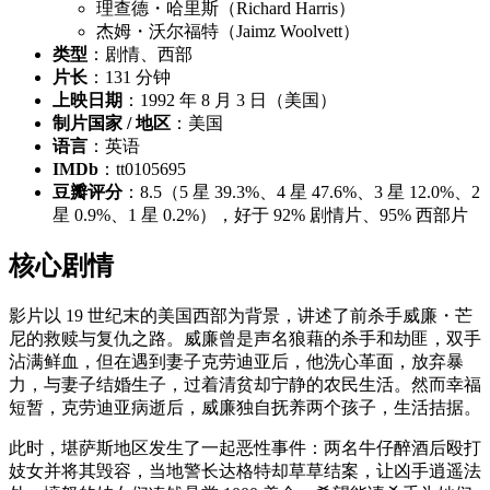
理查德・哈里斯（Richard Harris）
杰姆・沃尔福特（Jaimz Woolvett）
类型
：剧情、西部
片长
：131 分钟
上映日期
：1992 年 8 月 3 日（美国）
制片国家 / 地区
：美国
语言
：英语
IMDb
：tt0105695
豆瓣评分
：8.5（5 星 39.3%、4 星 47.6%、3 星 12.0%、2
星 0.9%、1 星 0.2%），好于 92% 剧情片、95% 西部片
核心剧情
影片以 19 世纪末的美国西部为背景，讲述了前杀手威廉・芒
尼的救赎与复仇之路。威廉曾是声名狼藉的杀手和劫匪，双手
沾满鲜血，但在遇到妻子克劳迪亚后，他洗心革面，放弃暴
力，与妻子结婚生子，过着清贫却宁静的农民生活。然而幸福
短暂，克劳迪亚病逝后，威廉独自抚养两个孩子，生活拮据。
此时，堪萨斯地区发生了一起恶性事件：两名牛仔醉酒后殴打
妓女并将其毁容，当地警长达格特却草草结案，让凶手逍遥法