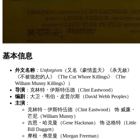
基本信息
外文名称
：
Unforgiven
（又名《豪情盖天》《杀无赦》
《不被饶恕的人》《The Cut Whore Killings》《The
William Munny Killings》）
导演
：克林特・伊斯特伍德（Clint Eastwood）
编剧
：大卫・韦伯・皮普尔斯（David Webb Peoples）
主演
：
克林特・伊斯特伍德（Clint Eastwood） 饰 威廉・
芒尼（William Munny）
吉恩・哈克曼（Gene Hackman） 饰 达格特（Little
Bill Daggett）
摩根・弗里曼（Morgan Freeman）