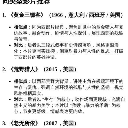
同类型影片推荐
1. 《黄金三镖客》（1966，意大利 / 西班牙 / 美国）
相似点
：同为西部片经典，聚焦乱世中的赏金猎人与复
仇故事，融合动作、剧情与人性探讨，展现西部的残酷
与传奇。
对比
：后者以三段式叙事和史诗感著称，风格更浪漫
化；本片更写实压抑，侧重对暴力与人性的反思，打破
了西部片的英雄神话。
2. 《荒野猎人》（2015，美国）
相似点
：以西部荒野为背景，讲述主角在极端环境下的
生存与复仇，强调自然环境的残酷与人性的坚韧，视觉
风格粗粝真实。
对比
：后者以 “生存” 为核心，动作场面更硬核，充满自
然主义的暴力美学；本片以 “救赎与暴力的矛盾” 为核
心，节奏更舒缓，情感表达更内敛。
3. 《老无所依》（2007，美国）