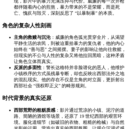
现，影片中的暴力充满压抑与代价。威廉的每一次开枪
都伴随着内心的煎熬，暴力带来的不是荣耀，而是死
亡、愧疚与毁灭，深刻反思了 “以暴制暴” 的本质。
角色的复杂人性刻画
主角的救赎与沉沦
：威廉的角色弧光贯穿全片，从渴望
平静生活的农民，到被迫重拾暴力的复仇者，他的内心
始终在 “善与恶” 之间摇摆。妻子的影响让他向往救赎，
但现实的不公与人性的复杂又将他拉回黑暗，这种矛盾
让角色立体而真实。
反派的多面性
：警长达格特并非脸谱化的恶人，他维护
小镇秩序的方式虽残暴专断，却也反映出西部法外之地
的混乱现实。他的存在不仅是主角的对立面，更折射出
西部社会 “强权即正义” 的畸形规则。
时代背景的真实还原
西部荒野的粗粝质感
：影片通过荒凉的小镇、泥泞的道
路、简陋的酒馆等场景，还原了 19 世纪西部的艰苦环
境。服化道细节（如破旧的衣物、粗糙的枪械）与自然
光影的运用，营造出真实的西部氛围，让观众沉浸式感