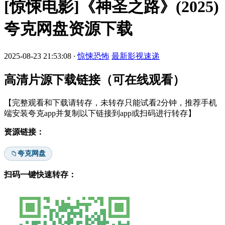
[惊悚电影]《神圣之路》(2025)
夸克网盘资源下载
2025-08-23 21:53:08
·
惊悚恐怖
最新影视速递
高清片源下载链接（可在线观看）
【完整观看和下载请转存，未转存只能试看2分钟，推荐手机
端安装夸克app并复制以下链接到app或扫码进行转存】
资源链接：
夸克网盘
📁
扫码一键快速转存：