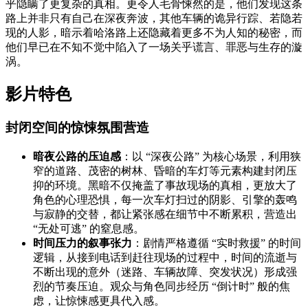
乎隐瞒了更复杂的真相。更令人毛骨悚然的是，他们发现这条
路上并非只有自己在深夜奔波，其他车辆的诡异行踪、若隐若
现的人影，暗示着哈洛路上还隐藏着更多不为人知的秘密，而
他们早已在不知不觉中陷入了一场关乎谎言、罪恶与生存的漩
涡。
影片特色
封闭空间的惊悚氛围营造
暗夜公路的压迫感
：以 “深夜公路” 为核心场景，利用狭
窄的道路、茂密的树林、昏暗的车灯等元素构建封闭压
抑的环境。黑暗不仅掩盖了事故现场的真相，更放大了
角色的心理恐惧，每一次车灯扫过的阴影、引擎的轰鸣
与寂静的交替，都让紧张感在细节中不断累积，营造出
“无处可逃” 的窒息感。
时间压力的叙事张力
：剧情严格遵循 “实时救援” 的时间
逻辑，从接到电话到赶往现场的过程中，时间的流逝与
不断出现的意外（迷路、车辆故障、突发状况）形成强
烈的节奏压迫。观众与角色同步经历 “倒计时” 般的焦
虑，让惊悚感更具代入感。