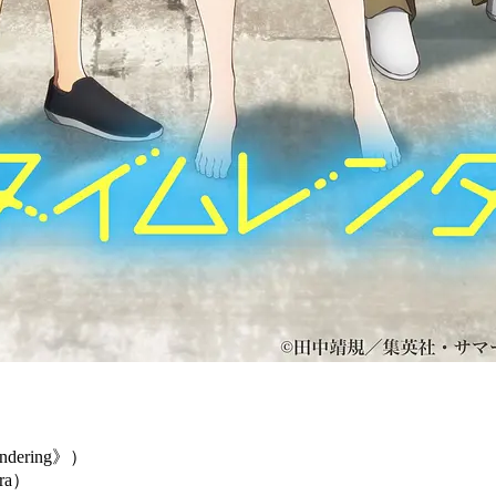
ndering》）
ra）