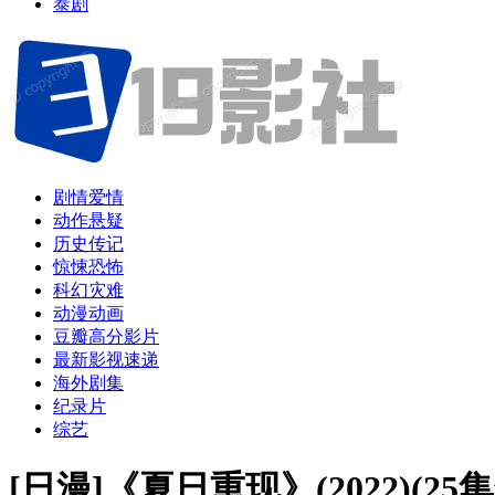
泰剧
剧情爱情
动作悬疑
历史传记
惊悚恐怖
科幻灾难
动漫动画
豆瓣高分影片
最新影视速递
海外剧集
纪录片
综艺
[日漫]《夏日重现》(2022)(2