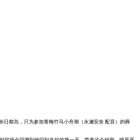
乡日都岛，只为参加青梅竹马小舟潮（永濑安奈 配音）的葬
，时间就会回溯到他回到岛屿的第一天。带着这个秘密，慎平开