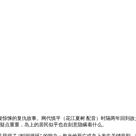
惊悚的复仇故事。网代慎平（花江夏树 配音）时隔两年回到故
因疑点重重，岛上的居民似乎也在刻意隐瞒着什么。
获得了 “时间循环” 的能力：每当他死亡或岛上发生关键悲剧