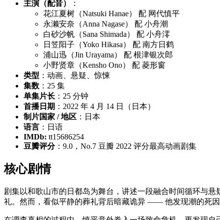
主演（配音）
：
花江夏树（Natsuki Hanae） 配 网代慎平
永濑安奈（Anna Nagase） 配 小舟潮
白砂沙帆（Sana Shimada） 配 小舟澪
日笠阳子（Yoko Hikasa） 配 南方日鹤
浦山迅（Jin Urayama） 配 根津银次郎
小野贤章（Kensho Ono） 配 菱形窗
类型
：动画、悬疑、惊悚
集数
：25 集
单集片长
：25 分钟
首播日期
：2022 年 4 月 14 日（日本）
制片国家 / 地区
：日本
语言
：日语
IMDb:
tt15686254
豆瓣评分
：9.0，No.7 豆瓣 2022 评分最高动画剧集
核心剧情
剧集以和歌山市的日都岛为舞台，讲述一段融合时间循环与悬疑
礼。然而，看似平静的葬礼背后暗藏诡异 —— 他发现潮的死
在调查真相的过程中，慎平意外卷入一场致命危机，更发现自己