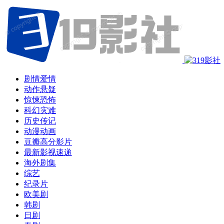
剧情爱情
动作悬疑
惊悚恐怖
科幻灾难
历史传记
动漫动画
豆瓣高分影片
最新影视速递
海外剧集
综艺
纪录片
欧美剧
韩剧
日剧