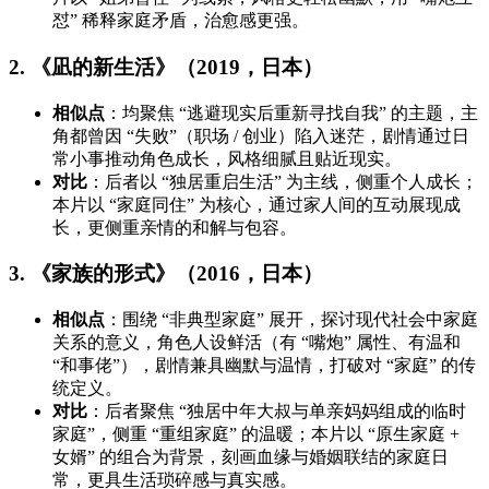
怼” 稀释家庭矛盾，治愈感更强。
2. 《凪的新生活》（2019，日本）
相似点
：均聚焦 “逃避现实后重新寻找自我” 的主题，主
角都曾因 “失败”（职场 / 创业）陷入迷茫，剧情通过日
常小事推动角色成长，风格细腻且贴近现实。
对比
：后者以 “独居重启生活” 为主线，侧重个人成长；
本片以 “家庭同住” 为核心，通过家人间的互动展现成
长，更侧重亲情的和解与包容。
3. 《家族的形式》（2016，日本）
相似点
：围绕 “非典型家庭” 展开，探讨现代社会中家庭
关系的意义，角色人设鲜活（有 “嘴炮” 属性、有温和
“和事佬”），剧情兼具幽默与温情，打破对 “家庭” 的传
统定义。
对比
：后者聚焦 “独居中年大叔与单亲妈妈组成的临时
家庭”，侧重 “重组家庭” 的温暖；本片以 “原生家庭 +
女婿” 的组合为背景，刻画血缘与婚姻联结的家庭日
常，更具生活琐碎感与真实感。