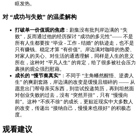
眶发热。
对 “成功与失败” 的温柔解构
打破单一价值观的焦虑
：剧集没有批判岸边满的 “失
败”，反而通过他的经历探讨 “成功的多元性”—— 不是
所有人生都要按 “毕业 - 工作 - 结婚” 的轨迹走，也不是
只有赚钱、稳定才算 “有价值”。岸边满对咖啡的热爱、
对家人的关心、对生活的通透理解，同样是人生的意义
所在，这种对 “平凡人生” 的肯定，给了很多被社会压力
裹挟的观众强烈慰藉。
成长的 “慢节奏真实”
：不同于 “主角幡然醒悟、逆袭人
生” 的爽剧套路，岸边满的改变是缓慢且细碎的 —— 从
愿意出门帮母亲买东西，到尝试投递简历，再到坦然面
对创业失败的过去，没有 “突然开挂”，只有 “慢慢向
前”。这种 “不疾不徐” 的成长，更贴近现实中大多数人
的改变，传递出 “接纳自己，慢慢来也很好” 的积极态
度。
观看建议