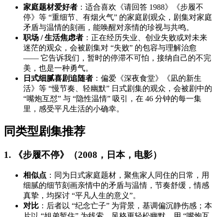
家庭题材爱好者
：适合喜欢《请回答 1988》《步履不
停》等 “重细节、有烟火气” 的家庭剧观众，剧集对家庭
矛盾与温情的刻画，能唤醒对亲情的珍视与共鸣。
职场 / 生活焦虑者
：正在经历失业、创业失败或对未来
迷茫的观众，会被剧集对 “失败” 的包容与理解治愈
—— 它告诉我们，暂时的停滞不可怕，接纳自己的不完
美，也是一种勇气。
日式细腻喜剧追随者
：偏爱《深夜食堂》《凪的新生
活》等 “慢节奏、轻幽默” 日式剧集的观众，会被剧中的
“嘴炮互怼” 与 “隐性温情” 吸引，在 46 分钟的每一集
里，感受平凡生活的小确幸。
同类型剧集推荐
1. 《步履不停》（2008，日本，电影）
相似点
：同为日式家庭题材，聚焦家人同住的日常，用
细腻的细节刻画亲情中的矛盾与温情，节奏舒缓，情感
真挚，均探讨 “平凡人生的意义”。
对比
：后者以 “纪念亡子” 为背景，基调偏沉静伤感；本
片以 “姐弟暂住” 为线索，风格更轻松幽默，用 “嘴炮互