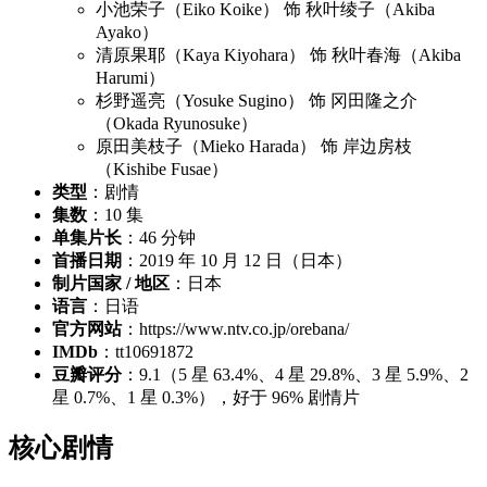
小池荣子（Eiko Koike） 饰 秋叶绫子（Akiba
Ayako）
清原果耶（Kaya Kiyohara） 饰 秋叶春海（Akiba
Harumi）
杉野遥亮（Yosuke Sugino） 饰 冈田隆之介
（Okada Ryunosuke）
原田美枝子（Mieko Harada） 饰 岸边房枝
（Kishibe Fusae）
类型
：剧情
集数
：10 集
单集片长
：46 分钟
首播日期
：2019 年 10 月 12 日（日本）
制片国家 / 地区
：日本
语言
：日语
官方网站
：https://www.ntv.co.jp/orebana/
IMDb
：tt10691872
豆瓣评分
：9.1（5 星 63.4%、4 星 29.8%、3 星 5.9%、2
星 0.7%、1 星 0.3%），好于 96% 剧情片
核心剧情