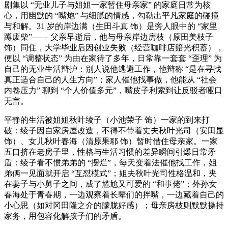
剧集以 “无业儿子与姐姐一家暂住母亲家” 的家庭日常为核
心，用幽默的 “嘴炮” 与细腻的情感，勾勒出平凡家庭的碰撞
与和解。31 岁的岸边满（生田斗真 饰）是旁人眼中的 “家里
蹲废柴”—— 父亲早逝后，他与母亲岸边房枝（原田美枝子
饰）同住，大学毕业后因创业失败（经营咖啡店赔光积蓄），
便以 “调整状态” 为由在家待了多年，日常靠一套套 “歪理” 为
自己的无业生活辩护：别人说他逃避工作，他辩称 “是在寻找
真正适合自己的人生方向”；家人催他找事做，他能从 “社会
内卷压力” 聊到 “个人价值多元”，嘴皮子利索到让反驳者哑口
无言。
平静的生活被姐姐秋叶绫子（小池荣子 饰）一家的到来打
破：绫子因自家房屋改造，不得不带着丈夫秋叶光司（安田显
饰）、女儿秋叶春海（清原果耶 饰）暂时借住母亲家。一家
五口挤在老房子里，性格与生活习惯的差异瞬间引爆日常矛
盾：绫子看不惯弟弟的 “摆烂”，每天变着法催他找工作，姐
弟俩一见面就开启 “互怼模式”；姐夫秋叶光司性格温和，夹
在妻子与小舅子之间，成了尴尬又可爱的 “和事佬”；外孙女
春海处于青春期，一边观察着长辈们的拌嘴，一边藏着自己的
小心思（如对冈田隆之介的朦胧好感）；母亲房枝则默默操持
家务，用包容化解孩子们的矛盾。