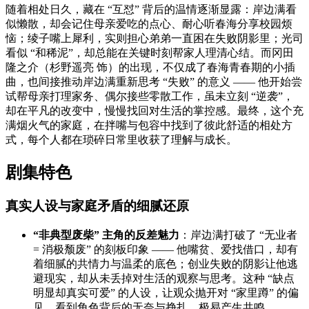
随着相处日久，藏在 “互怼” 背后的温情逐渐显露：岸边满看
似懒散，却会记住母亲爱吃的点心、耐心听春海分享校园烦
恼；绫子嘴上犀利，实则担心弟弟一直困在失败阴影里；光司
看似 “和稀泥”，却总能在关键时刻帮家人理清心结。而冈田
隆之介（杉野遥亮 饰）的出现，不仅成了春海青春期的小插
曲，也间接推动岸边满重新思考 “失败” 的意义 —— 他开始尝
试帮母亲打理家务、偶尔接些零散工作，虽未立刻 “逆袭”，
却在平凡的改变中，慢慢找回对生活的掌控感。最终，这个充
满烟火气的家庭，在拌嘴与包容中找到了彼此舒适的相处方
式，每个人都在琐碎日常里收获了理解与成长。
剧集特色
真实人设与家庭矛盾的细腻还原
“非典型废柴” 主角的反差魅力
：岸边满打破了 “无业者
= 消极颓废” 的刻板印象 —— 他嘴贫、爱找借口，却有
着细腻的共情力与温柔的底色；创业失败的阴影让他逃
避现实，却从未丢掉对生活的观察与思考。这种 “缺点
明显却真实可爱” 的人设，让观众抛开对 “家里蹲” 的偏
见，看到角色背后的无奈与挣扎，极易产生共鸣。