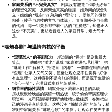
家庭关系的 “不完美真实”
：剧集没有塑造 “和谐无矛盾”
的理想化家庭，反而聚焦真实的碰撞：姐弟间的观念对
立（姐姐的 “现实” vs 弟弟的 “理想”）、婆媳间的微妙
相处（绫子与房枝的客气与体谅）、青春期外孙与长辈
的代沟，每一组关系都带着生活的 “粗糙感”，却也正因
这份 “不完美”，更贴近普通人的家庭日常，烟火气十
足。
“嘴炮喜剧” 与温情内核的平衡
“歪理怼人” 的喜剧张力
：岸边满的 “辩才” 是剧集最大
笑点 —— 他能把 “啃老” 说成 “家庭资源合理利用”，把
“逃避工作” 解释为 “拒绝盲目内卷”，一套套逻辑自洽的
“歪理” 让家人又气又笑，甚至让观众忍不住觉得 “好像
有点道理”。这种喜剧不是夸张的闹剧，而是源于生活的
“会心一笑”，充满日式幽默的细腻感。
细节里的隐性温情
：幽默外壳下藏着不刻意的温暖 ——
房枝默默给晚起的满留一碗热饭，绫子偷偷帮满整理求
职资料，光司陪满喝啤酒听他吐槽失败经历，春海把自
己的漫画分享给舅舅。这些没有 “煽情台词” 的细节，精
准戳中家庭关系 “嘴硬心软” 的本质，让观众在笑声中眼