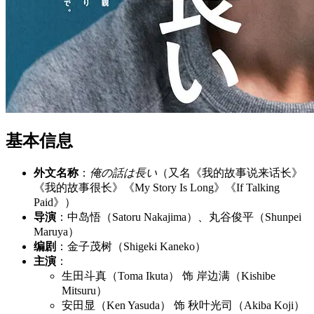
基本信息
外文名称
：
俺の話は長い
（又名《我的故事说来话长》
《我的故事很长》《My Story Is Long》《If Talking
Paid》）
导演
：中岛悟（Satoru Nakajima）、丸谷俊平（Shunpei
Maruya）
编剧
：金子茂树（Shigeki Kaneko）
主演
：
生田斗真（Toma Ikuta） 饰 岸边满（Kishibe
Mitsuru）
安田显（Ken Yasuda） 饰 秋叶光司（Akiba Koji）