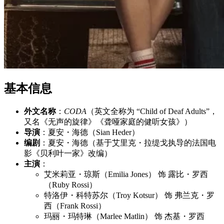
基本信息
外文名称
：
CODA
（英文全称为 “Child of Deaf Adults”，
又名《无声的旋律》《聋哑家庭的健听女孩》）
导演
：夏安・海德（Sian Heder）
编剧
：夏安・海德（基于艾里克・拉缇戈执导的法国电
影《贝利叶一家》改编）
主演
：
艾米莉亚・琼斯（Emilia Jones） 饰 露比・罗西
（Ruby Rossi）
特洛伊・科特苏尔（Troy Kotsur） 饰 弗兰克・罗
西（Frank Rossi）
玛丽・玛特琳（Marlee Matlin） 饰 杰基・罗西