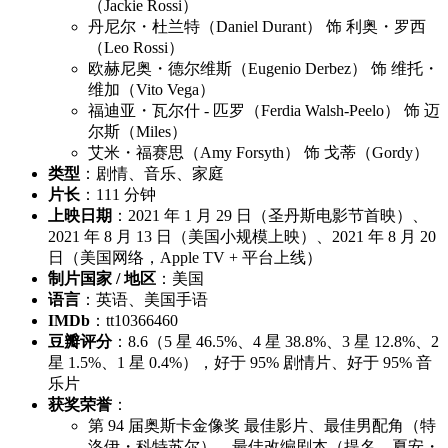
（Jackie Rossi）
丹尼尔・杜兰特（Daniel Durant） 饰 利奥・罗西
（Leo Rossi）
欧赫尼奥・德尔维斯（Eugenio Derbez） 饰 维托・
维加（Vito Vega）
福迪亚・瓦尔什 - 匹罗（Ferdia Walsh-Peelo） 饰 迈
尔斯（Miles）
艾米・福赛思（Amy Forsyth） 饰 戈蒂（Gordy）
类型
：剧情、音乐、家庭
片长
：111 分钟
上映日期
：2021 年 1 月 29 日（圣丹斯电影节首映）、
2021 年 8 月 13 日（美国小规模上映）、2021 年 8 月 20
日（美国网络，Apple TV + 平台上线）
制片国家 / 地区
：美国
语言
：英语、美国手语
IMDb
：tt10366460
豆瓣评分
：8.6（5 星 46.5%、4 星 38.8%、3 星 12.8%、2
星 1.5%、1 星 0.4%），好于 95% 剧情片、好于 95% 音
乐片
获奖荣誉
：
第 94 届奥斯卡金像奖 最佳影片、最佳男配角（特
洛伊・科特苏尔）、最佳改编剧本（提名，夏安・