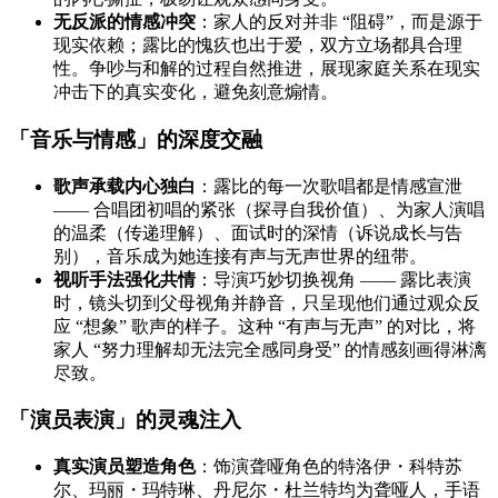
无反派的情感冲突
：家人的反对并非 “阻碍”，而是源于
现实依赖；露比的愧疚也出于爱，双方立场都具合理
性。争吵与和解的过程自然推进，展现家庭关系在现实
冲击下的真实变化，避免刻意煽情。
「音乐与情感」的深度交融
歌声承载内心独白
：露比的每一次歌唱都是情感宣泄
—— 合唱团初唱的紧张（探寻自我价值）、为家人演唱
的温柔（传递理解）、面试时的深情（诉说成长与告
别），音乐成为她连接有声与无声世界的纽带。
视听手法强化共情
：导演巧妙切换视角 —— 露比表演
时，镜头切到父母视角并静音，只呈现他们通过观众反
应 “想象” 歌声的样子。这种 “有声与无声” 的对比，将
家人 “努力理解却无法完全感同身受” 的情感刻画得淋漓
尽致。
「演员表演」的灵魂注入
真实演员塑造角色
：饰演聋哑角色的特洛伊・科特苏
尔、玛丽・玛特琳、丹尼尔・杜兰特均为聋哑人，手语