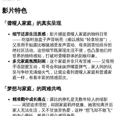
影片特色
「聋哑人家庭」的真实呈现
细节还原生活质感
：影片捕捉聋哑人家庭的独特日常
—— 吃饭时放盘子声音响亮（难以感知 “轻拿轻放”）、
父亲用手贴露比喉咙感受发声震动、母亲因害怕排斥拒
绝社区活动。这些细节既展现生活不便，也凸显他们对
世界的独特感知，打破对聋哑群体的刻板印象。
多元家庭氛围刻画
：这个家庭并非只有苦难 —— 父母用
手语甜蜜互动，哥哥会和妹妹拌嘴耍脾气，家人间的玩
笑与争吵充满烟火气，让观众看到聋哑人家庭和普通家
庭一样，有着丰富的情感层次。
「梦想与家庭」的两难共鸣
精准戳中成长痛点
：露比的挣扎是无数年轻人的缩影
—— 渴望追求理想，却因家庭羁绊犹豫。她害怕离开后
家人无法生活，又不甘放弃热爱，这种 “想飞却不敢飞”
的内心撕扯，极易让观众感同身受。