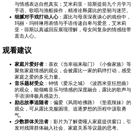
与情感表达自然真实；艾米莉亚・琼斯提前九个月学习
手语、歌唱与渔船操作，精准诠释露比的坚韧与迷茫。
细腻对手戏打动人心
：露比与母亲深夜谈心的戏份中，
玛丽・玛特琳用表情与手语传递自卑与爱意，艾米莉
亚・琼斯以真诚回应展现理解，母女间复杂的情感纽带
直击人心。
观看建议
家庭片爱好者
：喜欢《当幸福来敲门》《小偷家族》等
聚焦家庭情感的观众，会被露比一家的羁绊打动，感受
家庭之爱的多元力量。
音乐题材受众
：钟情《爱乐之城》《波西米亚狂想曲》
的观众，能领略音乐与情感的深度融合，露比的歌声与
手语演绎极具感染力。
励志故事追随者
：偏爱《风雨哈佛路》《垫底辣妹》的
观众，可从露比克服困境、追逐梦想的历程中汲取勇
气。
少数群体关注者
：影片为了解聋哑人家庭提供窗口，引
发对残障群体融入社会、家庭关系等议题的思考。