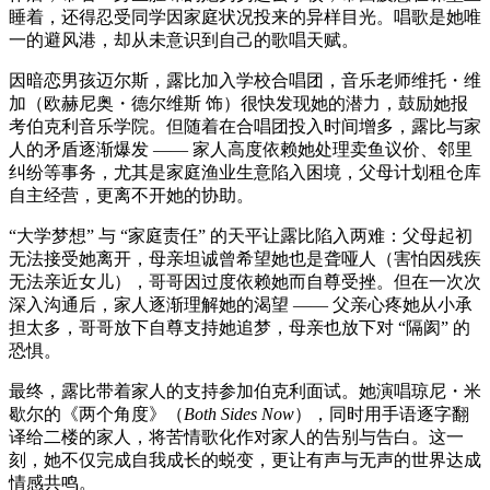
睡着，还得忍受同学因家庭状况投来的异样目光。唱歌是她唯
一的避风港，却从未意识到自己的歌唱天赋。
因暗恋男孩迈尔斯，露比加入学校合唱团，音乐老师维托・维
加（欧赫尼奥・德尔维斯 饰）很快发现她的潜力，鼓励她报
考伯克利音乐学院。但随着在合唱团投入时间增多，露比与家
人的矛盾逐渐爆发 —— 家人高度依赖她处理卖鱼议价、邻里
纠纷等事务，尤其是家庭渔业生意陷入困境，父母计划租仓库
自主经营，更离不开她的协助。
“大学梦想” 与 “家庭责任” 的天平让露比陷入两难：父母起初
无法接受她离开，母亲坦诚曾希望她也是聋哑人（害怕因残疾
无法亲近女儿），哥哥因过度依赖她而自尊受挫。但在一次次
深入沟通后，家人逐渐理解她的渴望 —— 父亲心疼她从小承
担太多，哥哥放下自尊支持她追梦，母亲也放下对 “隔阂” 的
恐惧。
最终，露比带着家人的支持参加伯克利面试。她演唱琼尼・米
歇尔的《两个角度》（
Both Sides Now
），同时用手语逐字翻
译给二楼的家人，将苦情歌化作对家人的告别与告白。这一
刻，她不仅完成自我成长的蜕变，更让有声与无声的世界达成
情感共鸣。