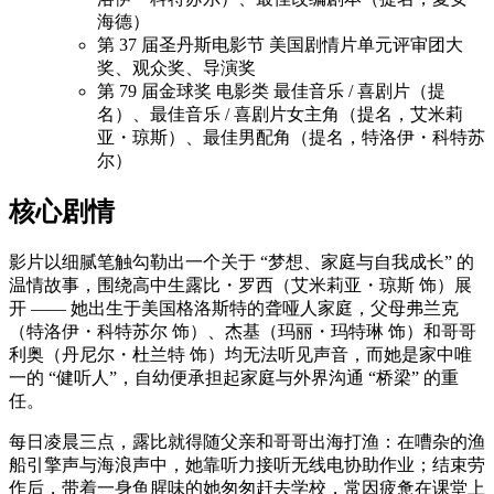
海德）
第 37 届圣丹斯电影节 美国剧情片单元评审团大
奖、观众奖、导演奖
第 79 届金球奖 电影类 最佳音乐 / 喜剧片（提
名）、最佳音乐 / 喜剧片女主角（提名，艾米莉
亚・琼斯）、最佳男配角（提名，特洛伊・科特苏
尔）
核心剧情
影片以细腻笔触勾勒出一个关于 “梦想、家庭与自我成长” 的
温情故事，围绕高中生露比・罗西（艾米莉亚・琼斯 饰）展
开 —— 她出生于美国格洛斯特的聋哑人家庭，父母弗兰克
（特洛伊・科特苏尔 饰）、杰基（玛丽・玛特琳 饰）和哥哥
利奥（丹尼尔・杜兰特 饰）均无法听见声音，而她是家中唯
一的 “健听人”，自幼便承担起家庭与外界沟通 “桥梁” 的重
任。
每日凌晨三点，露比就得随父亲和哥哥出海打渔：在嘈杂的渔
船引擎声与海浪声中，她靠听力接听无线电协助作业；结束劳
作后，带着一身鱼腥味的她匆匆赶去学校，常因疲惫在课堂上