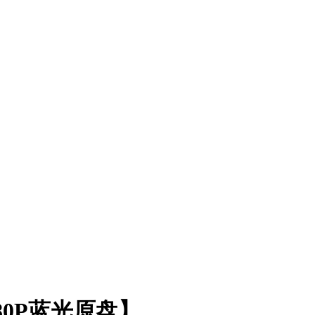
80P蓝光原盘】