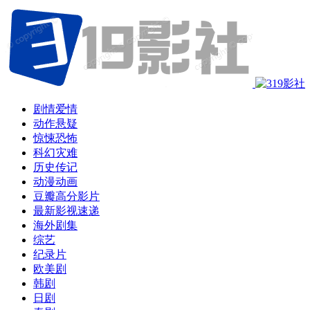
剧情爱情
动作悬疑
惊悚恐怖
科幻灾难
历史传记
动漫动画
豆瓣高分影片
最新影视速递
海外剧集
综艺
纪录片
欧美剧
韩剧
日剧