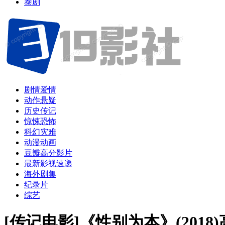
泰剧
剧情爱情
动作悬疑
历史传记
惊悚恐怖
科幻灾难
动漫动画
豆瓣高分影片
最新影视速递
海外剧集
纪录片
综艺
[传记电影]《性别为本》(201