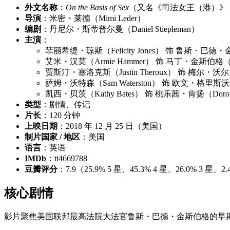
外文名称
：
On the Basis of Sex
（又名《司法女王（港）》
导演
：米密・莱德（Mimi Leder）
编剧
：丹尼尔・斯蒂普尔曼（Daniel Stiepleman）
主演
：
菲丽希缇・琼斯（Felicity Jones） 饰 鲁斯・巴德・金斯伯
艾米・汉莫（Armie Hammer） 饰 马丁・金斯伯格（Mar
贾斯汀・塞洛克斯（Justin Theroux） 饰 梅尔・沃尔夫
萨姆・沃特森（Sam Waterston） 饰 欧文・格里斯沃尔德
凯西・贝茨（Kathy Bates） 饰 桃乐茜・肯扬（Doroth
类型
：剧情、传记
片长
：120 分钟
上映日期
：2018 年 12 月 25 日（美国）
制片国家 / 地区
：美国
语言
：英语
IMDb
：tt4669788
豆瓣评分
：7.9（25.9% 5 星、45.3% 4 星、26.0% 3 
核心剧情
影片聚焦美国联邦最高法院大法官鲁斯・巴德・金斯伯格的早