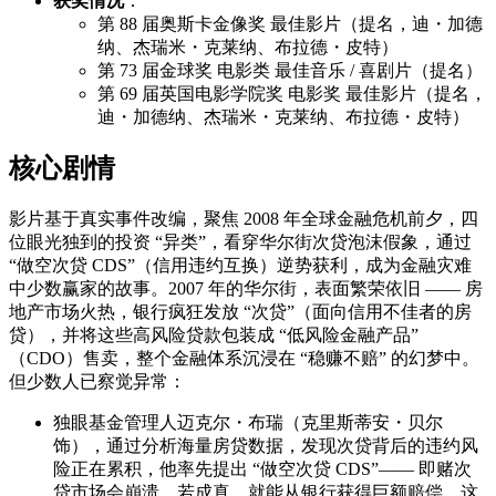
获奖情况
：
第 88 届奥斯卡金像奖 最佳影片（提名，迪・加德
纳、杰瑞米・克莱纳、布拉德・皮特）
第 73 届金球奖 电影类 最佳音乐 / 喜剧片（提名）
第 69 届英国电影学院奖 电影奖 最佳影片（提名，
迪・加德纳、杰瑞米・克莱纳、布拉德・皮特）
核心剧情
影片基于真实事件改编，聚焦 2008 年全球金融危机前夕，四
位眼光独到的投资 “异类”，看穿华尔街次贷泡沫假象，通过
“做空次贷 CDS”（信用违约互换）逆势获利，成为金融灾难
中少数赢家的故事。2007 年的华尔街，表面繁荣依旧 —— 房
地产市场火热，银行疯狂发放 “次贷”（面向信用不佳者的房
贷），并将这些高风险贷款包装成 “低风险金融产品”
（CDO）售卖，整个金融体系沉浸在 “稳赚不赔” 的幻梦中。
但少数人已察觉异常：
独眼基金管理人迈克尔・布瑞（克里斯蒂安・贝尔
饰），通过分析海量房贷数据，发现次贷背后的违约风
险正在累积，他率先提出 “做空次贷 CDS”—— 即赌次
贷市场会崩溃，若成真，就能从银行获得巨额赔偿。这