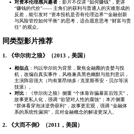
对资本伦理感兴趣者
：影片不仅讲 “如何赚钱”，更讲
“赚钱的代价”—— 主角们的获利与普通人的灾难形成的
反差，能引发对 “资本投机是否有伦理边界”“金融创新
与风险管控如何平衡” 的思考，适合愿意思考 “财富与责
任” 的观众。
同类型影片推荐
1. 《华尔街之狼》（2013，美国）
相似点
：均以华尔街为背景，聚焦金融圈的贪婪与投
机，改编自真实事件，风格兼具黑色幽默与批判意识，
主演阵容强大（均有莱昂纳多 / 克里斯蒂安・贝尔等演
技派）。
对比
：《华尔街之狼》侧重 “个体靠诈骗暴富后毁灭”，
故事更私人化，强调 “欲望对人性的腐蚀”；本片侧重
“群体看穿泡沫逆势获利”，故事更宏观，强调 “金融体
系的系统性漏洞”，且对金融概念的解读更深入。
2. 《大而不倒》（2011，美国）