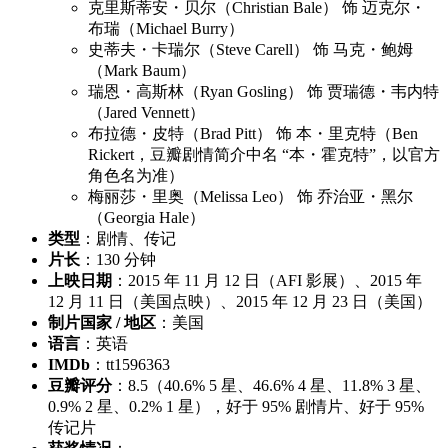
克里斯蒂安・贝尔（Christian Bale） 饰 迈克尔・
布瑞（Michael Burry）
史蒂夫・卡瑞尔（Steve Carell） 饰 马克・鲍姆
（Mark Baum）
瑞恩・高斯林（Ryan Gosling） 饰 贾瑞德・韦内特
（Jared Vennett）
布拉德・皮特（Brad Pitt） 饰 本・里克特（Ben
Rickert，豆瓣剧情简介中名 “本・霍克特”，以官方
角色名为准）
梅丽莎・里奥（Melissa Leo） 饰 乔治亚・黑尔
（Georgia Hale）
类型
：剧情、传记
片长
：130 分钟
上映日期
：2015 年 11 月 12 日（AFI 影展）、2015 年
12 月 11 日（美国点映）、2015 年 12 月 23 日（美国）
制片国家 / 地区
：美国
语言
：英语
IMDb
：tt1596363
豆瓣评分
：8.5（40.6% 5 星、46.6% 4 星、11.8% 3 星、
0.9% 2 星、0.2% 1 星），好于 95% 剧情片、好于 95%
传记片