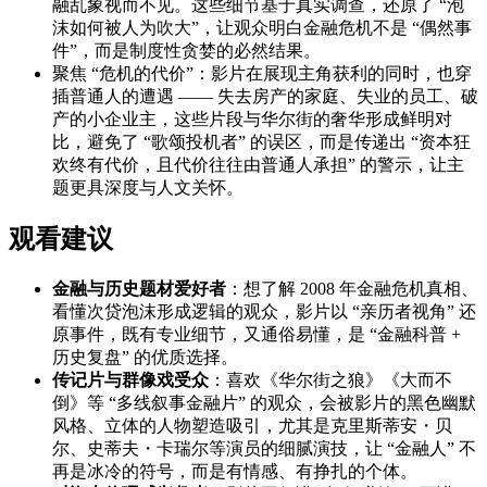
融乱象视而不见。这些细节基于真实调查，还原了 “泡
沫如何被人为吹大”，让观众明白金融危机不是 “偶然事
件”，而是制度性贪婪的必然结果。
聚焦 “危机的代价”：影片在展现主角获利的同时，也穿
插普通人的遭遇 —— 失去房产的家庭、失业的员工、破
产的小企业主，这些片段与华尔街的奢华形成鲜明对
比，避免了 “歌颂投机者” 的误区，而是传递出 “资本狂
欢终有代价，且代价往往由普通人承担” 的警示，让主
题更具深度与人文关怀。
观看建议
金融与历史题材爱好者
：想了解 2008 年金融危机真相、
看懂次贷泡沫形成逻辑的观众，影片以 “亲历者视角” 还
原事件，既有专业细节，又通俗易懂，是 “金融科普 +
历史复盘” 的优质选择。
传记片与群像戏受众
：喜欢《华尔街之狼》《大而不
倒》等 “多线叙事金融片” 的观众，会被影片的黑色幽默
风格、立体的人物塑造吸引，尤其是克里斯蒂安・贝
尔、史蒂夫・卡瑞尔等演员的细腻演技，让 “金融人” 不
再是冰冷的符号，而是有情感、有挣扎的个体。