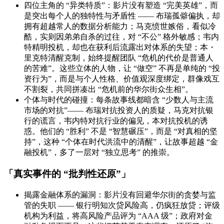
四位主角的 “异类特质”：影片没有塑造 “完美英雄”，而
是突出每个人的独特性与矛盾性 —— 布瑞孤僻偏执，却
拥有超越常人的数据分析能力；马克愤世嫉俗，看似冷
酷，实则因弟弟自杀的过往，对 “不公” 格外敏感；韦内
特精明投机，却也在获利后流露出对体系的失望；本・
里克特清醒克制，始终提醒团队 “危机的代价是普通人
的苦难”。这些立体的人物，让 “做空” 不再是单纯的 “投
资行为”，而是与个人性格、价值观深度绑定，群像戏互
不割裂，共同拼凑出 “危机前的华尔街众生相”。
个体与时代的碰撞：每条故事线都暗含 “少数人与主流
市场的对抗”—— 布瑞对抗投资人的质疑，马克对抗银
行的谎言，韦内特对抗行业的偏见，本对抗投机的诱
惑。他们的 “胜利” 不是 “智慧碾压”，而是 “对真相的坚
持”，这种 “个体在时代洪流中的清醒”，让故事超越 “金
融投机”，多了一层对 “独立思考” 的推崇。
「真实事件的 “批判性还原”」
揭露金融体系的漏洞：影片没有回避华尔街的贪婪与监
管的失职 —— 银行明知次贷风险高，仍疯狂放贷；评级
机构为利益，将高风险产品评为 “AAA 级”；政府对金