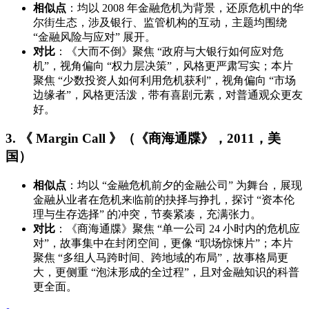
相似点
：均以 2008 年金融危机为背景，还原危机中的华
尔街生态，涉及银行、监管机构的互动，主题均围绕
“金融风险与应对” 展开。
对比
：《大而不倒》聚焦 “政府与大银行如何应对危
机”，视角偏向 “权力层决策”，风格更严肃写实；本片
聚焦 “少数投资人如何利用危机获利”，视角偏向 “市场
边缘者”，风格更活泼，带有喜剧元素，对普通观众更友
好。
3. 《 Margin Call 》（《商海通牒》，2011，美
国）
相似点
：均以 “金融危机前夕的金融公司” 为舞台，展现
金融从业者在危机来临前的抉择与挣扎，探讨 “资本伦
理与生存选择” 的冲突，节奏紧凑，充满张力。
对比
：《商海通牒》聚焦 “单一公司 24 小时内的危机应
对”，故事集中在封闭空间，更像 “职场惊悚片”；本片
聚焦 “多组人马跨时间、跨地域的布局”，故事格局更
大，更侧重 “泡沫形成的全过程”，且对金融知识的科普
更全面。