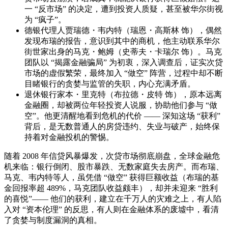
一 “反市场” 的决定，遭到投资人质疑，甚至被华尔街视
为 “疯子”。
德银代理人贾瑞德・韦内特（瑞恩・高斯林 饰），偶然
发现布瑞的报告，意识到其中的商机，他主动联系华尔
街世家出身的马克・鲍姆（史蒂夫・卡瑞尔 饰）。马克
团队以 “揭露金融骗局” 为初衷，深入调查后，证实次贷
市场的虚假繁荣，最终加入 “做空” 阵营，过程中却不断
目睹银行的贪婪与监管的失职，内心充满矛盾。
退休银行家本・里克特（布拉德・皮特 饰），原本远离
金融圈，却被两位年轻投资人说服，协助他们参与 “做
空”。他更清醒地看到危机的代价 —— 深知这场 “获利”
背后，是无数普通人的房贷违约、失业与破产，始终保
持着对金融投机的警惕。
随着 2008 年信贷风暴爆发，次贷市场彻底崩盘，全球金融危
机来临：银行倒闭、股市暴跌、无数家庭失去房产。而布瑞、
马克、韦内特等人，虽凭借 “做空” 获得巨额收益（布瑞的基
金回报率超 489%，马克团队收益颇丰），却并未迎来 “胜利
的喜悦”—— 他们的获利，建立在千万人的灾难之上，有人陷
入对 “资本伦理” 的反思，有人则在金融体系的废墟中，看清
了贪婪与制度漏洞的真相。