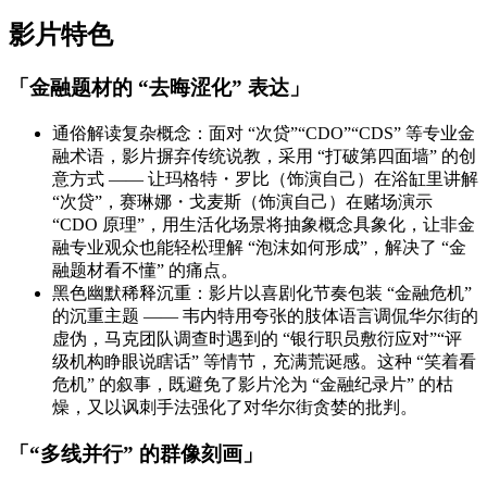
影片特色
「金融题材的 “去晦涩化” 表达」
通俗解读复杂概念：面对 “次贷”“CDO”“CDS” 等专业金
融术语，影片摒弃传统说教，采用 “打破第四面墙” 的创
意方式 —— 让玛格特・罗比（饰演自己）在浴缸里讲解
“次贷”，赛琳娜・戈麦斯（饰演自己）在赌场演示
“CDO 原理”，用生活化场景将抽象概念具象化，让非金
融专业观众也能轻松理解 “泡沫如何形成”，解决了 “金
融题材看不懂” 的痛点。
黑色幽默稀释沉重：影片以喜剧化节奏包装 “金融危机”
的沉重主题 —— 韦内特用夸张的肢体语言调侃华尔街的
虚伪，马克团队调查时遇到的 “银行职员敷衍应对”“评
级机构睁眼说瞎话” 等情节，充满荒诞感。这种 “笑着看
危机” 的叙事，既避免了影片沦为 “金融纪录片” 的枯
燥，又以讽刺手法强化了对华尔街贪婪的批判。
「“多线并行” 的群像刻画」