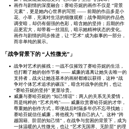
画作与剧情的深度融合：赛哈芬妮的画作不仅是 “背景
元素”，更是她内心世界的写照 —— 前期的作品多是小
花、小草，充满对生活的细微观察；战争期间的作品色
调变暗，却仍有倔强的色彩，暗含她的坚持；后期的作
品更宏大，却带着一丝混乱，暗示她精神状态的变化。
画作与剧情的同步推进，让 “艺术” 成为叙事的一部分，
而非单纯的展示。
「战争背景下的 “人性微光”」
战争对艺术的摧残：一战不仅摧毁了赛哈芬妮的生活，
也打断了她的创作节奏 —— 威廉的逃离让她失去唯一的
支持者，战火让她连基本的画材都难以获得，这种 “战
争对个体艺术追求的碾压”，暗含对战争的批判，也让
“赛哈芬妮的坚持” 更显珍贵。
威廉与赛哈芬妮的 “知己情谊”：两人的关系无关爱情，
而是纯粹的 “艺术共鸣”—— 威廉欣赏赛哈芬妮的才华，
尊重她的创作方式，即便战后时隔多年仍不忘寻找她；
赛哈芬妮信任威廉，将他视为 “懂自己的人”。这种 “跨
越国籍、阶层的知己情”，在战争与贫困的背景下，成为
一抹温暖的人性微光，也让 “艺术无国界、无阶层” 的理