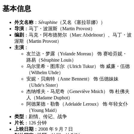
基本信息
外文名称
：
Séraphine
（又名《塞拉菲娜》）
导演
：马丁・波渥斯（Martin Provost）
编剧
：马克・阿布德努尔（Marc Abdelnour）、马丁・波
渥斯（Martin Provost）
主演
：
友兰达・梦露（Yolande Moreau） 饰 赛哈芬妮・
路易（Séraphine Louis）
乌尔里希・图库尔（Ulrich Tukur） 饰 威廉・伍德
（Wilhelm Uhde）
安妮・贝南特（Anne Bennent） 饰 伍德妹妹
（Uhde's Sister）
杰纳维夫・马尼奇（Geneviève Mnich） 饰 杜佛夫
人（Madame Duphot）
阿德莱德・勒鲁（Adelaide Leroux） 饰 年轻女仆
（Young Maid）
类型
：剧情、传记、战争
片长
：126 分钟
上映日期
：2008 年 9 月 7 日