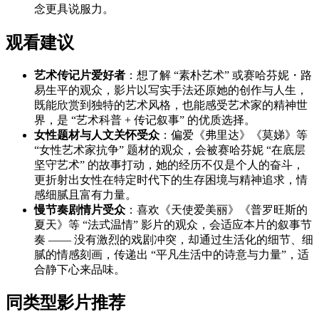
念更具说服力。
观看建议
艺术传记片爱好者
：想了解 “素朴艺术” 或赛哈芬妮・路
易生平的观众，影片以写实手法还原她的创作与人生，
既能欣赏到独特的艺术风格，也能感受艺术家的精神世
界，是 “艺术科普 + 传记叙事” 的优质选择。
女性题材与人文关怀受众
：偏爱《弗里达》《莫娣》等
“女性艺术家抗争” 题材的观众，会被赛哈芬妮 “在底层
坚守艺术” 的故事打动，她的经历不仅是个人的奋斗，
更折射出女性在特定时代下的生存困境与精神追求，情
感细腻且富有力量。
慢节奏剧情片受众
：喜欢《天使爱美丽》《普罗旺斯的
夏天》等 “法式温情” 影片的观众，会适应本片的叙事节
奏 —— 没有激烈的戏剧冲突，却通过生活化的细节、细
腻的情感刻画，传递出 “平凡生活中的诗意与力量”，适
合静下心来品味。
同类型影片推荐