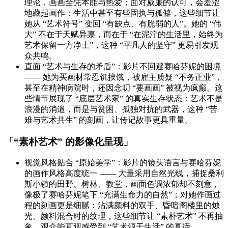
理论，画画全凭本能与热爱；面对威廉的认可，会羞涩
地藏起画作；生活中甚至有些固执与孤僻，这些细节让
她从 “艺术符号” 变回 “有缺点、有脆弱的人”。她的 “伟
大” 不在于天赋异禀，而在于 “在泥泞的生活里，始终为
艺术保留一方净土”，这种 “平凡人的坚守” 更易引发观
众共鸣。
直面 “艺术与生存的矛盾”：影片不回避赛哈芬妮的困境
—— 她为买画材常忍饥挨饿，被雇主质疑 “不务正业”，
甚至在精神病院时，还因念叨 “要画画” 被视为疯癫。这
些情节展现了 “底层艺术家” 的真实生存状态：艺术不是
浪漫的消遣，而是与贫困、孤独对抗的武器，这种 “苦
难与艺术共生” 的刻画，让传记故事更具重量。
「“素朴艺术” 的影像化呈现」
视觉风格贴合 “原始美学”：影片的镜头语言与赛哈芬妮
的画作风格高度统一 —— 大量采用自然光线，捕捉桑利
斯小镇的田野、树林、教堂，画面色调浓郁却不刻意，
像极了赛哈芬妮笔下 “充满生命力的自然”；对她作画过
程的刻画更是细腻：沾满颜料的双手、昏暗阁楼里的烛
光、颜料混合时的纹理，这些细节让 “素朴艺术” 不再抽
象，观众能直观感受到 “艺术源于生活” 的真谛。