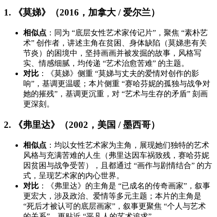
1. 《莫娣》（2016，加拿大 / 爱尔兰）
相似点
：同为 “底层女性艺术家传记片”，聚焦 “素朴艺
术” 创作者，讲述主角在贫困、身体缺陷（莫娣患有关
节炎）的困境中，坚持画画并被发掘的故事，风格写
实、情感细腻，均传递 “艺术治愈苦难” 的主题。
对比
：《莫娣》侧重 “莫娣与丈夫的爱情对创作的影
响”，基调更温暖；本片侧重 “赛哈芬妮的孤独与战争对
她的摧残”，基调更沉重，对 “艺术与生存的矛盾” 刻画
更深刻。
2. 《弗里达》（2002，美国 / 墨西哥）
相似点
：均以女性艺术家为主角，展现她们独特的艺术
风格与充满苦难的人生（弗里达因车祸致残，赛哈芬妮
因贫困与战争受苦），且都通过 “画作与剧情结合” 的方
式，呈现艺术家的内心世界。
对比
：《弗里达》的主角是 “已成名的传奇画家”，叙事
更宏大，涉及政治、爱情等多元主题；本片的主角是
“死后才被认可的底层画家”，叙事更聚焦 “个人与艺术
的关系”，更贴近 “平凡人的艺术追求”。