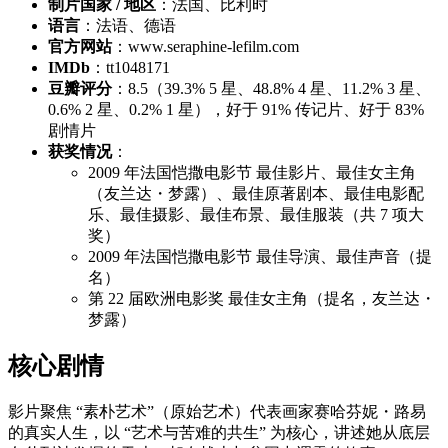
制片国家 / 地区
：法国、比利时
语言
：法语、德语
官方网站
：www.seraphine-lefilm.com
IMDb
：tt1048171
豆瓣评分
：8.5（39.3% 5 星、48.8% 4 星、11.2% 3 星、
0.6% 2 星、0.2% 1 星），好于 91% 传记片、好于 83%
剧情片
获奖情况
：
2009 年法国恺撒电影节 最佳影片、最佳女主角
（友兰达・梦露）、最佳原著剧本、最佳电影配
乐、最佳摄影、最佳布景、最佳服装（共 7 项大
奖）
2009 年法国恺撒电影节 最佳导演、最佳声音（提
名）
第 22 届欧洲电影奖 最佳女主角（提名，友兰达・
梦露）
核心剧情
影片聚焦 “素朴艺术”（原始艺术）代表画家赛哈芬妮・路易
的真实人生，以 “艺术与苦难的共生” 为核心，讲述她从底层