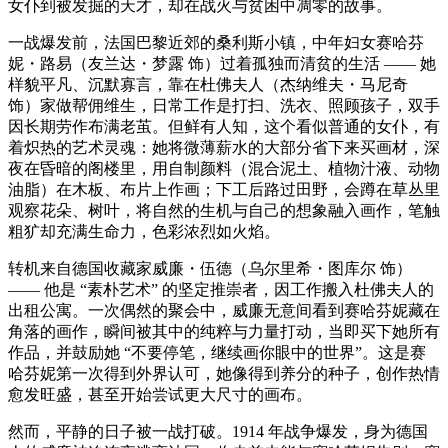
女仆到被发掘的天才，却在战火与贫困中凋零的故事。
一战爆发前，法国巴黎近郊的桑利斯小镇，中年妇女赛哈芬
妮・路易（友兰达・梦露 饰）过着孤独而清贫的生活 —— 她
样貌平凡、沉默寡言，靠在杜佛夫人（杰纳维夫・马尼奇
饰）家做帮佣维生，日常工作是打扫、洗衣、照顾孩子，双手
因长期劳作布满老茧。但鲜有人知，这个看似普通的女仆，有
着炽热的艺术灵魂：她将微薄薪水的大部分省下来买画材，深
夜在昏暗的阁楼里，用自制颜料（混合泥土、植物汁液、动物
油脂）在木板、布片上作画；下工后路过田野，会蹲在草丛里
观察花朵、树叶，将自然的生机与自己的想象融入画作，笔触
粗犷却充满生命力，色彩浓烈如火焰。
转机来自德国收藏家威廉・伍德（乌尔里希・图库尔 饰）
—— 他是 “素朴艺术” 的坚定推崇者，因工作搬入杜佛夫人的
出租公寓。一次偶然的聚会中，威廉无意间看到赛哈芬妮藏在
角落的画作，瞬间被其中的纯粹与力量打动，当即买下她所有
作品，并鼓励她 “不要停笔，继续画你眼中的世界”。这是赛
哈芬妮第一次得到外界认可，她像得到养分的种子，创作热情
愈发旺盛，甚至开始尝试更大尺寸的画布。
然而，平静的日子被一战打破。1914 年战争爆发，身为德国