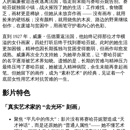
人的威廉被迫连夜逃离法国，临走前未能与赛哈芬妮告别。赛
哈芬妮独留小镇，战火摧毁了她的生活：工作难找，食物匮
乏，画材更是稀缺，但她从未放弃作画 —— 没有画布，就用
捡来的硬纸板；没有颜料，就用烧焦的木炭、路边的野果继续
创作，在废墟与贫困中，用画笔守护着内心的色彩。
直到 1927 年，威廉・伍德重返法国，他始终记得那位才华横
溢的女仆画家，四处打听后终于找到赛哈芬妮。此时的她生活
更加困顿，精神也因长期孤独与贫困变得脆弱，但画作却愈发
成熟。威廉再次全力支持她，为她举办展览，让 “赛哈芬妮”
的名字逐渐被艺术界知晓。遗憾的是，长期的苦难与精神压力
最终压垮了赛哈芬妮，她被送入精神病院，余生未能再拿起画
笔。但她留下的画作，成为 “素朴艺术” 的经典，见证着一个
底层女性用艺术对抗苦难的一生。
影片特色
「真实艺术家的 “去光环” 刻画」
聚焦 “平凡中的伟大”：影片没有将赛哈芬妮塑造成 “天
才神话”，而是还原她的 “普通人属性”—— 她不懂艺术