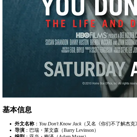
基本信息
外文名称
：
You Don't Know Jack
（又名《你们不了解杰克
导演
：巴瑞・莱文森（Barry Levinson）
编剧
：亚当・梅泽（Adam Mazer）