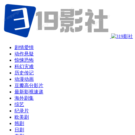
剧情爱情
动作悬疑
惊悚恐怖
科幻灾难
历史传记
动漫动画
豆瓣高分影片
最新影视速递
海外剧集
综艺
纪录片
欧美剧
韩剧
日剧