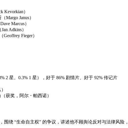
Kevorkian）
Margo Janus）
ve Marcus）
n Adkins）
ffrey Fieger）
星、0.8% 2 星、0.3% 1 星），好于 86% 剧情片、好于 92% 传记片
名）
男主角（获奖，阿尔・帕西诺）
历，围绕 “生命自主权” 的争议，讲述他不顾舆论反对与法律风