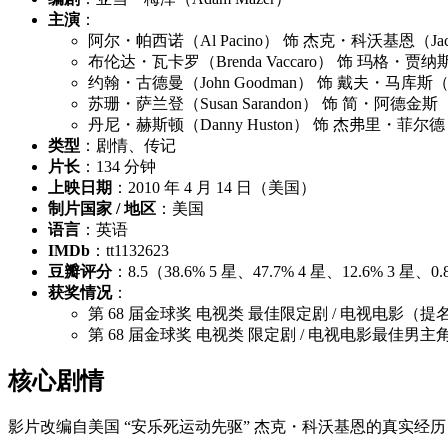
主演
：
阿尔・帕西诺（Al Pacino） 饰 杰克・科沃基恩（Jack 
布伦达・瓦卡罗（Brenda Vaccaro） 饰 玛格・贾纳斯（
约翰・古德曼（John Goodman） 饰 戴夫・马库斯（Da
苏珊・萨兰登（Susan Sarandon） 饰 简・阿德金斯（Ja
丹尼・赫斯顿（Danny Huston） 饰 杰弗里・菲尔德（Geo
类型
：剧情、传记
片长
：134 分钟
上映日期
：2010 年 4 月 14 日（美国）
制片国家 / 地区
：美国
语言
：英语
IMDb
：tt1132623
豆瓣评分
：8.5（38.6% 5 星、47.7% 4 星、12.6% 3 
获奖情况
：
第 68 届金球奖 电视类 最佳限定剧 / 电视电影（提
第 68 届金球奖 电视类 限定剧 / 电视电影最佳
核心剧情
影片改编自美国 “安乐死运动先驱” 杰克・科沃基恩的真实经