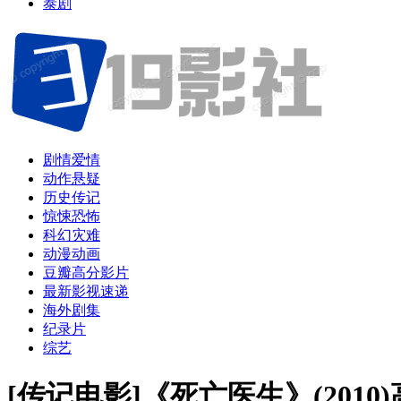
泰剧
剧情爱情
动作悬疑
历史传记
惊悚恐怖
科幻灾难
动漫动画
豆瓣高分影片
最新影视速递
海外剧集
纪录片
综艺
[传记电影]《死亡医生》(201