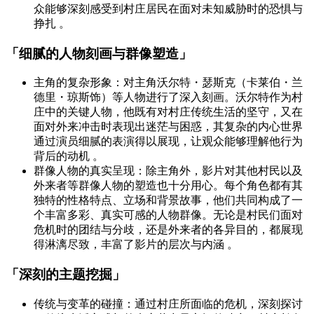
众能够深刻感受到村庄居民在面对未知威胁时的恐惧与
挣扎 。
「细腻的人物刻画与群像塑造」
主角的复杂形象：对主角沃尔特・瑟斯克（卡莱伯・兰
德里・琼斯饰）等人物进行了深入刻画。沃尔特作为村
庄中的关键人物，他既有对村庄传统生活的坚守，又在
面对外来冲击时表现出迷茫与困惑，其复杂的内心世界
通过演员细腻的表演得以展现，让观众能够理解他行为
背后的动机 。
群像人物的真实呈现：除主角外，影片对其他村民以及
外来者等群像人物的塑造也十分用心。每个角色都有其
独特的性格特点、立场和背景故事，他们共同构成了一
个丰富多彩、真实可感的人物群像。无论是村民们面对
危机时的团结与分歧，还是外来者的各异目的，都展现
得淋漓尽致，丰富了影片的层次与内涵 。
「深刻的主题挖掘」
传统与变革的碰撞：通过村庄所面临的危机，深刻探讨