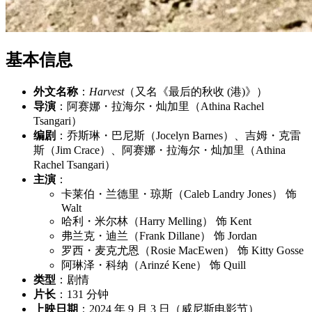
基本信息
外文名称
：
Harvest
（又名《最后的秋收 (港)》）
导演
：阿赛娜・拉海尔・灿加里（Athina Rachel
Tsangari）
编剧
：乔斯琳・巴尼斯（Jocelyn Barnes）、吉姆・克雷
斯（Jim Crace）、阿赛娜・拉海尔・灿加里（Athina
Rachel Tsangari）
主演
：
卡莱伯・兰德里・琼斯（Caleb Landry Jones） 饰
Walt
哈利・米尔林（Harry Melling） 饰 Kent
弗兰克・迪兰（Frank Dillane） 饰 Jordan
罗西・麦克尤恩（Rosie MacEwen） 饰 Kitty Gosse
阿琳泽・科纳（Arinzé Kene） 饰 Quill
类型
：剧情
片长
：131 分钟
上映日期
：2024 年 9 月 3 日（威尼斯电影节）