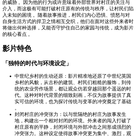
的威胁 。因为他的行为或许意味着外部世界对村庄的关注与
介入，而这极有可能打破村庄原有的传统与秩序，让村民们陷
入未知的困境 。随着故事推进，村民们内心恐惧、愤怒与对
自身生活方式的捍卫之情相互交织，他们在面对这些外来者时
将做出何种选择，又能否守护住自己的家园与传统，成为影片
的核心看点 。
影片特色
「独特的时代与环境设定」
中世纪乡村的生动还原：影片精准地还原了中世纪英国
乡村的风貌，从古朴的建筑、村民们粗糙的服饰，到传
统的农业劳作场景，都让观众仿若穿越回那个遥远的时
代。这种对时代背景的细致刻画，不仅为故事提供了真
实可信的环境，也为探讨传统与变革的冲突奠定了基础
。
封闭村庄的冲突张力：以与世隔绝的村庄为故事发生
地，构建出一个相对封闭的环境。外来者的闯入打破了
村庄原有的平静，封闭环境与外部冲击之间形成强烈的
冲突张力。这种设定使得故事冲突更为集中、激烈，观