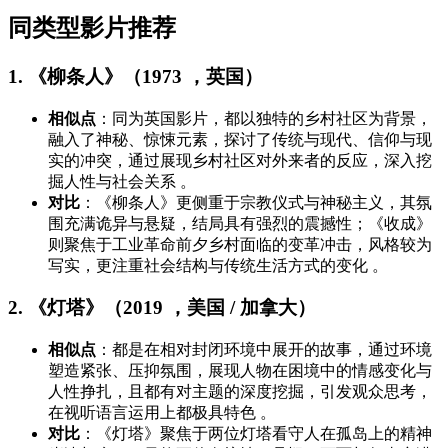
同类型影片推荐
1. 《柳条人》（1973 ，英国）
相似点
：同为英国影片，都以独特的乡村社区为背景，
融入了神秘、惊悚元素，探讨了传统与现代、信仰与现
实的冲突，通过展现乡村社区对外来者的反应，深入挖
掘人性与社会关系 。
对比
：《柳条人》更侧重于宗教仪式与神秘主义，其氛
围充满诡异与悬疑，结局具有强烈的震撼性；《收成》
则聚焦于工业革命前夕乡村面临的变革冲击，风格较为
写实，更注重社会结构与传统生活方式的变化 。
2. 《灯塔》（2019 ，美国 / 加拿大）
相似点
：都是在相对封闭环境中展开的故事，通过环境
塑造紧张、压抑氛围，展现人物在困境中的情感变化与
人性挣扎，且都有对主题的深度挖掘，引发观众思考，
在视听语言运用上都极具特色 。
对比
：《灯塔》聚焦于两位灯塔看守人在孤岛上的精神