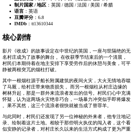
制片国家 / 地区
：英国 / 德国 / 法国 / 美国 / 希腊
语言
：英语
豆瓣评分
：6.8
IMDb
：tt13610344
核心剧情
影片《收成》的故事设定在中世纪的英国，一座与世隔绝的无
名村庄成为了故事的舞台 。在收获季节结束后的一个清晨，
村民们本期待着在地主安排下享受劳作后的休憩与美食，可平
静被两根突兀的烟柱打破。
其中一根烟柱源于船长附属建筑的夜间火灾，大火无情地吞噬
了马厩，给村庄带来物质损失 。而另一根烟柱从村庄边缘的
树林升起，那是一群外来流浪者发出的信号。村民们心中充满
怀疑，认为这两场火灾绝非巧合，一场暴力冲突似乎即将爆发
。果不其然，这三个流浪者很快就被当成了替罪羊。
与此同时，村民们还发现了另一位神秘的外来者，他专注地记
录、绘制着这片土地。相较于那些明火执仗的闯入者，这个看
似安静的记录者，对村庄长久以来的生活方式构成了更为严重