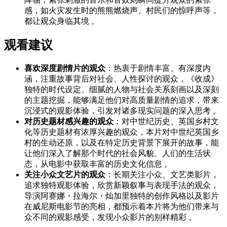
感，如火灾发生时的熊熊燃烧声、村民们的惊呼声等，
都让观众身临其境 。
观看建议
喜欢深度剧情片的观众
：热衷于剧情丰富、有深度内
涵，注重故事背后对社会、人性探讨的观众，《收成》
独特的时代设定、细腻的人物与社会关系刻画以及深刻
的主题挖掘，能够满足他们对高质量剧情的追求，带来
沉浸式的观影体验，引发对诸多现实问题的深入思考 。
对历史题材感兴趣的观众
：对中世纪历史、英国乡村文
化等历史题材有浓厚兴趣的观众，本片对中世纪英国乡
村的生动还原，以及在特定历史背景下展开的故事，能
让他们深入了解那个时代的社会风貌、人们的生活状
态，从电影中获取丰富的历史文化信息 。
关注小众文艺片的观众
：长期关注小众、文艺类影片，
追求独特观影体验，欣赏新颖叙事与表现手法的观众，
导演阿赛娜・拉海尔・灿加里独特的创作风格以及影片
在威尼斯电影节的亮相，都预示着本片将为他们带来与
众不同的观影感受，发现小众影片的别样精彩 。