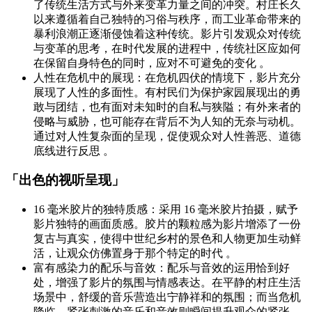
了传统生活方式与外来变革力量之间的冲突。村庄长久
以来遵循着自己独特的习俗与秩序，而工业革命带来的
暴利浪潮正逐渐侵蚀着这种传统。影片引发观众对传统
与变革的思考，在时代发展的进程中，传统社区应如何
在保留自身特色的同时，应对不可避免的变化 。
人性在危机中的展现：在危机四伏的情境下，影片充分
展现了人性的多面性。有村民们为保护家园展现出的勇
敢与团结，也有面对未知时的自私与狭隘；有外来者的
侵略与威胁，也可能存在背后不为人知的无奈与动机。
通过对人性复杂面的呈现，促使观众对人性善恶、道德
底线进行反思 。
「出色的视听呈现」
16 毫米胶片的独特质感：采用 16 毫米胶片拍摄，赋予
影片独特的画面质感。胶片的颗粒感为影片增添了一份
复古与真实，使得中世纪乡村的景色和人物更加生动鲜
活，让观众仿佛置身于那个特定的时代 。
富有感染力的配乐与音效：配乐与音效的运用恰到好
处，增强了影片的氛围与情感表达。在平静的村庄生活
场景中，舒缓的音乐营造出宁静祥和的氛围；而当危机
降临，紧张刺激的音乐和音效则瞬间提升观众的紧张