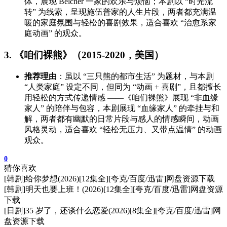
体，展现 Belcher 一家的欢乐与烦恼；本剧以 “时光流
转” 为线索，呈现施伍普家的人生片段，两者都充满温
暖的家庭氛围与轻松的喜剧效果，适合喜欢 “治愈系家
庭动画” 的观众。
3. 《咱们裸熊》（2015-2020，美国）
推荐理由
：虽以 “三只熊的都市生活” 为题材，与本剧
“人类家庭” 设定不同，但同为 “动画 + 喜剧”，且都擅长
用轻松的方式传递情感 ——《咱们裸熊》展现 “非血缘
家人” 的陪伴与包容，本剧展现 “血缘家人” 的牵挂与和
解，两者都有幽默的日常片段与感人的情感瞬间，动画
风格灵动，适合喜欢 “轻松无压力、又带点温情” 的动画
观众。
0
猜你喜欢
[韩剧]给你梦想(2026)[12集全][夸克/百度/迅雷]网盘资源下载
[韩剧]明天也要上班！(2026)[12集全][夸克/百度/迅雷]网盘资源
下载
[日剧]35 岁了，还谈什么恋爱(2026)[8集全][夸克/百度/迅雷]网
盘资源下载