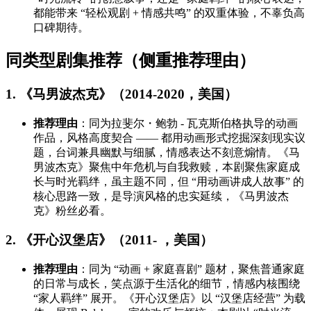
都能带来 “轻松观剧 + 情感共鸣” 的双重体验，不辜负高
口碑期待。
同类型剧集推荐（侧重推荐理由）
1. 《马男波杰克》（2014-2020，美国）
推荐理由
：同为拉斐尔・鲍勃 - 瓦克斯伯格执导的动画
作品，风格高度契合 —— 都用动画形式挖掘深刻现实议
题，台词兼具幽默与细腻，情感表达不刻意煽情。《马
男波杰克》聚焦中年危机与自我救赎，本剧聚焦家庭成
长与时光羁绊，虽主题不同，但 “用动画讲成人故事” 的
核心思路一致，是导演风格的忠实延续，《马男波杰
克》粉丝必看。
2. 《开心汉堡店》（2011- ，美国）
推荐理由
：同为 “动画 + 家庭喜剧” 题材，聚焦普通家庭
的日常与成长，笑点源于生活化的细节，情感内核围绕
“家人羁绊” 展开。《开心汉堡店》以 “汉堡店经营” 为载