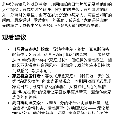
剧中没有激烈的戏剧冲突，却用细腻的日常片段记录着他们的
人生起伏：有成功时的欢呼、挫折时的失落，有相聚时的欢
乐、分离时的牵挂，更有在岁月沉淀中与家人、与自己和解的
瞬间。最终通过 “重返童年” 的视角，传递出 “家庭是跨越时
光的羁绊，成长中的所有经历都值得珍藏” 的核心主题。
观看建议
《马男波杰克》粉丝
：导演拉斐尔・鲍勃 - 瓦克斯伯格
的新作，延续其 “动画 + 深刻情感” 的风格 —— 虽题材
从 “中年危机” 转向 “家庭成长”，但细腻的情感表达、幽
默又不失温度的台词风格一脉相承，粉丝能在本剧中找
到熟悉的 “导演印记”。
家庭喜剧爱好者
：喜欢《摩登家庭》《我们这一天》这
类 “温暖又搞笑” 的家庭题材观众，本剧用动画形式呈现
家庭日常，既有生活化的幽默，又有打动人心的温情，
且 “时光往复” 的设定让家庭叙事更具新意，避免传统家
庭剧的套路感。
高口碑动画受众
：豆瓣 8.1 分的评分证明剧集质量，适
合追求 “剧情扎实、情感真挚” 的动画观众 —— 无论是
“时光流转” 的创意叙事，还是 “家庭羁绊” 的核心表达，