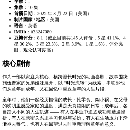
季数
：1
集数
：10 集
首播日期
：2025 年 8 月 22 日（美国）
制片国家 / 地区
：美国
语言
：英语
IMDb
：tt33247080
豆瓣评分
：8.1（截止目前共145 人评价，5 星 41.1%、4
星 30.2%、3 星 23.3%、2 星 3.9%、1 星 1.6%，评分亮
眼，观众认可度高）
核心剧情
作为一部以家庭为核心、横跨漫长时光的动画喜剧，故事围绕
施伍普家的兄弟姐妹展开，以 “时光流转” 为线索，串联起他
们从童年到成年、又在回忆中重返童年的人生片段。
童年时，他们一起经历懵懂的成长：抢零食、闯小祸、在父母
的唠叨里感受家庭的温度，满是天真嬉闹的日常；成年后，各
自踏入不同的人生轨迹 —— 有人在事业中追逐成功却遭遇挫
折，有人在亲密关系里学习包容与妥协，有人在生活压力下渐
渐褪去稚气，也有人在回望过去时重新理解童年的意义。