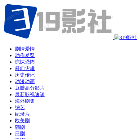
剧情爱情
动作悬疑
惊悚恐怖
科幻灾难
历史传记
动漫动画
豆瓣高分影片
最新影视速递
海外剧集
综艺
纪录片
欧美剧
韩剧
日剧