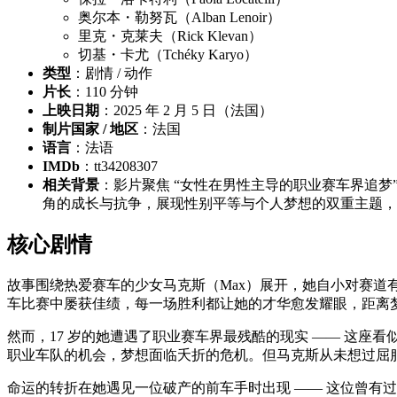
奥尔本・勒努瓦（Alban Lenoir）
里克・克莱夫（Rick Klevan）
切基・卡尤（Tchéky Karyo）
类型
：剧情 / 动作
片长
：110 分钟
上映日期
：2025 年 2 月 5 日（法国）
制片国家 / 地区
：法国
语言
：法语
IMDb
：tt34208307
相关背景
：影片聚焦 “女性在男性主导的职业赛车界追梦
角的成长与抗争，展现性别平等与个人梦想的双重主题，
核心剧情
故事围绕热爱赛车的少女马克斯（Max）展开，她自小对赛
车比赛中屡获佳绩，每一场胜利都让她的才华愈发耀眼，距离
然而，17 岁的她遭遇了职业赛车界最残酷的现实 —— 这座
职业车队的机会，梦想面临夭折的危机。但马克斯从未想过屈服
命运的转折在她遇见一位破产的前车手时出现 —— 这位曾有