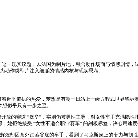
” 这一现实议题，以法国为制片地，融合动作场面与情感剧情，试
为动作类型片注入细腻的情感内核与现实思考。
道有着近乎偏执的热爱，梦想是有朝一日站上一级方程式世界锦标
梦想似乎只有一步之遥。
看似开放的赛道 “堡垒”，实则仍被男性主导，对女性车手充满
，她拒绝接受 “女性不适合职业赛车” 的刻板标签，决心用速
过辉煌却因意外跌落谷底的车手，看到了马克斯身上的潜力与韧