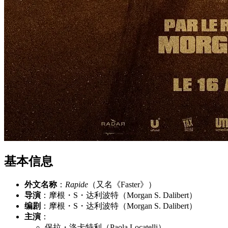
基本信息
外文名称
：
Rapide
（又名《Faster》）
导演
：摩根・S・达利波特（Morgan S. Dalibert）
编剧
：摩根・S・达利波特（Morgan S. Dalibert）
主演
：
保拉・洛卡特利（Paola Locatelli）