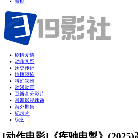
泰剧
剧情爱情
动作悬疑
历史传记
惊悚恐怖
科幻灾难
动漫动画
豆瓣高分影片
最新影视速递
海外剧集
纪录片
综艺
[动作电影]《疾驰电掣》(202