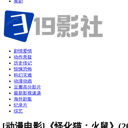
泰剧
剧情爱情
动作悬疑
历史传记
惊悚恐怖
科幻灾难
动漫动画
豆瓣高分影片
最新影视速递
海外剧集
纪录片
综艺
[动漫电影]《怪化猫：火鼠》(2