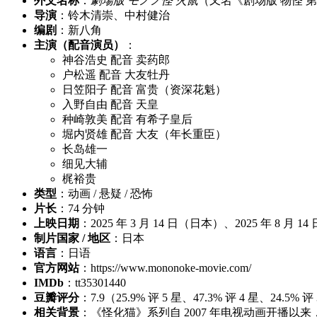
外文名称
：
劇場版 モノノ怪 火鼠
（又名《剧场版 物怪 
导演
：铃木清崇、中村健治
编剧
：新八角
主演（配音演员）
：
神谷浩史 配音 卖药郎
户松遥 配音 大友牡丹
日笠阳子 配音 富贵（资深花魁）
入野自由 配音 天皇
种崎敦美 配音 有希子皇后
堀内贤雄 配音 大友（年长重臣）
长岛雄一
细见大辅
梶裕贵
类型
：动画 / 悬疑 / 恐怖
片长
：74 分钟
上映日期
：2025 年 3 月 14 日（日本）、2025 年 8 月 14 日
制片国家 / 地区
：日本
语言
：日语
官方网站
：https://www.mononoke-movie.com/
IMDb
：tt35301440
豆瓣评分
：7.9（25.9% 评 5 星、47.3% 评 4 星、24.5
相关背景
：《怪化猫》系列自 2007 年电视动画开播