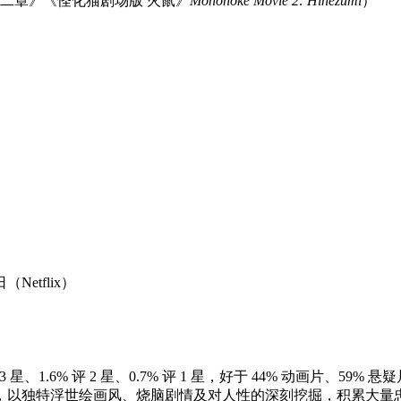
第二章》《怪化猫剧场版 火鼠》
Mononoke Movie 2: Hinezumi
）
（Netflix）
% 评 3 星、1.6% 评 2 星、0.7% 评 1 星，好于 44% 动画片、59% 悬
以来，以独特浮世绘画风、烧脑剧情及对人性的深刻挖掘，积累大量忠