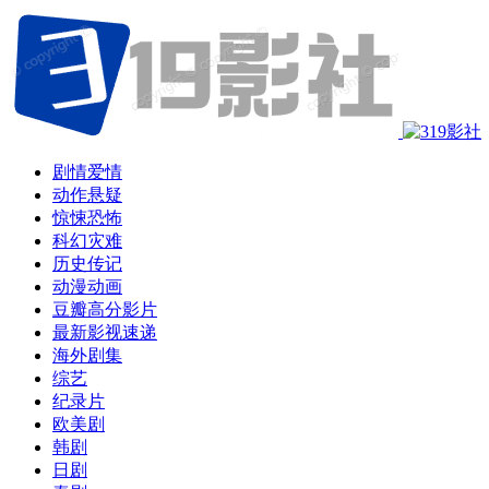
剧情爱情
动作悬疑
惊悚恐怖
科幻灾难
历史传记
动漫动画
豆瓣高分影片
最新影视速递
海外剧集
综艺
纪录片
欧美剧
韩剧
日剧