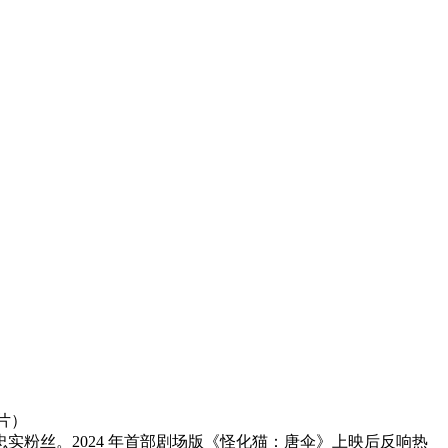
疑片）
实粉丝。2024 年首部剧场版《怪化猫：唐伞》上映后反响热