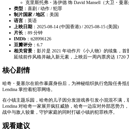
克里斯托弗・洛伊德 饰 David Mansell（大卫・曼
类型
：喜剧 / 动作 / 犯罪
制片国家 / 地区
：美国
语言
：英语
上映日期
：2025-08-14 (中国香港) / 2025-08-15 (美国)
片长
：89 分钟
IMDb
：tt28996126
豆瓣评分
：6.7
相关背景
：影片是 2021 年动作片《小人物》的续集，首部
延续前作风格并融入新元素，上映后一周内票房达 1720
核心剧情
哈奇・曼塞尔在前作暴露身份后，为神秘组织执行危险任务抵债
Lendina 掌控着犯罪网络。
在小镇主题乐园，哈奇的儿子因分发游戏券引发小混混不满，双方
Lendina 对哈奇一家展开疯狂威胁，哈奇一边应对外部恶
战中与敌人较量，守护家庭的同时打破小镇的犯罪秩序。
观看建议