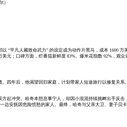
塞尔）
以 “平凡人藏致命武力” 的设定成为动作片黑马，成本 1600 万美
 万美元；口碑方面，烂番茄新鲜度 83%、爆米花指数 92%
。四年后，他渴望回归家庭，计划带家人短途旅行以修复关系。一
起冲突。哈奇本想息事宁人，却因小混混持续挑衅出手反击，不料其
势力，一边安抚因危险愤怒的家人。最终，哈奇与父亲大卫、妻子