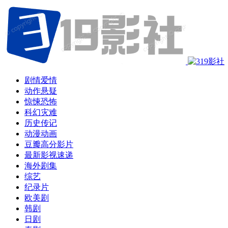
剧情爱情
动作悬疑
惊悚恐怖
科幻灾难
历史传记
动漫动画
豆瓣高分影片
最新影视速递
海外剧集
综艺
纪录片
欧美剧
韩剧
日剧