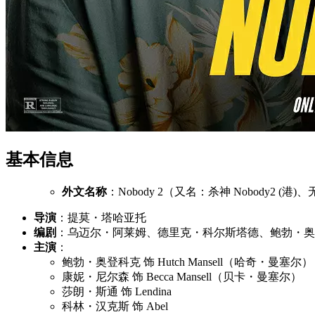
基本信息
外文名称
：Nobody 2（又名：杀神 Nobody2 (港)、
导演
：提莫・塔哈亚托
编剧
：乌迈尔・阿莱姆、德里克・科尔斯塔德、鲍勃・奥
主演
：
鲍勃・奥登科克 饰 Hutch Mansell（哈奇・曼塞尔）
康妮・尼尔森 饰 Becca Mansell（贝卡・曼塞尔）
莎朗・斯通 饰 Lendina
科林・汉克斯 饰 Abel