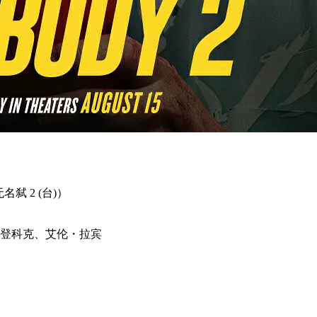
无名弑 2 (台)）
登科克、艾伦・拉宾