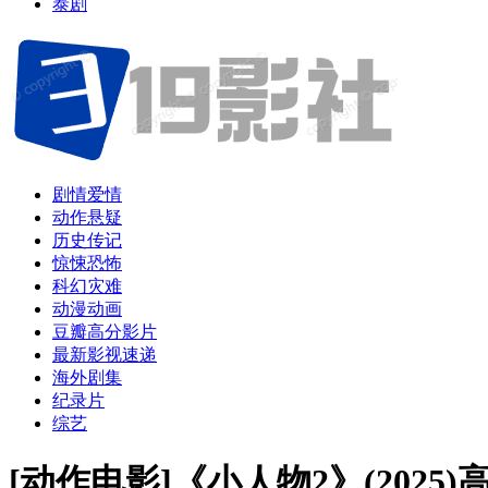
泰剧
剧情爱情
动作悬疑
历史传记
惊悚恐怖
科幻灾难
动漫动画
豆瓣高分影片
最新影视速递
海外剧集
纪录片
综艺
[动作电影]《小人物2》(2025