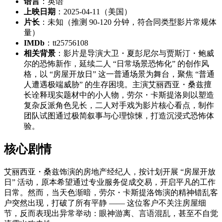
语言
：英语
上映日期
：2025-04-11（美国）
片长
：未知（推测 90-120 分钟，符合同类型影片常规体
量）
IMDb
：tt25756108
相关背景
：影片是导演大卫・夏彭尼尔与贾斯汀・鲍威
尔的恐怖新作，延续二人 “日常场景恐怖化” 的创作风
格，以 “房屋开放日” 这一普通场景为舞台，聚焦 “普通
人遭遇极端威胁” 的生存困境。主演艾丽西亚・桑兹擅
长诠释现实题材中的小人物，劳尔・卡斯提洛则以塑造
复杂反派角色见长，二人对手戏为影片核心看点，制作
团队试图通过极简叙事与心理惊悚，打造沉浸式恐怖体
验。
核心剧情
艾丽西亚・桑兹饰演的房地产经纪人，按计划开展 “房屋开放
日” 活动，原本希望通过专业服务促成交易，开启平凡的工作
日常。然而，当天色渐暗，劳尔・卡斯提洛饰演的精神错乱客
户突然出现，打破了所有平静 —— 这位客户不关注房屋细
节，反而表现出异常举动：眼神游离、言语混乱，甚至不自觉