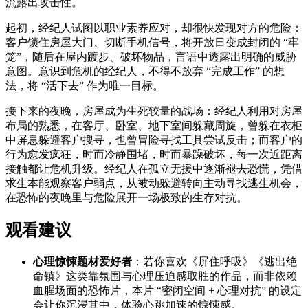
流露出攻击性。
起初，经纪人试图以职业素养应对，却很快发现对方的危险：
客户锁住房屋大门、切断手机信号，将开放日变成封闭的 “牢
笼”，随后在屋内踱步、破坏物品，言语中透露出明确的威胁
意图。意识到危机的经纪人，不得不放弃 “完成工作” 的想
法，将 “活下去” 作为唯一目标。
接下来的夜晚，房屋成为生死较量的战场：经纪人利用对房屋
布局的熟悉，在客厅、卧室、地下室间躲藏周旋，曾躲在衣柜
中屏息躲避客户搜寻，也曾冒险寻找工具尝试反击；而客户的
行为愈发疯狂，时而冷静围堵，时而暴躁破坏，每一次近距离
接触都让危机升级。经纪人在孤立无援中逐渐褪去恐慌，凭借
求生本能观察客户弱点，从被动躲避转向主动寻找逃生机会，
在恐怖的夜晚里与危险展开一场极致的生存对抗。
观看建议
心理惊悚题材爱好者
：若你喜欢《屏住呼吸》《逃出绝
命镇》这类靠氛围与心理压迫感取胜的作品，而非依赖
血腥场面的恐怖片，本片 “密闭空间 + 心理对抗” 的设定
会让你沉浸其中，体验心跳加速的惊悚感。