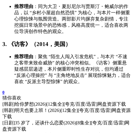
推荐理由
：同为大卫・夏彭尼尔与贾斯汀・鲍威尔的作
品，以 “乡村小屋超自然恐惧” 为核心，与本片一样侧重
心理惊悚与氛围营造。两部影片均摒弃复杂剧情，专注
挖掘日常场景中的恐怖感，风格高度统一，适合喜欢两
位导演创作特色的观众。
3. 《访客》（2014，美国）
推荐理由
：聚焦 “陌生人闯入引发危机”，与本片 “不速
之客带来致命威胁” 的核心冲突相似。《访客》侧重悬
疑感层层递进，本片侧重即时性生存对抗，但均通过
“反派心理操控” 与 “主角绝地反击” 展现惊悚魅力，适合
喜欢 “反派主导型惊悚” 的观众。
0
猜你喜欢
[韩剧]给你梦想(2026)[12集全][夸克/百度/迅雷]网盘资源下载
[韩剧]明天也要上班！(2026)[12集全][夸克/百度/迅雷]网盘资源
下载
[日剧]35 岁了，还谈什么恋爱(2026)[8集全][夸克/百度/迅雷]网
盘资源下载