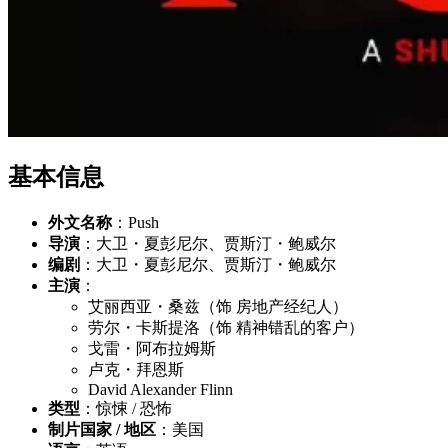
基本信息
外文名称
：Push
导演
：大卫・夏彭尼尔、贾斯汀・鲍威尔
编剧
：大卫・夏彭尼尔、贾斯汀・鲍威尔
主演
：
艾丽西亚・桑兹（饰 房地产经纪人）
劳尔・卡斯提洛（饰 精神错乱的客户）
戈雷・阿布拉姆斯
卢克・拜恩斯
David Alexander Flinn
类型
：惊悚 / 恐怖
制片国家 / 地区
：美国