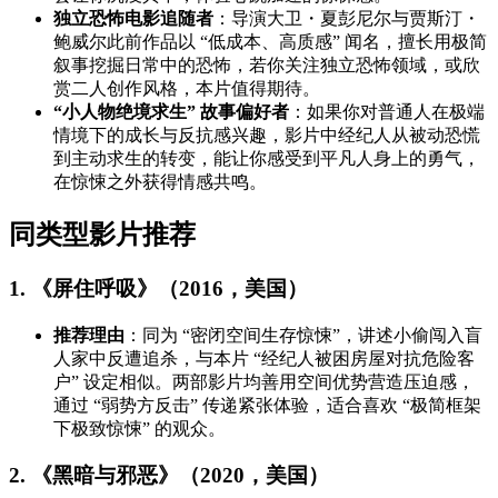
独立恐怖电影追随者
：导演大卫・夏彭尼尔与贾斯汀・
鲍威尔此前作品以 “低成本、高质感” 闻名，擅长用极简
叙事挖掘日常中的恐怖，若你关注独立恐怖领域，或欣
赏二人创作风格，本片值得期待。
“小人物绝境求生” 故事偏好者
：如果你对普通人在极端
情境下的成长与反抗感兴趣，影片中经纪人从被动恐慌
到主动求生的转变，能让你感受到平凡人身上的勇气，
在惊悚之外获得情感共鸣。
同类型影片推荐
1. 《屏住呼吸》（2016，美国）
推荐理由
：同为 “密闭空间生存惊悚”，讲述小偷闯入盲
人家中反遭追杀，与本片 “经纪人被困房屋对抗危险客
户” 设定相似。两部影片均善用空间优势营造压迫感，
通过 “弱势方反击” 传递紧张体验，适合喜欢 “极简框架
下极致惊悚” 的观众。
2. 《黑暗与邪恶》（2020，美国）