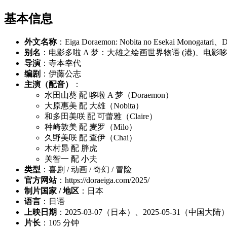
基本信息
外文名称
：Eiga Doraemon: Nobita no Esekai Monogatari、Dor
别名
：电影多啦 A 梦：大雄之绘画世界物语 (港)、电影哆
导演
：寺本幸代
编剧
：伊藤公志
主演（配音）
：
水田山葵 配 哆啦 A 梦（Doraemon）
大原惠美 配 大雄（Nobita）
和多田美咲 配 可蕾雅（Claire）
种崎敦美 配 麦罗（Milo）
久野美咲 配 查伊（Chai）
木村昴 配 胖虎
关智一 配 小夫
类型
：喜剧 / 动画 / 奇幻 / 冒险
官方网站
：https://doraeiga.com/2025/
制片国家 / 地区
：日本
语言
：日语
上映日期
：2025-03-07（日本）、2025-05-31（中国大陆
片长
：105 分钟