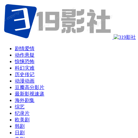
剧情爱情
动作悬疑
惊悚恐怖
科幻灾难
历史传记
动漫动画
豆瓣高分影片
最新影视速递
海外剧集
综艺
纪录片
欧美剧
韩剧
日剧