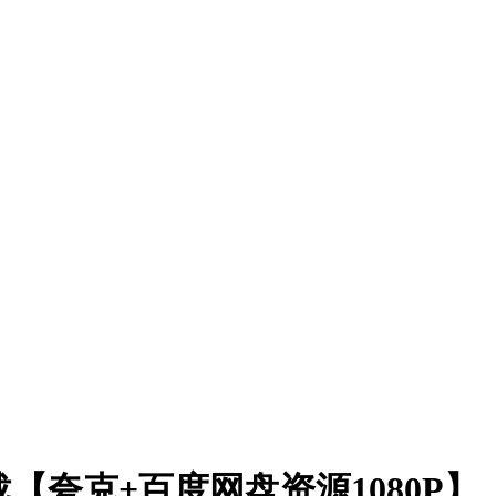
载【夸克+百度网盘资源1080P】