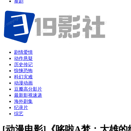
泰剧
剧情爱情
动作悬疑
历史传记
惊悚恐怖
科幻灾难
动漫动画
豆瓣高分影片
最新影视速递
海外剧集
纪录片
综艺
[动漫电影]《哆啦A梦：大雄的绘