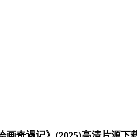
画奇遇记》(2025)高清片源下