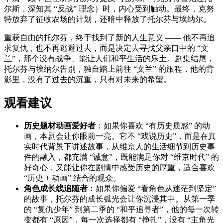
尔斯，深知其 “反战” 理念）时，内心受到触动。最终，克努
特放弃了征收农场的计划，还暗中释放了托尔芬与埃纳尔。
重获自由的托尔芬，终于找到了新的人生意义 —— 他不再追
求复仇，也不再逃避过去，而是决定去寻找父亲口中的 “文
兰”，那个没有战争、能让人们和平生活的乐土。剧集结尾，
托尔芬与埃纳尔告别，独自踏上前往 “文兰” 的旅程，他的背
影里，没有了过去的沉重，只有对未来的希望。
观看建议
历史题材动画爱好者
：如果你喜欢 “有历史质感” 的动
画，本剧会让你眼前一亮。它不 “戏说历史”，而是在真
实时代背景下讲述故事，从维京人的生活细节到历史事
件的融入，都充满 “诚意”，既能满足你对 “维京时代” 的
好奇心，又能让你在剧情中感受历史的厚重，适合喜欢
“历史 + 动画” 结合的观众。
角色成长线追随者
：如果你偏爱 “看角色从迷茫到坚定”
的故事，托尔芬的成长弧光会让你沉浸其中。从第一季
的 “复仇少年” 到第二季的 “和平追寻者”，他的每一次转
变都有 “原因”，每一次选择都有 “挣扎”，没有 “主角光