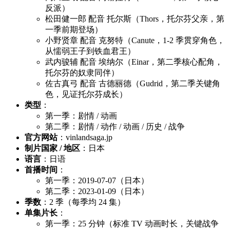
反派）
松田健一郎 配音 托尔斯（Thors，托尔芬父亲，第
一季前期登场）
小野贤章 配音 克努特（Canute，1-2 季贯穿角色，
从懦弱王子到铁血君王）
武内骏辅 配音 埃纳尔（Einar，第二季核心配角，
托尔芬的奴隶同伴）
佐古真弓 配音 古德丽德（Gudrid，第二季关键角
色，见证托尔芬成长）
类型
：
第一季：剧情 / 动画
第二季：剧情 / 动作 / 动画 / 历史 / 战争
官方网站
：vinlandsaga.jp
制片国家 / 地区
：日本
语言
：日语
首播时间
：
第一季：2019-07-07（日本）
第二季：2023-01-09（日本）
季数
：2 季（每季均 24 集）
单集片长
：
第一季：25 分钟（标准 TV 动画时长，关键战争