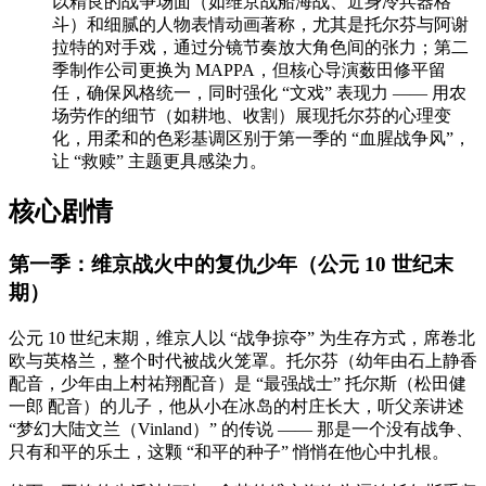
以精良的战争场面（如维京战船海战、近身冷兵器格
斗）和细腻的人物表情动画著称，尤其是托尔芬与阿谢
拉特的对手戏，通过分镜节奏放大角色间的张力；第二
季制作公司更换为 MAPPA，但核心导演薮田修平留
任，确保风格统一，同时强化 “文戏” 表现力 —— 用农
场劳作的细节（如耕地、收割）展现托尔芬的心理变
化，用柔和的色彩基调区别于第一季的 “血腥战争风”，
让 “救赎” 主题更具感染力。
核心剧情
第一季：维京战火中的复仇少年（公元 10 世纪末
期）
公元 10 世纪末期，维京人以 “战争掠夺” 为生存方式，席卷北
欧与英格兰，整个时代被战火笼罩。托尔芬（幼年由石上静香
配音，少年由上村祐翔配音）是 “最强战士” 托尔斯（松田健
一郎 配音）的儿子，他从小在冰岛的村庄长大，听父亲讲述
“梦幻大陆文兰（Vinland）” 的传说 —— 那是一个没有战争、
只有和平的乐土，这颗 “和平的种子” 悄悄在他心中扎根。