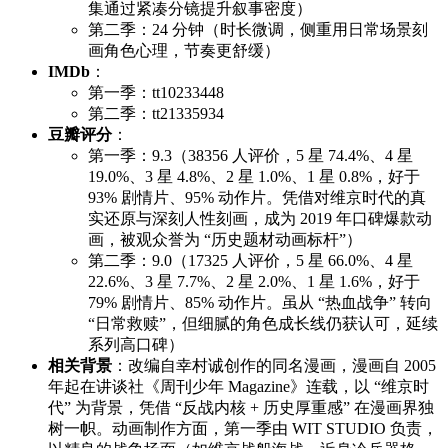
集通过紧凑分镜提升叙事密度）
第二季：24 分钟（时长微调，侧重用日常场景刻
画角色心理，节奏更舒缓）
IMDb
：
第一季：tt10233448
第二季：tt21335934
豆瓣评分
：
第一季：9.3（38356 人评价，5 星 74.4%、4 星
19.0%、3 星 4.8%、2 星 1.0%、1 星 0.8%，好于
93% 剧情片、95% 动作片。凭借对维京时代的真
实还原与深刻人性刻画，成为 2019 年口碑爆款动
画，被观众誉为 “历史题材动画标杆”）
第二季：9.0（17325 人评价，5 星 66.0%、4 星
22.6%、3 星 7.7%、2 星 2.0%、1 星 1.6%，好于
79% 剧情片、85% 动作片。虽从 “热血战争” 转向
“日常救赎”，但细腻的角色成长线仍获认可，延续
系列高口碑）
相关背景
：改编自幸村诚创作的同名漫画，漫画自 2005
年起在讲谈社《周刊少年 Magazine》连载，以 “维京时
代” 为背景，凭借 “反战内核 + 历史厚重感” 在漫画界独
树一帜。动画制作方面，第一季由 WIT STUDIO 负责，