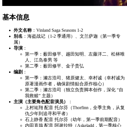
基本信息
外文名称
：Vinland Saga Seasons 1-2
别名
：海盗战记（1-2 季通用）、文兰萨迦（第一季专
属）
导演
：
第一季：薮田修平、越田知明、左藤洋二、松林唯
人、江岛泰男 等
第二季：薮田修平、金子贵弘
编剧
：
第一季：濑古浩司、猪原健太、幸村诚（幸村诚为
原著漫画作者，确保剧情贴合原作核心）
第二季：濑古浩司（独立负责脚本创作，深化 “自
我救赎” 主题）
主演（主要角色配音演员）
：
上村祐翔 配音 托尔芬（Thorfinn，全季主角，从复
仇少年到追寻和平者）
石上静香 配音 托尔芬（幼年，第一季前期配音）
内田直哉 配音 阿谢拉特（Askeladd，第一季核心