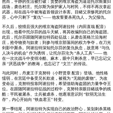
然而，平静的生活被打破：贪婪的维京海盗为逼迫托尔斯重归
战场，袭击村庄。托尔斯为保护家人与村民，不得不再次拿起
武器，却在战斗中被海盗首领设计杀害。目睹父亲惨死的托尔
芬，心中只剩下 “复仇”—— 他发誓要杀死仇人，为父报仇。
不久后，狡猾且强大的维京海盗阿谢拉特（内田直哉 配音）
出现，他看中托尔芬的战斗天赋，将其收编到自己的海盗团。
此后，托尔芬跟随阿谢拉特四处征战：从袭击英格兰沿海村
庄，抢夺物资与奴隶；到参与维京部落间的权力争夺，在刀光
剑影中厮杀。阿谢拉特深知托尔芬的复仇执念，故意将 “与仇
人决斗的机会” 作为诱饵，让托尔芬沦为 “杀人工具”—— 他
在一次次战斗中变得冷酷、麻木，眼中只剩杀意，早已忘记父
亲 “厌恶战争” 的教诲，也忘记了 “文兰” 的传说。
与此同时，丹麦王子克努特（小野贤章 配音）登场。他性格
懦弱，在宫廷中备受兄长欺凌，被视为 “无能的废物”。为改
变命运，克努特投靠阿谢拉特，希望借助海盗团的力量争夺王
位。在跟随阿谢拉特征战的过程中，克努特亲眼目睹战争的残
酷：平民被屠杀、士兵被虐杀，他逐渐意识到 “软弱无法生
存”，内心开始向 “铁血君王” 转变。
第一季结尾，阿谢拉特为实现自己的政治野心，策划刺杀英格