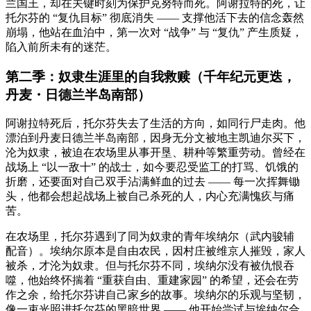
兰国王，却在关键时刻为保护克努特而死。阿谢拉特的死，让
托尔芬的 “复仇目标” 彻底消失 —— 支撑他活下去的信念轰然
崩塌，他站在血泊中，第一次对 “战争” 与 “复仇” 产生质疑，
陷入前所未有的迷茫。
第二季：奴隶生涯里的自我救赎（千年纪元更迭，
丹麦・日德兰半岛南部）
阿谢拉特死后，托尔芬失去了生活的方向，如同行尸走肉。他
漂泊到丹麦日德兰半岛南部，因身无分文被地主凯迪尔买下，
沦为奴隶，被迫在农场里从事开垦、耕种等繁重劳动。曾经在
战场上 “以一敌十” 的战士，如今要忍受监工的打骂、饥饿的
折磨，还要面对自己双手沾满鲜血的过去 —— 每一次挥舞锄
头，他都会想起战场上被自己杀死的人，内心充满愧疚与痛
苦。
在农场里，托尔芬遇到了同为奴隶的青年埃纳尔（武内骏辅
配音）。埃纳尔原本是自由农民，因村庄被维京人摧毁，家人
被杀，才沦为奴隶。但与托尔芬不同，埃纳尔没有被仇恨吞
噬，他始终怀揣着 “重获自由、重建家园” 的希望，还会在劳
作之余，给托尔芬讲自己家乡的故事。埃纳尔的乐观与坚韧，
像一束光照进托尔芬的黑暗世界 —— 他开始尝试与埃纳尔合