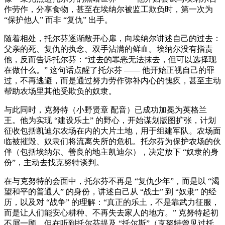
作劳作，分享食物，甚至在埃纳尔被监工欺负时，第一次为
“保护他人” 而非 “复仇” 出手。
随着相处，托尔芬逐渐敞开心扉，向埃纳尔讲述自己的过去：
父亲的死、复仇的执念、双手沾满的鲜血。埃纳尔没有指责
他，反而告诉托尔芬：“过去的罪恶无法抹去，但可以选择现
在做什么。” 这句话点醒了托尔芬 —— 他开始正视自己的罪
过，不再逃避，而是通过努力劳作弥补内心的愧疚，甚至主动
帮助农场里其他受欺负的奴隶。
与此同时，克努特（小野贤章 配音）已成功加冕为英格兰
王。他为实现 “建设乐土” 的野心，开始谋划版图扩张，计划
征收包括凯迪尔农场在内的大片土地，用于组建军队。农场面
临被摧毁、奴隶们将流离失所的危机。托尔芬为保护农场的伙
伴（包括埃纳尔、善良的地主凯迪尔），决定放下 “奴隶的身
份”，主动去找克努特谈判。
在与克努特的会面中，托尔芬不再是 “复仇少年”，而是以 “渴
望和平的普通人” 的身份，讲述自己从 “战士” 到 “奴隶” 的经
历，以及对 “战争” 的理解：“真正的乐土，不是靠武力征服，
而是让人们能安心耕种、不再失去家人的地方。” 克努特起初
不屑一顾，但在听到托尔芬提及 “托尔斯”（克努特曾见过托