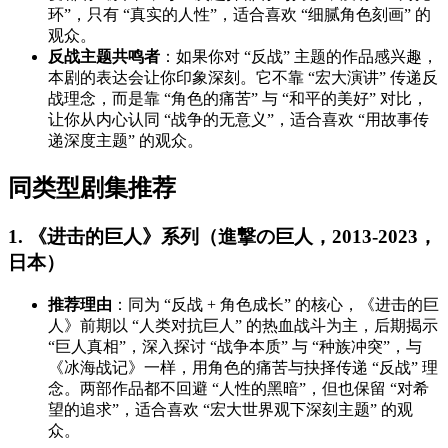
环”，只有 “真实的人性”，适合喜欢 “细腻角色刻画” 的
观众。
反战主题共鸣者
：如果你对 “反战” 主题的作品感兴趣，
本剧的表达会让你印象深刻。它不靠 “宏大演讲” 传递反
战理念，而是靠 “角色的痛苦” 与 “和平的美好” 对比，
让你从内心认同 “战争的无意义”，适合喜欢 “用故事传
递深度主题” 的观众。
同类型剧集推荐
1. 《进击的巨人》系列（進撃の巨人，2013-2023，
日本）
推荐理由
：同为 “反战 + 角色成长” 的核心，《进击的巨
人》前期以 “人类对抗巨人” 的热血战斗为主，后期揭示
“巨人真相”，深入探讨 “战争本质” 与 “种族冲突”，与
《冰海战记》一样，用角色的痛苦与抉择传递 “反战” 理
念。两部作品都不回避 “人性的黑暗”，但也保留 “对希
望的追求”，适合喜欢 “宏大世界观下深刻主题” 的观
众。