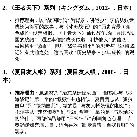
2. 《王者天下》系列（キングダム，2012- ，日本）
推荐理由
：以 “战国时代” 为背景，讲述少年李信从奴隶
成长为将军的故事，与《冰海战记》的 “历史背景 + 角
色成长” 设定相似。《王者天下》通过战争场面展现 “战
国的残酷”，通过李信的成长传递 “守护他人” 的信念，
虽风格更 “热血”，但对 “战争与和平” 的思考与《冰海战
记》有共通之处，适合喜欢 “历史战争 + 少年成长” 的观
众。
3. 《夏目友人帐》系列（夏目友人帳，2008- ，日
本）
推荐理由
：虽题材为 “治愈系妖怪动画”，但核心与《冰
海战记》第二季的 “救赎” 主题相似。夏目贵志从 “孤独
自卑” 到 “接纳自我”，靠的是 “与友人帐妖怪的相处”；
托尔芬从 “迷茫愧疚” 到 “找到希望”，靠的是 “与埃纳尔
的陪伴”。两部作品都用 “日常细节” 刻画角色心理，节
奏舒缓却充满力量，适合喜欢 “细腻情感 + 自我救赎” 的
观众。