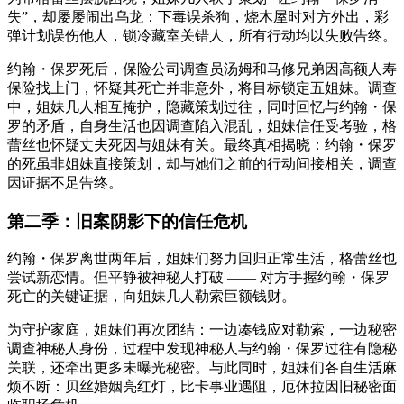
失”，却屡屡闹出乌龙：下毒误杀狗，烧木屋时对方外出，彩
弹计划误伤他人，锁冷藏室关错人，所有行动均以失败告终。
约翰・保罗死后，保险公司调查员汤姆和马修兄弟因高额人寿
保险找上门，怀疑其死亡并非意外，将目标锁定五姐妹。调查
中，姐妹几人相互掩护，隐藏策划过往，同时回忆与约翰・保
罗的矛盾，自身生活也因调查陷入混乱，姐妹信任受考验，格
蕾丝也怀疑丈夫死因与姐妹有关。最终真相揭晓：约翰・保罗
的死虽非姐妹直接策划，却与她们之前的行动间接相关，调查
因证据不足告终。
第二季：旧案阴影下的信任危机
约翰・保罗离世两年后，姐妹们努力回归正常生活，格蕾丝也
尝试新恋情。但平静被神秘人打破 —— 对方手握约翰・保罗
死亡的关键证据，向姐妹几人勒索巨额钱财。
为守护家庭，姐妹们再次团结：一边凑钱应对勒索，一边秘密
调查神秘人身份，过程中发现神秘人与约翰・保罗过往有隐秘
关联，还牵出更多未曝光秘密。与此同时，姐妹们各自生活麻
烦不断：贝丝婚姻亮红灯，比卡事业遇阻，厄休拉因旧秘密面