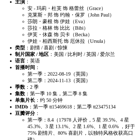
主演
：
安 - 玛莉・杜芙 饰 格蕾丝（Grace）
克莱斯・邦 饰 约翰・保罗（John Paul）
莎朗・豪根 饰 伊娃（Eva）
莎拉・格林 饰 比比（Bibi）
伊芙・休森 饰 贝卡（Becka）
伊娃・柏西斯托 饰 厄休拉（Ursula）
类型
：剧情 / 喜剧 / 惊悚
制片国家 / 地区
：美国 / 比利时 / 英国 / 爱尔兰
语言
：英语
首播时间
：
第一季：2022-08-19（英国）
第二季：2024-11-13（英国）
季数
：2 季
集数
：第一季 10 集，第二季 8 集
单集片长
：约 50 分钟
IMDb
：第一季 tt15469618；第二季 tt23475134
豆瓣评分
：
第一季：8.4（17978 人评价，5 星 39.5%、4 星
45.3%、3 星 13.1%、2 星 1.6%、1 星 0.6% ，好于
75% 剧情片、80% 喜剧片，以独特风格收获高口
碑）