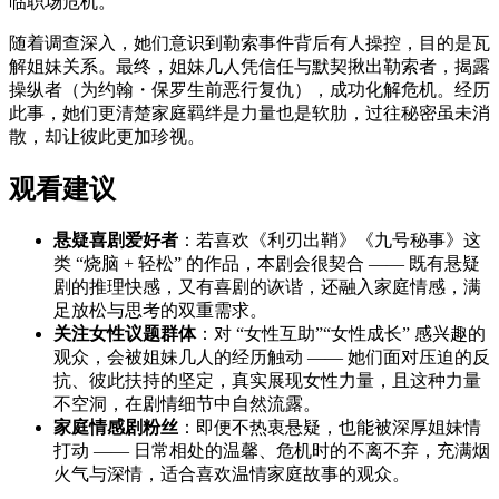
临职场危机。
随着调查深入，她们意识到勒索事件背后有人操控，目的是瓦
解姐妹关系。最终，姐妹几人凭信任与默契揪出勒索者，揭露
操纵者（为约翰・保罗生前恶行复仇），成功化解危机。经历
此事，她们更清楚家庭羁绊是力量也是软肋，过往秘密虽未消
散，却让彼此更加珍视。
观看建议
悬疑喜剧爱好者
：若喜欢《利刃出鞘》《九号秘事》这
类 “烧脑 + 轻松” 的作品，本剧会很契合 —— 既有悬疑
剧的推理快感，又有喜剧的诙谐，还融入家庭情感，满
足放松与思考的双重需求。
关注女性议题群体
：对 “女性互助”“女性成长” 感兴趣的
观众，会被姐妹几人的经历触动 —— 她们面对压迫的反
抗、彼此扶持的坚定，真实展现女性力量，且这种力量
不空洞，在剧情细节中自然流露。
家庭情感剧粉丝
：即便不热衷悬疑，也能被深厚姐妹情
打动 —— 日常相处的温馨、危机时的不离不弃，充满烟
火气与深情，适合喜欢温情家庭故事的观众。