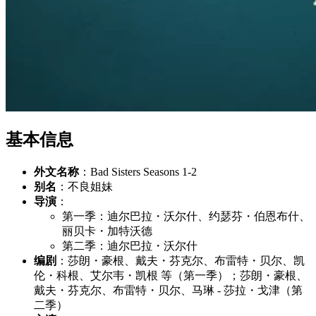
基本信息
外文名称
：Bad Sisters Seasons 1-2
别名
：不良姐妹
导演
：
第一季：迪尔巴拉・沃尔什、约瑟芬・伯恩布什、
丽贝卡・加特沃德
第二季：迪尔巴拉・沃尔什
编剧
：莎朗・豪根、戴夫・芬克尔、布雷特・贝尔、凯
伦・科根、艾尔韦・凯根 等（第一季）；莎朗・豪根、
戴夫・芬克尔、布雷特・贝尔、马琳 - 莎拉・戈津（第
二季）