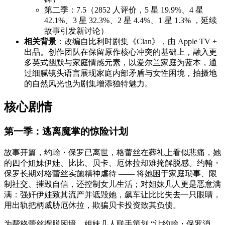
第二季：7.5（2852 人评价，5 星 19.9%、4 星
42.1%、3 星 32.3%、2 星 4.4%、1 星 1.3% ，延续
故事引发新讨论）
相关背景
：改编自比利时剧集《Clan》，由 Apple TV +
出品。创作团队在保留原作核心冲突的基础上，融入更
多英式幽默与家庭情感元素，以爱尔兰家庭为蓝本，通
过细腻镜头语言展现家庭内部矛盾与女性困境，拍摄地
的自然风光也为剧集增添独特魅力。
核心剧情
第一季：逃离魔掌的惊险计划
故事开篇，约翰・保罗已离世，格蕾丝在葬礼上看似悲痛，她
的四个姐妹伊娃、比比、贝卡、厄休拉却难掩解脱感。约翰・
保罗长期对格蕾丝实施精神虐待 —— 将她困于家庭琐事、限
制社交、摧毁自信，还控制女儿生活；对姐妹几人更是恶意满
满：强奸伊娃致其流产并诋毁她，飙车让比比失去一只眼睛，
用出轨把柄威胁厄休拉，欺骗贝卡投资致其负债。
为帮格蕾丝摆脱困境，姐妹几人联手策划 “让约翰・保罗消