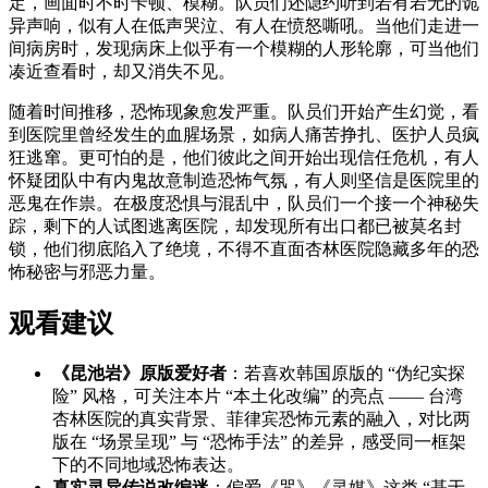
定，画面时不时卡顿、模糊。队员们还隐约听到若有若无的诡
异声响，似有人在低声哭泣、有人在愤怒嘶吼。当他们走进一
间病房时，发现病床上似乎有一个模糊的人形轮廓，可当他们
凑近查看时，却又消失不见。
随着时间推移，恐怖现象愈发严重。队员们开始产生幻觉，看
到医院里曾经发生的血腥场景，如病人痛苦挣扎、医护人员疯
狂逃窜。更可怕的是，他们彼此之间开始出现信任危机，有人
怀疑团队中有内鬼故意制造恐怖气氛，有人则坚信是医院里的
恶鬼在作祟。在极度恐惧与混乱中，队员们一个接一个神秘失
踪，剩下的人试图逃离医院，却发现所有出口都已被莫名封
锁，他们彻底陷入了绝境，不得不直面杏林医院隐藏多年的恐
怖秘密与邪恶力量。
观看建议
《昆池岩》原版爱好者
：若喜欢韩国原版的 “伪纪实探
险” 风格，可关注本片 “本土化改编” 的亮点 —— 台湾
杏林医院的真实背景、菲律宾恐怖元素的融入，对比两
版在 “场景呈现” 与 “恐怖手法” 的差异，感受同一框架
下的不同地域恐怖表达。
真实灵异传说改编迷
：偏爱《咒》《灵媒》这类 “基于