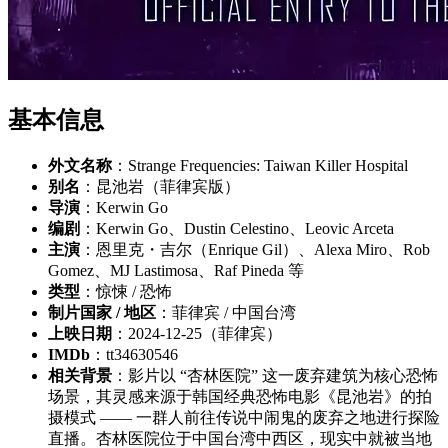
基本信息
外文名称
：Strange Frequencies: Taiwan Killer Hospital
别名
：昆池岩（菲律宾版）
导演
：Kerwin Go
编剧
：Kerwin Go、Dustin Celestino、Leovic Arceta
主演
：恩里克・吉尔（Enrique Gil）、Alexa Miro、Rob
Gomez、MJ Lastimosa、Raf Pineda 等
类型
：惊悚 / 恐怖
制片国家 / 地区
：菲律宾 / 中国台湾
上映日期
：2024-12-25（菲律宾）
IMDb
：tt34630546
相关背景
：影片以 “杏林医院” 这一废弃建筑为核心恐怖
场景，其灵感来源于韩国经典恐怖电影《昆池岩》的拍
摄模式 —— 一群人前往传说中闹鬼的废弃之地进行探险
直播。杏林医院位于中国台湾中西区，现实中就被当地