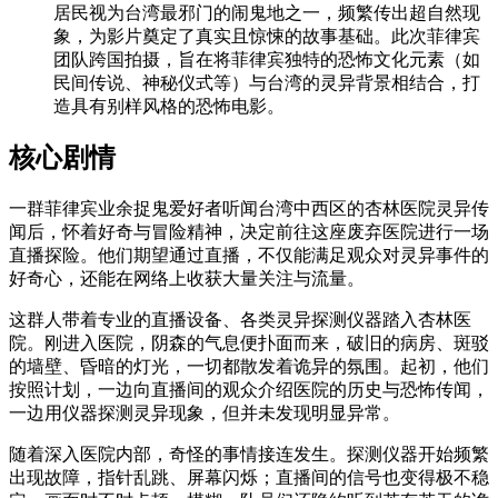
居民视为台湾最邪门的闹鬼地之一，频繁传出超自然现
象，为影片奠定了真实且惊悚的故事基础。此次菲律宾
团队跨国拍摄，旨在将菲律宾独特的恐怖文化元素（如
民间传说、神秘仪式等）与台湾的灵异背景相结合，打
造具有别样风格的恐怖电影。
核心剧情
一群菲律宾业余捉鬼爱好者听闻台湾中西区的杏林医院灵异传
闻后，怀着好奇与冒险精神，决定前往这座废弃医院进行一场
直播探险。他们期望通过直播，不仅能满足观众对灵异事件的
好奇心，还能在网络上收获大量关注与流量。
这群人带着专业的直播设备、各类灵异探测仪器踏入杏林医
院。刚进入医院，阴森的气息便扑面而来，破旧的病房、斑驳
的墙壁、昏暗的灯光，一切都散发着诡异的氛围。起初，他们
按照计划，一边向直播间的观众介绍医院的历史与恐怖传闻，
一边用仪器探测灵异现象，但并未发现明显异常。
随着深入医院内部，奇怪的事情接连发生。探测仪器开始频繁
出现故障，指针乱跳、屏幕闪烁；直播间的信号也变得极不稳