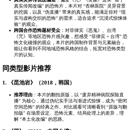
真实传闻改编” 的恐怖片，本片对 “杏林医院” 灵异背景
的挖掘，以及 “伪直播” 带来的真实感，能满足你对 “现
实与虚构交织的恐怖” 的需求，适合追求 “沉浸式惊悚体
验” 的观众。
跨国合作恐怖题材受众
：对菲律宾《恶鬼》、台湾
《咒》等地区恐怖片感兴趣，想感受 “菲律宾 + 台湾” 恐
怖文化碰撞的观众，本片的跨国制作背景与元素融合，
能让你看到不同地域恐怖风格的结合，拓宽对恐怖类型
片的认知。
同类型影片推荐
1. 《昆池岩》（2018，韩国）
推荐理由
：本片的翻拍原版，以 “废弃精神病院探险直
播” 为核心，通过伪纪实手法与渐进式惊悚，成为 “密闭
空间恐怖” 的经典之作。对比观看可清晰看到 “原版与翻
拍版” 在场景设定、恐怖元素、结局处理上的差异，理
解 “本土化改编” 的思路。