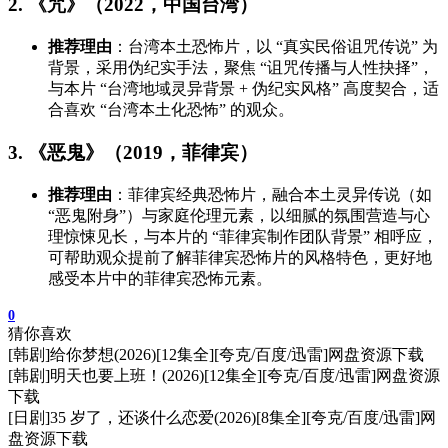
2. 《咒》（2022，中国台湾）
推荐理由
：台湾本土恐怖片，以 “真实民俗诅咒传说” 为
背景，采用伪纪实手法，聚焦 “诅咒传播与人性抉择”，
与本片 “台湾地域灵异背景 + 伪纪实风格” 高度契合，适
合喜欢 “台湾本土化恐怖” 的观众。
3. 《恶鬼》（2019，菲律宾）
推荐理由
：菲律宾经典恐怖片，融合本土灵异传说（如
“恶鬼附身”）与家庭伦理元素，以细腻的氛围营造与心
理惊悚见长，与本片的 “菲律宾制作团队背景” 相呼应，
可帮助观众提前了解菲律宾恐怖片的风格特色，更好地
感受本片中的菲律宾恐怖元素。
0
猜你喜欢
[韩剧]给你梦想(2026)[12集全][夸克/百度/迅雷]网盘资源下载
[韩剧]明天也要上班！(2026)[12集全][夸克/百度/迅雷]网盘资源
下载
[日剧]35 岁了，还谈什么恋爱(2026)[8集全][夸克/百度/迅雷]网
盘资源下载