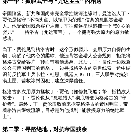
第一季：孤胆武士与 “尤达宝宝” 的相遇
帝国陷落、新共和国尚未完全掌控银河边缘时，曼达洛人丁・
贾伦是恪守 “不摘头盔、以铠甲为荣耀” 信条的孤胆赏金猎
人。他受帝国残余客户雇佣，前往偏远星球追捕一个 “50 岁的
婴儿”—— 格洛古（尤达宝宝），一个拥有强大原力的原力敏
感者。
当丁・贾伦见到格洛古时，这个形似婴儿、会用原力自保的生
物，唤醒了他内心的柔软。他违背赏金猎人公会规则，拒绝将
格洛古交给客户，转而带着他逃离。此后，丁・贾伦一边躲避
公会与帝国判官的追杀，一边寻找格洛古的身世线索，途中结
识前反抗军士兵卡拉・杜恩、机器人 IG-11，三人联手对抗沙
漠土匪、营救冰封囚犯，建立深厚信任。
格洛古多次用原力拯救丁・贾伦（如修复飞船引擎、抵挡敌人
攻击），丁・贾伦也从 “孤独猎人” 彻底转变为格洛古的 “守
护者”。最终，丁・贾伦击败前来抢夺格洛古的帝国判官，带
着格洛古继续流浪，目标是为他找到 “能教授原力的绝地武
士”。
第二季：寻路绝地，对抗帝国残余