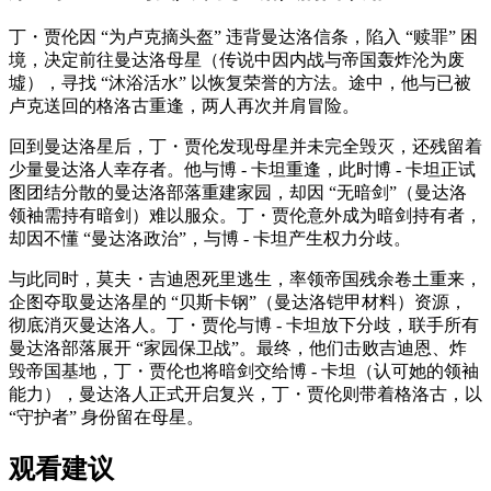
丁・贾伦因 “为卢克摘头盔” 违背曼达洛信条，陷入 “赎罪” 困
境，决定前往曼达洛母星（传说中因内战与帝国轰炸沦为废
墟），寻找 “沐浴活水” 以恢复荣誉的方法。途中，他与已被
卢克送回的格洛古重逢，两人再次并肩冒险。
回到曼达洛星后，丁・贾伦发现母星并未完全毁灭，还残留着
少量曼达洛人幸存者。他与博 - 卡坦重逢，此时博 - 卡坦正试
图团结分散的曼达洛部落重建家园，却因 “无暗剑”（曼达洛
领袖需持有暗剑）难以服众。丁・贾伦意外成为暗剑持有者，
却因不懂 “曼达洛政治”，与博 - 卡坦产生权力分歧。
与此同时，莫夫・吉迪恩死里逃生，率领帝国残余卷土重来，
企图夺取曼达洛星的 “贝斯卡钢”（曼达洛铠甲材料）资源，
彻底消灭曼达洛人。丁・贾伦与博 - 卡坦放下分歧，联手所有
曼达洛部落展开 “家园保卫战”。最终，他们击败吉迪恩、炸
毁帝国基地，丁・贾伦也将暗剑交给博 - 卡坦（认可她的领袖
能力），曼达洛人正式开启复兴，丁・贾伦则带着格洛古，以
“守护者” 身份留在母星。
观看建议