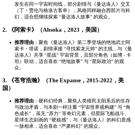
发生在同一宇宙时间线，部分剧情与《曼达洛人》交叉
（丁・贾伦与格洛古客串），风格同样融合西部片与科
幻，适合想继续探索 “曼达洛人故事” 的观众。
2. 《阿索卡》（Ahsoka，2023，美国）
推荐理由
：聚焦《曼达洛人》第二季登场的绝地武士阿
索卡・塔诺，剧情承接 “寻找索龙元帅” 的主线，与《曼
达洛人》共享 “星战” 宇宙背景，且部分角色（如博 - 卡
坦）联动，适合喜欢 “绝地故事” 与 “星际政治” 的观
众。
3. 《苍穹浩瀚》（The Expanse，2015-2022，美
国）
推荐理由
：硬科幻经典，聚焦人类殖民太阳系后的生存
与政治矛盾，与本剧一样注重 “宇宙世界观构建” 与 “角
色成长”，虽无 “原力” 等奇幻元素，但星际飞船战斗、
星球生态刻画的 “硬核感”，与《曼达洛人》的科幻质感
一脉相承，适合喜欢 “严肃科幻” 的观众。