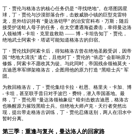
丁・贾伦与格洛古的核心任务仍是 “寻找绝地”。在塔图因星
球，丁・贾伦与沙漠部落合作，击败威胁小镇的巨型克雷特
龙，意外结识持有 “曼达洛铠甲” 的治安官科布・万斯；随后
接受护送蛙人母子的任务，在太空遭遇海盗袭击，幸得曼达洛
人领袖博 - 卡坦・克里兹救助 —— 博 - 卡坦告知丁・贾伦，
绝地武士阿索卡・塔诺可能知道格洛古的归宿。
丁・贾伦找到阿索卡后，得知格洛古曾在绝地圣殿受训，因帝
国 “绝地大清洗” 逃亡，且他对丁・贾伦的 “依恋” 会影响原力
修炼，阿索卡不愿收其为徒。与此同时，帝国残余领袖莫夫・
吉迪恩率军绑架格洛古，企图用他的原力打造 “黑暗士兵” 军
团。
为救回格洛古，丁・贾伦集结卡拉・杜恩、格里夫・卡加、博
- 卡坦，甚至联手昔日对手波巴・费特，潜入帝国基地。最
终，丁・贾伦用 “曼达洛领袖象征” 暗剑击败吉迪恩，格洛古
也唤醒原力摧毁黑暗士兵。但绝地大师卢克・天行者突然出
现，提出带走格洛古训练，丁・贾伦忍痛送别，两人在泪水中
暂时分离。
第三季：重逢与复兴，曼达洛人的回家路