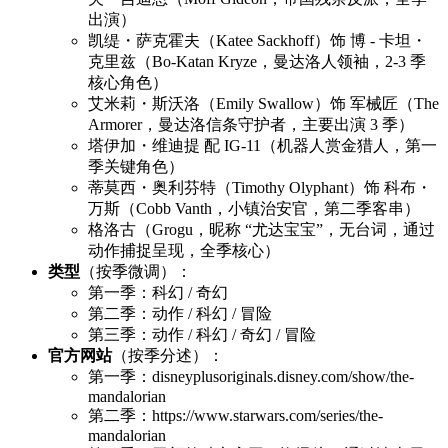
出演）
凯缇・萨克霍夫（Katee Sackhoff）饰 博 - 卡坦・
克里兹（Bo-Katan Kryze，曼达洛人领袖，2-3 季
核心角色）
艾米莉・斯沃洛（Emily Swallow）饰 军械匠（The
Armorer，曼达洛信条守护者，主要出演 3 季）
塔伊加・维迪提 配 IG-11（机器人赏金猎人，第一
季关键角色）
蒂莫西・奥利芬特（Timothy Olyphant）饰 科布・
万斯（Cobb Vanth，小镇治安官，第二季客串）
格洛古（Grogu，昵称 “尤达宝宝”，无台词，通过
动作捕捉呈现，全季核心）
类型
（按季微调）：
第一季：科幻 / 奇幻
第二季：动作 / 科幻 / 冒险
第三季：动作 / 科幻 / 奇幻 / 冒险
官方网站
（按季分述）：
第一季：disneyplusoriginals.disney.com/show/the-
mandalorian
第二季：https://www.starwars.com/series/the-
mandalorian