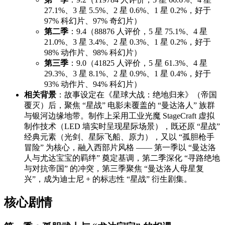
27.1%、3 星 5.5%、2 星 0.6%、1 星 0.2%，好于
97% 科幻片、97% 奇幻片）
第二季
：9.4（88876 人评价，5 星 75.1%、4 星
21.0%、3 星 3.4%、2 星 0.3%、1 星 0.2%，好于
98% 动作片、98% 科幻片）
第三季
：9.0（41825 人评价，5 星 61.3%、4 星
29.3%、3 星 8.1%、2 星 0.9%、1 星 0.4%，好于
93% 动作片、94% 科幻片）
相关背景
：故事设定在《星球大战：绝地归来》（帝国
覆灭）后，聚焦 “星战” 电影未覆盖的 “曼达洛人” 族群
与银河边缘地带。制作上采用工业光魔 StageCraft 虚拟
制作技术（LED 墙实时呈现星际场景），既还原 “星战”
经典元素（光剑、星际飞船、原力），又以 “孤胆枪手
冒险” 为核心，融入西部片风格 —— 第一季以 “曼达洛
人与尤达宝宝的羁绊” 奠定基调，第二季深化 “寻路绝地
与对抗帝国” 的冲突，第三季聚焦 “曼达洛人母星复
兴”，成为迪士尼 + 的标志性 “星战” 衍生剧集。
核心剧情