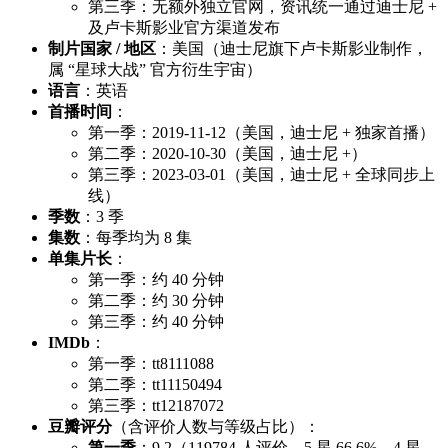
第三季：无额外独立官网，资讯统一通过迪士尼 +
及卢卡斯影业官方渠道发布
制片国家 / 地区
：美国（迪士尼旗下卢卡斯影业制作，
属 “星球大战” 官方衍生宇宙）
语言
：英语
首播时间
：
第一季：2019-11-12（美国，迪士尼 + 独家首播）
第二季：2020-10-30（美国，迪士尼 +）
第三季：2023-03-01（美国，迪士尼 + 全球同步上
线）
季数
：3 季
集数
：每季均为 8 集
单集片长
：
第一季：约 40 分钟
第二季：约 30 分钟
第三季：约 40 分钟
IMDb
：
第一季：tt8111088
第二季：tt11150494
第三季：tt12187072
豆瓣评分
（含评价人数与等级占比）：
第一季
：9.2（119784 人评价，5 星 66.6%、4 星