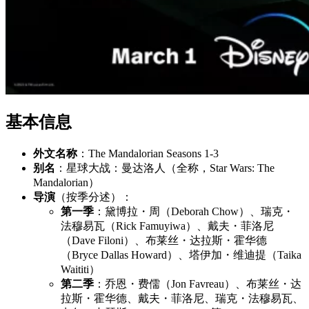
基本信息
外文名称
：The Mandalorian Seasons 1-3
别名
：星球大战：曼达洛人（全称，Star Wars: The
Mandalorian）
导演
（按季分述）：
第一季
：黛博拉・周（Deborah Chow）、瑞克・
法穆易瓦（Rick Famuyiwa）、戴夫・菲洛尼
（Dave Filoni）、布莱丝・达拉斯・霍华德
（Bryce Dallas Howard）、塔伊加・维迪提（Taika
Waititi）
第二季
：乔恩・费儒（Jon Favreau）、布莱丝・达
拉斯・霍华德、戴夫・菲洛尼、瑞克・法穆易瓦、