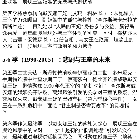
业联姻，展现王室婚姻的无奈与悲剧伏笔。
第四季将焦点转向戴安娜王妃（艾玛・科林 饰）：从她嫁入
王室的万众瞩目，到婚姻中的孤独与挣扎（查尔斯与卡米拉的
藕断丝连），再到她以 “人民的王妃” 身份参与公益、赢得民
众喜爱，剧集细腻呈现她与王室体制的冲突。同时，撒切尔夫
人（吉莲・安德森 饰）出任首相，与女王在政策、理念上的
分歧，进一步展现王室与政府的权力博弈。
5-6 季（1990-2005）：悲剧与王室的未来
第五季由艾美达・斯丹顿饰演晚年伊丽莎白二世，多米尼克・
韦斯特饰演中年查尔斯王子，伊丽莎白・德比齐饰演成熟戴安
娜王妃。剧情聚焦 1990 年代王室的 “危机时刻”：查尔斯与戴
安娜的婚姻公开破裂、离婚风波引发的公众对王室的质疑、温
莎城堡火灾、戴安娜王妃的巴黎车祸（第六季核心事件）。女
王在一系列危机中，面临 “君主制是否需要改革” 的灵魂拷
问。
第六季作为最终季，以戴安娜王妃的葬礼为起点，展现王室在
舆论风暴中的应对 —— 女王起初的 “低调处理” 引发民众不
满，最终通过电视讲话挽回民心；同时聚焦威廉王子（埃德・