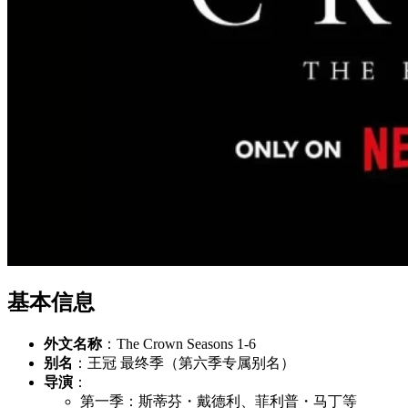
基本信息
外文名称
：The Crown Seasons 1-6
别名
：王冠 最终季（第六季专属别名）
导演
：
第一季：斯蒂芬・戴德利、菲利普・马丁等