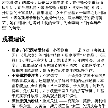
麦克维 饰）的成长：从丧母之痛中走出，在伊顿公学重新适
应生活，直至与凯特・米德尔顿（梅格・贝拉米 饰）相遇，
开启新的王室童话。剧集结尾，女王在登基五十周年之际回顾
一生：查尔斯与卡米拉的婚姻合法化、威廉与凯特的爱情萌
芽，她在回顾中思考君主制的未来，为全季画上 “传承与希
望” 的句号。
观看建议
历史 / 传记题材爱好者
：必看剧集 —— 若喜欢《唐顿庄
园》《凡尔赛》等 “制作精良 + 历史厚重” 的作品，《王
冠》1-6 季以王室为切口，展现英国 70 年的社会、政治
变迁，既能满足对历史细节的考究需求，又能感受传记
叙事的情感深度，是历史传记类剧集的标杆之作。
王室题材关注者
：不容错过 —— 无论是对英国王室的八
卦轶事感兴趣，还是想深入了解君主制的运作逻辑，本
剧都能提供全面视角：从王室婚姻、子女教育，到政治
博弈、危机应对，几乎覆盖王室生活的所有维度，且基
于真实事件改编，兼具观赏性与知识性。
演技派演员粉丝
：重点关注 —— 克莱尔・芙伊、奥利维
娅・科尔曼、艾美达・斯丹顿三位 “女王” 的演技各有千