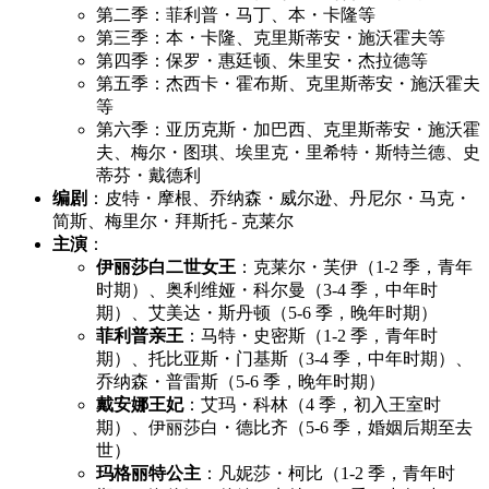
第二季：菲利普・马丁、本・卡隆等
第三季：本・卡隆、克里斯蒂安・施沃霍夫等
第四季：保罗・惠廷顿、朱里安・杰拉德等
第五季：杰西卡・霍布斯、克里斯蒂安・施沃霍夫
等
第六季：亚历克斯・加巴西、克里斯蒂安・施沃霍
夫、梅尔・图琪、埃里克・里希特・斯特兰德、史
蒂芬・戴德利
编剧
：皮特・摩根、乔纳森・威尔逊、丹尼尔・马克・
简斯、梅里尔・拜斯托 - 克莱尔
主演
：
伊丽莎白二世女王
：克莱尔・芙伊（1-2 季，青年
时期）、奥利维娅・科尔曼（3-4 季，中年时
期）、艾美达・斯丹顿（5-6 季，晚年时期）
菲利普亲王
：马特・史密斯（1-2 季，青年时
期）、托比亚斯・门基斯（3-4 季，中年时期）、
乔纳森・普雷斯（5-6 季，晚年时期）
戴安娜王妃
：艾玛・科林（4 季，初入王室时
期）、伊丽莎白・德比齐（5-6 季，婚姻后期至去
世）
玛格丽特公主
：凡妮莎・柯比（1-2 季，青年时