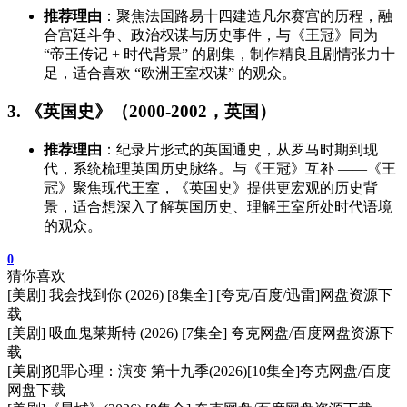
推荐理由
：聚焦法国路易十四建造凡尔赛宫的历程，融
合宫廷斗争、政治权谋与历史事件，与《王冠》同为
“帝王传记 + 时代背景” 的剧集，制作精良且剧情张力十
足，适合喜欢 “欧洲王室权谋” 的观众。
3. 《英国史》（2000-2002，英国）
推荐理由
：纪录片形式的英国通史，从罗马时期到现
代，系统梳理英国历史脉络。与《王冠》互补 ——《王
冠》聚焦现代王室，《英国史》提供更宏观的历史背
景，适合想深入了解英国历史、理解王室所处时代语境
的观众。
0
猜你喜欢
[美剧] 我会找到你 (2026) [8集全] [夸克/百度/迅雷]网盘资源下
载
[美剧] 吸血鬼莱斯特 (2026) [7集全] 夸克网盘/百度网盘资源下
载
[美剧]犯罪心理：演变 第十九季(2026)[10集全]夸克网盘/百度
网盘下载