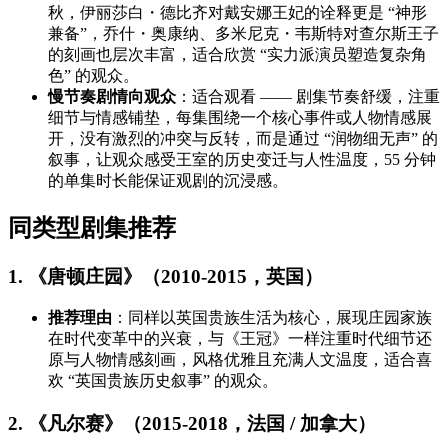
秋，伊丽莎白・德比齐对戴安娜王妃的诠释更是 “神形
兼备”，乔什・奥康纳、多米尼克・韦斯特对查尔斯王子
的刻画也层次丰富，适合欣赏 “实力派演员塑造复杂角
色” 的观众。
慢节奏剧情向观众
：适合观看 —— 剧集节奏舒缓，注重
细节与情感铺垫，每集围绕一个核心事件或人物情感展
开，没有激烈的冲突与反转，而是通过 “润物细无声” 的
叙事，让观众感受王室的历史变迁与人性温度，55 分钟
的单集时长能保证观剧的沉浸感。
同类型剧集推荐
1. 《唐顿庄园》（2010-2015，英国）
推荐理由
：同样以英国贵族生活为核心，展现庄园家族
在时代变革中的兴衰，与《王冠》一样注重时代细节还
原与人物情感刻画，风格优雅且充满人文温度，适合喜
欢 “英国贵族历史叙事” 的观众。
2. 《凡尔赛》（2015-2018，法国 / 加拿大）