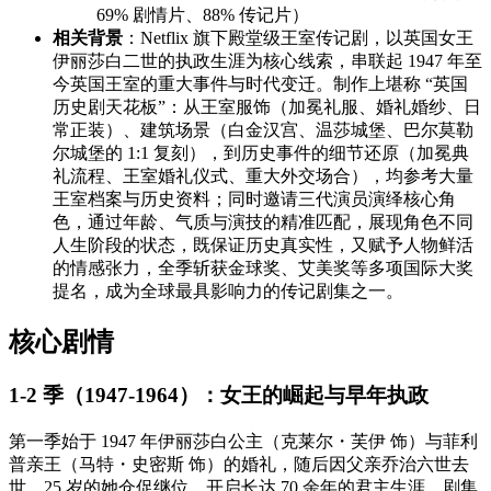
69% 剧情片、88% 传记片）
相关背景
：Netflix 旗下殿堂级王室传记剧，以英国女王
伊丽莎白二世的执政生涯为核心线索，串联起 1947 年至
今英国王室的重大事件与时代变迁。制作上堪称 “英国
历史剧天花板”：从王室服饰（加冕礼服、婚礼婚纱、日
常正装）、建筑场景（白金汉宫、温莎城堡、巴尔莫勒
尔城堡的 1:1 复刻），到历史事件的细节还原（加冕典
礼流程、王室婚礼仪式、重大外交场合），均参考大量
王室档案与历史资料；同时邀请三代演员演绎核心角
色，通过年龄、气质与演技的精准匹配，展现角色不同
人生阶段的状态，既保证历史真实性，又赋予人物鲜活
的情感张力，全季斩获金球奖、艾美奖等多项国际大奖
提名，成为全球最具影响力的传记剧集之一。
核心剧情
1-2 季（1947-1964）：女王的崛起与早年执政
第一季始于 1947 年伊丽莎白公主（克莱尔・芙伊 饰）与菲利
普亲王（马特・史密斯 饰）的婚礼，随后因父亲乔治六世去
世，25 岁的她仓促继位，开启长达 70 余年的君主生涯。剧集