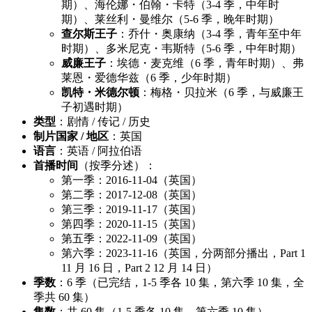
期）、海伦娜・伯翰・卡特（3-4 季，中年时
期）、莱丝利・曼维尔（5-6 季，晚年时期）
查尔斯王子
：乔什・奥康纳（3-4 季，青年至中年
时期）、多米尼克・韦斯特（5-6 季，中年时期）
威廉王子
：埃德・麦克维（6 季，青年时期）、弗
莱恩・爱德华兹（6 季，少年时期）
凯特・米德尔顿
：梅格・贝拉米（6 季，与威廉王
子初遇时期）
类型
：剧情 / 传记 / 历史
制片国家 / 地区
：英国
语言
：英语 / 阿拉伯语
首播时间
（按季分述）：
第一季：2016-11-04（英国）
第二季：2017-12-08（英国）
第三季：2019-11-17（英国）
第四季：2020-11-15（英国）
第五季：2022-11-09（英国）
第六季：2023-11-16（英国，分两部分播出，Part 1
11 月 16 日，Part 2 12 月 14 日）
季数
：6 季（已完结，1-5 季各 10 集，第六季 10 集，全
季共 60 集）
集数
：共 60 集（1-5 季各 10 集，第六季 10 集）