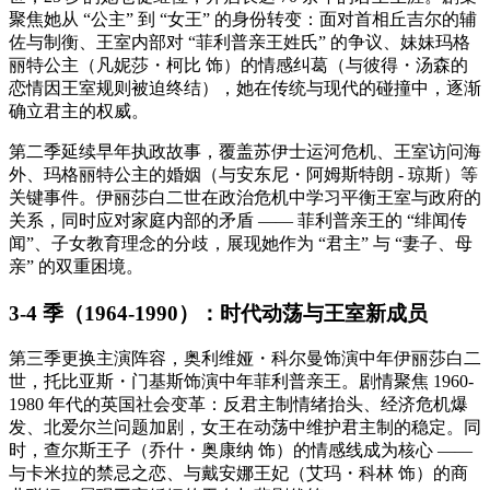
聚焦她从 “公主” 到 “女王” 的身份转变：面对首相丘吉尔的辅
佐与制衡、王室内部对 “菲利普亲王姓氏” 的争议、妹妹玛格
丽特公主（凡妮莎・柯比 饰）的情感纠葛（与彼得・汤森的
恋情因王室规则被迫终结），她在传统与现代的碰撞中，逐渐
确立君主的权威。
第二季延续早年执政故事，覆盖苏伊士运河危机、王室访问海
外、玛格丽特公主的婚姻（与安东尼・阿姆斯特朗 - 琼斯）等
关键事件。伊丽莎白二世在政治危机中学习平衡王室与政府的
关系，同时应对家庭内部的矛盾 —— 菲利普亲王的 “绯闻传
闻”、子女教育理念的分歧，展现她作为 “君主” 与 “妻子、母
亲” 的双重困境。
3-4 季（1964-1990）：时代动荡与王室新成员
第三季更换主演阵容，奥利维娅・科尔曼饰演中年伊丽莎白二
世，托比亚斯・门基斯饰演中年菲利普亲王。剧情聚焦 1960-
1980 年代的英国社会变革：反君主制情绪抬头、经济危机爆
发、北爱尔兰问题加剧，女王在动荡中维护君主制的稳定。同
时，查尔斯王子（乔什・奥康纳 饰）的情感线成为核心 ——
与卡米拉的禁忌之恋、与戴安娜王妃（艾玛・科林 饰）的商