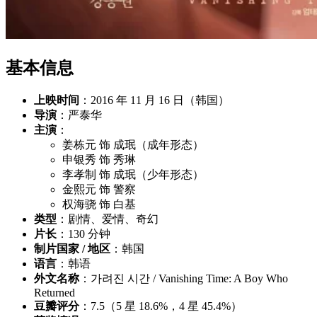
基本信息
上映时间
：2016 年 11 月 16 日（韩国）
导演
：严泰华
主演
：
姜栋元 饰 成珉（成年形态）
申银秀 饰 秀琳
李孝制 饰 成珉（少年形态）
金熙元 饰 警察
权海骁 饰 白基
类型
：剧情、爱情、奇幻
片长
：130 分钟
制片国家 / 地区
：韩国
语言
：韩语
外文名称
：가려진 시간 / Vanishing Time: A Boy Who
Returned
豆瓣评分
：7.5（5 星 18.6%，4 星 45.4%）