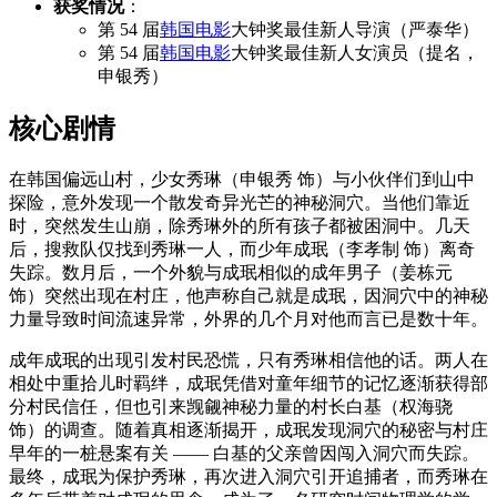
获奖情况
：
第 54 届
韩国电影
大钟奖最佳新人导演（严泰华）
第 54 届
韩国电影
大钟奖最佳新人女演员（提名，
申银秀）
核心剧情
在韩国偏远山村，少女秀琳（申银秀 饰）与小伙伴们到山中
探险，意外发现一个散发奇异光芒的神秘洞穴。当他们靠近
时，突然发生山崩，除秀琳外的所有孩子都被困洞中。几天
后，搜救队仅找到秀琳一人，而少年成珉（李孝制 饰）离奇
失踪。数月后，一个外貌与成珉相似的成年男子（姜栋元
饰）突然出现在村庄，他声称自己就是成珉，因洞穴中的神秘
力量导致时间流速异常，外界的几个月对他而言已是数十年。
成年成珉的出现引发村民恐慌，只有秀琳相信他的话。两人在
相处中重拾儿时羁绊，成珉凭借对童年细节的记忆逐渐获得部
分村民信任，但也引来觊觎神秘力量的村长白基（权海骁
饰）的调查。随着真相逐渐揭开，成珉发现洞穴的秘密与村庄
早年的一桩悬案有关 —— 白基的父亲曾因闯入洞穴而失踪。
最终，成珉为保护秀琳，再次进入洞穴引开追捕者，而秀琳在