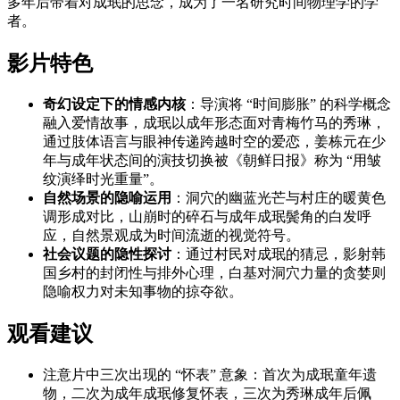
多年后带着对成珉的思念，成为了一名研究时间物理学的学
者。
影片特色
奇幻设定下的情感内核
：导演将 “时间膨胀” 的科学概念
融入爱情故事，成珉以成年形态面对青梅竹马的秀琳，
通过肢体语言与眼神传递跨越时空的爱恋，姜栋元在少
年与成年状态间的演技切换被《朝鲜日报》称为 “用皱
纹演绎时光重量”。
自然场景的隐喻运用
：洞穴的幽蓝光芒与村庄的暖黄色
调形成对比，山崩时的碎石与成年成珉鬓角的白发呼
应，自然景观成为时间流逝的视觉符号。
社会议题的隐性探讨
：通过村民对成珉的猜忌，影射韩
国乡村的封闭性与排外心理，白基对洞穴力量的贪婪则
隐喻权力对未知事物的掠夺欲。
观看建议
注意片中三次出现的 “怀表” 意象：首次为成珉童年遗
物，二次为成年成珉修复怀表，三次为秀琳成年后佩