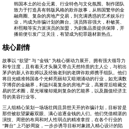
韩国本土的社会元素、行业特色与文化氛围。制作团队
致力于打造具有韩版风格的欺诈故事，从韩国繁华的金
融商圈、复杂的房地产交易，到充满诱惑的艺术娱乐行
业，均成为诈骗计划的舞台。演员阵容强大，朴敏英、
朴熙顺等实力派演员的加盟，为剧集品质提供保障，开
播前便引发广泛关注，有望成为犯罪题材新热点。
核心剧情
故事以 “欲望” 与 “金钱” 为核心驱动力展开。拥有强大领导力
和专注度，且有着天才头脑又带点天然特质的主人公，与初出
茅庐的新人诈欺师以及经验老到的老牌诈欺师携手组队。他们
将目光瞄准韩国各个光鲜亮丽却又暗潮涌动的行业，如充满数
字博弈的金融界，利益纠葛复杂的房地产业，高雅背后暗藏交
易的艺术圈，星光璀璨却规则复杂的艺能界，以及颜值经济主
导的美容行业等。
三人组精心策划一场场壮阔且异想天开的诈骗计划，目标皆是
那些被欲望蒙蔽双眼、满心追逐金钱的人们。他们凭借精湛的
演技、周密的布局和对人性弱点的精准拿捏，在各个行业的
“舞台” 上巧妙周旋，一步步诱导目标对象踏入精心设计的陷