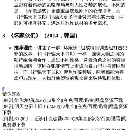
且都有着精妙的策略布局与对人性贪婪的展现。不同的
是，《诈欺游戏》更侧重游戏规则下的心理博弈，而
《行骗天下 KR》则融入更多行业背景与现实元素，两
部剧可相互补充，满足对欺诈题材的多元需求。
3. 《坏家伙们》（2014，韩国）
推荐理由
：讲述了一群 “坏家伙” 组成特别调查组打击犯
罪的故事。和《行骗天下 KR》一样，强调人物之间的
独特组合与合作，通过不同性格、背景角色之间的碰撞
推动剧情。该剧在犯罪情节上更偏向暴力犯罪与警匪对
抗，而《行骗天下 KR》聚焦诈骗领域，两者都能为喜
欢犯罪题材、人物群像塑造的观众带来独特观剧体验。
0
猜你喜欢
[韩剧]给你梦想(2026)[12集全][夸克/百度/迅雷]网盘资源下载
[韩剧]明天也要上班！(2026)[12集全][夸克/百度/迅雷]网盘资源
下载
[日剧]35 岁了，还谈什么恋爱(2026)[8集全][夸克/百度/迅雷]网
盘资源下载