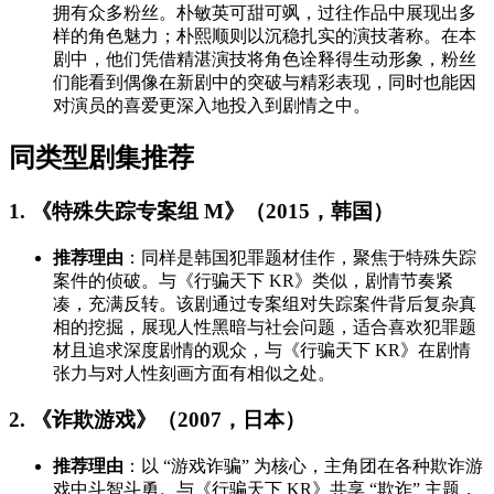
拥有众多粉丝。朴敏英可甜可飒，过往作品中展现出多
样的角色魅力；朴熙顺则以沉稳扎实的演技著称。在本
剧中，他们凭借精湛演技将角色诠释得生动形象，粉丝
们能看到偶像在新剧中的突破与精彩表现，同时也能因
对演员的喜爱更深入地投入到剧情之中。
同类型剧集推荐
1. 《特殊失踪专案组 M》（2015，韩国）
推荐理由
：同样是韩国犯罪题材佳作，聚焦于特殊失踪
案件的侦破。与《行骗天下 KR》类似，剧情节奏紧
凑，充满反转。该剧通过专案组对失踪案件背后复杂真
相的挖掘，展现人性黑暗与社会问题，适合喜欢犯罪题
材且追求深度剧情的观众，与《行骗天下 KR》在剧情
张力与对人性刻画方面有相似之处。
2. 《诈欺游戏》（2007，日本）
推荐理由
：以 “游戏诈骗” 为核心，主角团在各种欺诈游
戏中斗智斗勇。与《行骗天下 KR》共享 “欺诈” 主题，