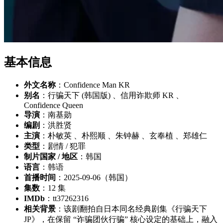
基本信息
外文名称
：Confidence Man KR
别名
：行骗天下 (韩国版) 、信用诈欺师 KR 、
Confidence Queen
导演
：南基勋
编剧
：洪胜贤
主演
：朴敏英 、朴熙顺 、朱钟赫 、玄奉植 、郑雄仁
类型
：剧情 / 犯罪
制片国家 / 地区
：韩国
语言
：韩语
首播时间
：2025-09-06（韩国）
集数
：12 集
IMDb
：tt37262316
相关背景
：该剧翻拍自日本同名经典剧集《行骗天下
JP》，在保留 “诈骗团伙行骗” 核心设定的基础上，融入