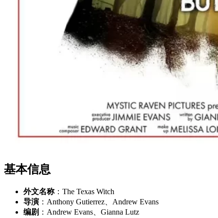
基本信息
外文名称
：The Texas Witch
导演
：Anthony Gutierrez、Andrew Evans
编剧
：Andrew Evans、Gianna Lutz