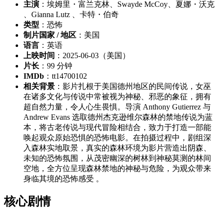
主演
：埃姆里・富兰克林、Swayde McCoy、夏娜・沃克
、Gianna Lutz 、卡特・伯奇
类型
：恐怖
制片国家 / 地区
：美国
语言
：英语
上映时间
：2025-06-03（美国）
片长
：99 分钟
IMDb
：tt14700102
相关背景
：影片扎根于美国德州地区的民间传说，女巫
在诸多文化与传说中常被视为神秘、邪恶的象征，拥有
超自然力量，令人心生畏惧。导演 Anthony Gutierrez 与
Andrew Evans 选取德州杰克逊维尔森林的禁地传说为蓝
本，将古老传说与现代冒险相结合，致力于打造一部能
唤起观众原始恐惧的恐怖电影。在拍摄过程中，剧组深
入森林实地取景，真实的森林环境为影片营造出阴森、
未知的恐怖氛围，从茂密幽深的树林到神秘莫测的林间
空地，全方位呈现森林禁地的神秘与危险，为观众带来
身临其境的恐怖感受 。
核心剧情