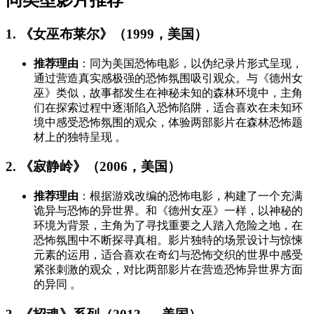
同类型影片推荐
1. 《女巫布莱尔》（1999，美国）
推荐理由
：同为美国恐怖电影，以伪纪录片形式呈现，
通过营造真实感极强的恐怖氛围吸引观众。与《德州女
巫》类似，故事都发生在神秘未知的森林环境中，主角
们在探索过程中逐渐陷入恐怖陷阱，适合喜欢在未知环
境中感受恐怖氛围的观众，体验两部影片在森林恐怖题
材上的独特呈现 。
2. 《寂静岭》（2006，美国）
推荐理由
：根据游戏改编的恐怖电影，构建了一个充满
诡异与恐怖的异世界。和《德州女巫》一样，以神秘的
环境为背景，主角为了寻找重要之人踏入危险之地，在
恐怖氛围中不断探寻真相。影片独特的场景设计与惊悚
元素的运用，适合喜欢在奇幻与恐怖交织的世界中感受
紧张刺激的观众，对比两部影片在营造恐怖异世界方面
的异同 。