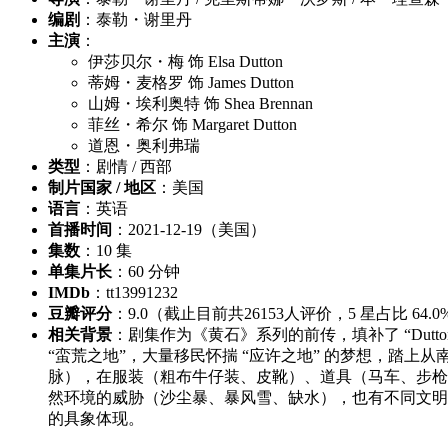
编剧
：泰勒・谢里丹
主演
：
伊莎贝尔・梅 饰 Elsa Dutton
蒂姆・麦格罗 饰 James Dutton
山姆・埃利奥特 饰 Shea Brennan
菲丝・希尔 饰 Margaret Dutton
道恩・奥利弗瑞
类型
：剧情 / 西部
制片国家 / 地区
：美国
语言
：英语
首播时间
：2021-12-19（美国）
集数
：10 集
单集片长
：60 分钟
IMDb
：tt13991232
豆瓣评分
：9.0（截止目前共26153人评价，5 星占比 64.0%
相关背景
：剧集作为《黄石》系列的前传，填补了 “Dutt
“蛮荒之地”，大量移民怀揣 “应许之地” 的梦想，踏
脉），在服装（粗布牛仔装、皮靴）、道具（马车、步枪）
然环境的威胁（沙尘暴、暴风雪、缺水），也有不同文明的
的具象体现。