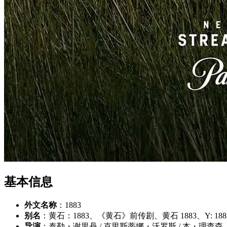
基本信息
外文名称
：1883
别名
：黄石：1883、《黄石》前传剧、黄石 1883、Y: 188
导演
：泰勒・谢里丹 / 克里斯蒂娜・沃罗斯 / 本・理查森