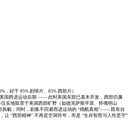
0.6%，好于 85% 剧情片、83% 西部片）
3 年美国西进运动后期 —— 此时美国东部已基本开发，西部仍属
，不仅实地取景于美国西部旷野（如德克萨斯平原、怀俄明山
风貌；同时，剧集不回避西进运动的 “残酷真相”—— 既有自
 “西部精神” 不再是空洞符号，而是 “生存智慧与人性坚守”