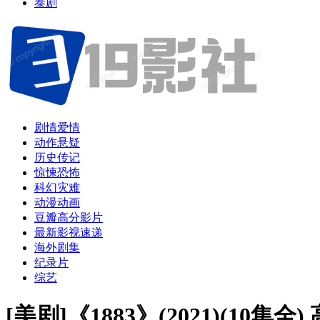
泰剧
剧情爱情
动作悬疑
历史传记
惊悚恐怖
科幻灾难
动漫动画
豆瓣高分影片
最新影视速递
海外剧集
纪录片
综艺
[美剧]《1883》(2021)(1