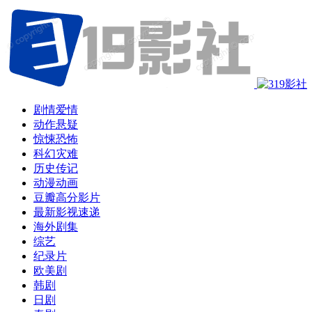
剧情爱情
动作悬疑
惊悚恐怖
科幻灾难
历史传记
动漫动画
豆瓣高分影片
最新影视速递
海外剧集
综艺
纪录片
欧美剧
韩剧
日剧