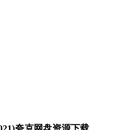
021)夸克网盘资源下载