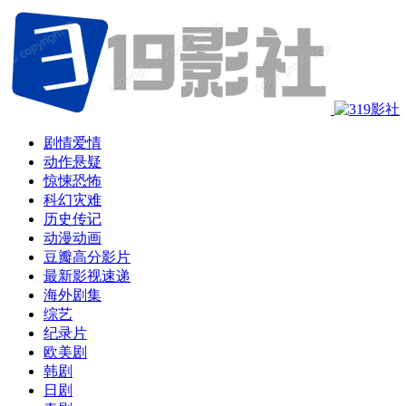
剧情爱情
动作悬疑
惊悚恐怖
科幻灾难
历史传记
动漫动画
豆瓣高分影片
最新影视速递
海外剧集
综艺
纪录片
欧美剧
韩剧
日剧