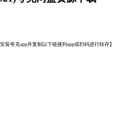
装夸克app并复制以下链接到app或扫码进行转存】