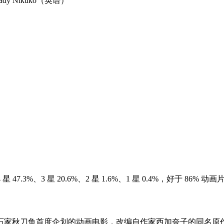
dy Nikuko（英语）
 47.3%、3 星 20.6%、2 星 1.6%、1 星 0.4%，好于 86% 动画
艺人明石家秋刀鱼首度企划的动画电影，改编自作家西加奈子的同名